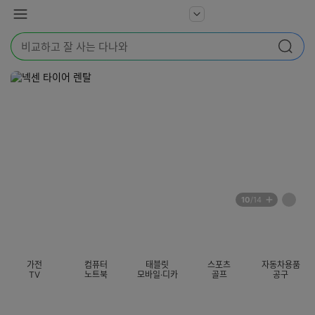
본문 바로가기
다
서
메
나
비
뉴
와
검
스
검색
색
더
어
보
를
기
입
력
해
주
세
요
배
페
10
/14
너
이
전
자
섹션 카테고리
지
체
동
보
롤
기
링
가전
컴퓨터
태블릿
스포츠
자동차용품
멈
TV
노트북
모바일·디카
골프
공구
춤