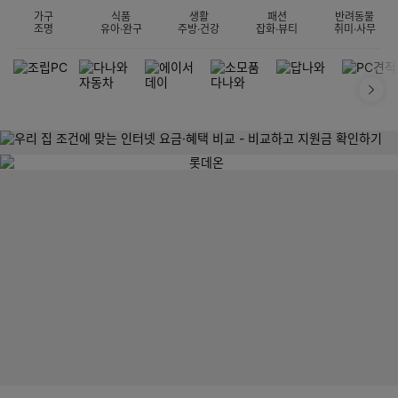
가구
식품
생활
패션
반려동물
조명
유아·완구
주방·건강
잡화·뷰티
취미·사무