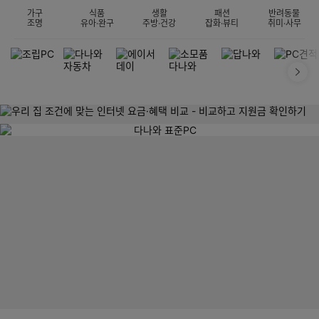
가구
식품
생활
패션
반려동물
조명
유아·완구
주방·건강
잡화·뷰티
취미·사무