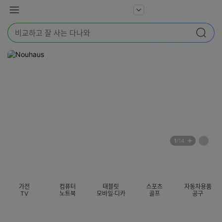
본문 바로가기
다
서
메
나
비
뉴
와
검
스
검색
색
더
어
보
를
기
입
력
해
주
세
요
배
페
1
/14
너
이
전
자
섹션 카테고리
지
체
동
보
롤
기
링
가전
컴퓨터
태블릿
스포츠
자동차용품
멈
TV
노트북
모바일·디카
골프
공구
춤