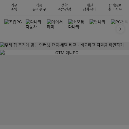
가구
식품
생활
패션
반려동물
조명
유아·완구
주방·건강
잡화·뷰티
취미·사무