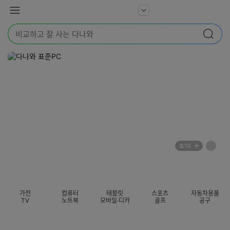
본문 바로가기
다
서
메
나
비
뉴
와
검
스
검색
색
더
어
보
를
기
입
력
해
주
세
요
배
페
3
/16
너
이
전
자
섹션 카테고리
지
체
동
보
롤
기
링
가전
컴퓨터
태블릿
스포츠
자동차용품
멈
TV
노트북
모바일·디카
골프
공구
춤