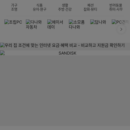
가구
식품
생활
패션
반려동물
조명
유아·완구
주방·건강
잡화·뷰티
취미·사무