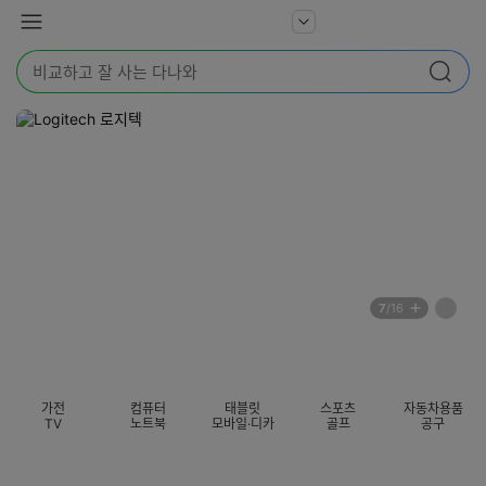
본문 바로가기
다
서
메
나
비
뉴
와
검
스
검색
색
더
어
보
를
기
입
력
해
주
세
요
배
페
7
/16
너
이
전
자
섹션 카테고리
지
체
동
보
롤
기
링
가전
컴퓨터
태블릿
스포츠
자동차용품
멈
TV
노트북
모바일·디카
골프
공구
춤