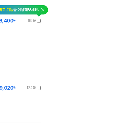
닫
비교 기능
을 이용해보세요.
기
6,400
원
69몰
9,020
원
124몰