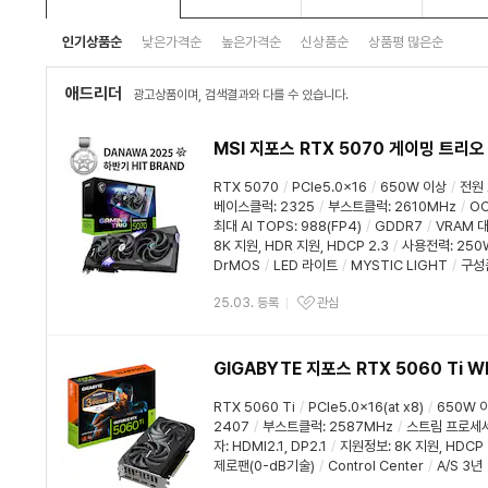
인기상품순
낮은가격순
높은가격순
신상품순
상품평 많은순
애드리더
광고상품이며, 검색결과와 다를 수 있습니다.
MSI 지포스 RTX 5070 게이밍 트리오
RTX 5070
/
PCIe5.0x16
/
650W 이상
/
전원
베이스클럭
:
2325
/
부스트클럭
:
2610MHz
/
O
최대 AI TOPS
:
988(FP4)
/
GDDR7
/
VRAM 
8K 지원
,
HDR 지원
,
HDCP 2.3
/
사용전력
:
250
DrMOS
/
LED 라이트
/
MYSTIC LIGHT
/
구성품
25.03. 등록
관심
GIGABYTE 지포스 RTX 5060 Ti 
RTX 5060 Ti
/
PCIe5.0x16(at x8)
/
650W 
2407
/
부스트클럭
:
2587MHz
/
스트림 프로세
자:
HDMI2.1
,
DP2.1
/
지원정보
:
8K 지원
,
HDCP 
제로팬(0-dB기술)
/
Control Center
/
A/S 3년