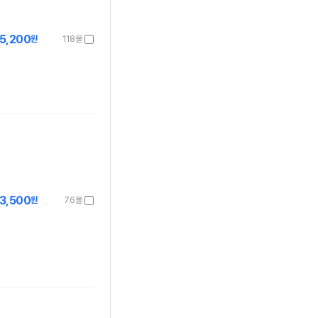
5,200
원
118몰
13,500
원
76몰