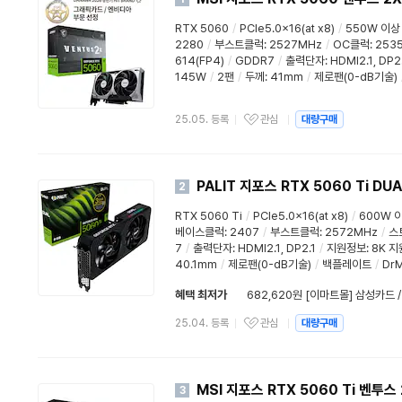
RTX 5060
/
PCIe5.0x16(at x8)
/
550W 이상
2280
/
부스트클럭
:
2527MHz
/
OC클럭
:
253
614(FP4)
/
GDDR7
/
출력단자:
HDMI2.1
,
DP2
145W
/
2팬
/
두께
:
41mm
/
제로팬(0-dB기술)
25.05. 등록
관심
대량구매
PALIT 지포스 RTX 5060 Ti DU
2
RTX 5060 Ti
/
PCIe5.0x16(at x8)
/
600W 
베이스클럭
:
2407
/
부스트클럭
:
2572MHz
/
스
7
/
출력단자:
HDMI2.1
,
DP2.1
/
지원정보
:
8K 지
40.1mm
/
제로팬(0-dB기술)
/
백플레이트
/
Dr
혜택 최저가
682,620원 [이마트몰] 삼성카드 
25.04. 등록
관심
대량구매
MSI 지포스 RTX 5060 Ti 벤투스
3