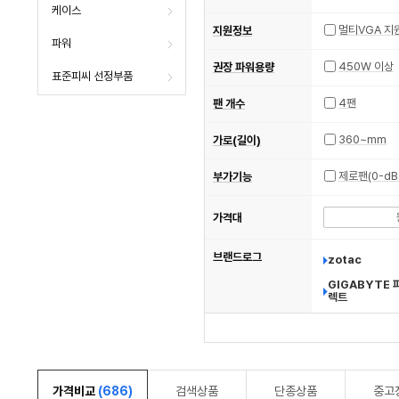
케이스
멀티VGA 지
지원정보
파워
450W 이상
권장 파워용량
표준피씨 선정부품
4팬
팬 개수
360~mm
가로(길이)
제로팬(0-dB
부가기능
가격대
브랜드로그
zotac
GIGABYTE 
렉트
가격비교
(686)
검색상품
단종상품
중고