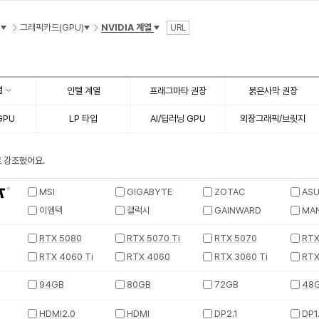
그래픽카드(GPU)
NVIDIA 계열
URL
열
인텔 계열
프래그마타 권장
붉은사막 권장
GPU
LP 타입
AI/딥러닝 GPU
외장그래픽/브릿지
 강조했어요.
MSI
GIGABYTE
ZOTAC
ASU
이엠텍
갤럭시
GAINWARD
MAN
RTX 5080
RTX 5070 Ti
RTX 5070
RTX
RTX 4060 Ti
RTX 4060
RTX 3060 Ti
RTX
94GB
80GB
72GB
48
HDMI2.0
HDMI
DP2.1
DP1