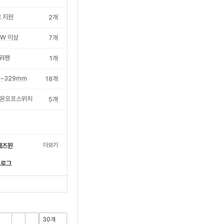
R 지원
2
개
0W 이상
7
개
워팬
1
개
0~329mm
18
개
D온오프스위치
5
개
더보기
 에즈윈
드로그