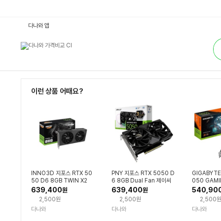
N
다나와 앱
V
I
통
D
합
I
검
A
색
계
열
:
다
나
이런 상품 어때요?
와
가
격
비
교
INNO3D 지포스 RTX 50
PNY 지포스 RTX 5050 D
GIGABYTE
50 D6 8GB TWIN X2
6 8GB Dual Fan 제이씨
050 GAMI
현
GB 피씨디
639,400
639,400
540,90
원
원
2,500원
2,500원
2,500
다나와
다나와
다나와