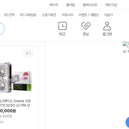
에누리
몰테일
플레이오토
메이크샵
서
PC견적
PC구매상담
쇼핑기획전
커뮤니티
이벤트
/
체험단
더보기
비
검
색
최근
관심
로그인
스
LORFUL iGame 지포
RTX 5050 ULTRA D
 OC White D6 8GB
0,000
원
우정보
2,500원
나와