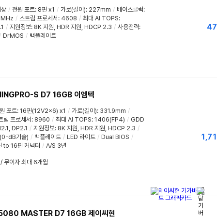
이상
/
전원 포트
:
8핀 x1
/
가로(길이)
:
227mm
/
베이스클럭
:
7MHz
/
스트림 프로세서
:
4608
/
최대 AI TOPS
:
47
.1
/
지원정보
:
8K 지원
,
HDR 지원
,
HDCP 2.3
/
사용전력
:
/
DrMOS
/
백플레이트
MINGPRO-S D7 16GB 이엠텍
원 포트
:
16핀(12V2x6) x1
/
가로(길이)
:
331.9mm
/
트림 프로세서
:
8960
/
최대 AI TOPS
:
1406(FP4)
/
GDD
2.1
,
DP2.1
/
지원정보
:
8K 지원
,
HDR 지원
,
HDCP 2.3
/
1,7
0-dB기술)
/
백플레이트
/
LED 라이트
/
Dual BIOS
/
 to 16핀 커넥터
/
A/S 3년
 / 무이자 최대 6개월
5080 MASTER D7 16GB 제이씨현