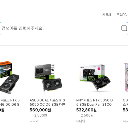
자동차
조립PC
 지포스 RTX 5
ASUS DUAL 지포스 RTX
PNY 지포스 RTX 5050 D
CO
NG OC D6 8
5050 OC D6 8GB 대원
6 8GB Dual Fan STCO
스 
렉트
씨티에스
M
UO
0
569,000
532,800
53
원
원
원
도
원
2,500원
2,500원
다나와
다나와
다