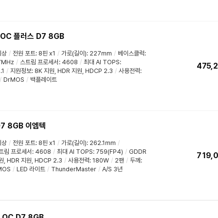
 OC 플러스 D7 8GB
이상
/
전원 포트
:
8핀 x1
/
가로(길이)
:
227mm
/
베이스클럭
:
7MHz
/
스트림 프로세서
:
4608
/
최대 AI TOPS
:
475,
.1
/
지원정보
:
8K 지원
,
HDR 지원
,
HDCP 2.3
/
사용전력
:
/
DrMOS
/
백플레이트
 D7 8GB 이엠텍
이상
/
전원 포트
:
8핀 x1
/
가로(길이)
:
262.1mm
/
트림 프로세서
:
4608
/
최대 AI TOPS
:
759(FP4)
/
GDDR
719,
원
,
HDR 지원
,
HDCP 2.3
/
사용전력
:
180W
/
2팬
/
두께
:
MOS
/
LED 라이트
/
ThunderMaster
/
A/S 3년
 OC D7 8GB