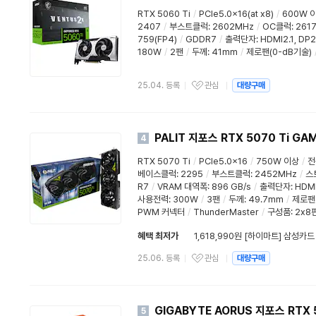
RTX 5060 Ti
/
PCIe5.0x16(at x8)
/
600W 
2407
/
부스트클럭
:
2602MHz
/
OC클럭
:
261
759(FP4)
/
GDDR7
/
출력단자:
HDMI2.1
,
DP2
180W
/
2팬
/
두께
:
41mm
/
제로팬(0-dB기술)
25.04. 등록
관심
대량구매
PALIT 지포스 RTX 5070 Ti GA
4
RTX 5070 Ti
/
PCIe5.0x16
/
750W 이상
/
전
베이스클럭
:
2295
/
부스트클럭
:
2452MHz
/
스
R7
/
VRAM 대역폭
: 896 GB/s
/
출력단자:
HDMI
사용전력
:
300W
/
3팬
/
두께
:
49.7mm
/
제로팬(
PWM 커넥터
/
ThunderMaster
/
구성품: 2x8핀
혜택 최저가
1,618,990원 [하이마트] 삼성카드
25.06. 등록
관심
대량구매
GIGABYTE AORUS 지포스 RTX 
5