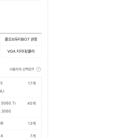
콜오브듀티BO7 권장
VGA 지지대/쿨러
사용자의 선택은?!
S
17
개
LI
 5060 Ti
45
개
 3060
GB
13
개
.4
7
개