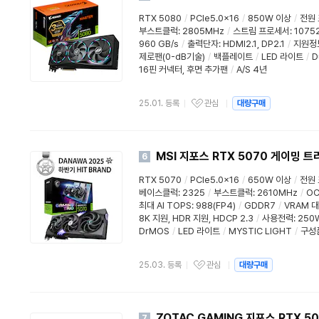
RTX 5080
/
PCIe5.0x16
/
850W 이상
/
전원
부스트클럭
:
2805MHz
/
스트림 프로세서
:
1075
960 GB/s
/
출력단자:
HDMI2.1
,
DP2.1
/
지원정
제로팬(0-dB기술)
/
백플레이트
/
LED 라이트
/
D
16핀 커넥터, 후면 추가팬
/
A/S 4년
25.01. 등록
관심
대량구매
MSI 지포스 RTX 5070 게이밍 트
6
RTX 5070
/
PCIe5.0x16
/
650W 이상
/
전원
베이스클럭
:
2325
/
부스트클럭
:
2610MHz
/
O
최대 AI TOPS
:
988(FP4)
/
GDDR7
/
VRAM 
8K 지원
,
HDR 지원
,
HDCP 2.3
/
사용전력
:
250
DrMOS
/
LED 라이트
/
MYSTIC LIGHT
/
구성품
25.03. 등록
관심
대량구매
ZOTAC GAMING 지포스 RTX 506
7