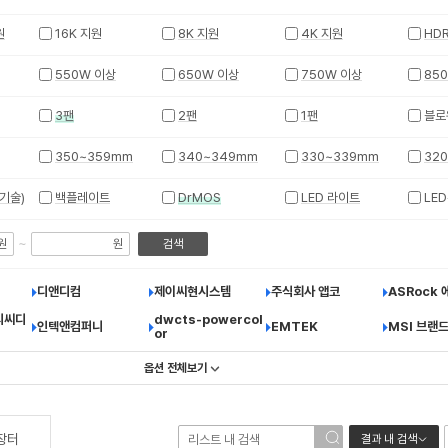
원
16K 지원
8K 지원
4K 지원
HD
550W 이상
650W 이상
750W 이상
85
3팬
2팬
1팬
블로
350~359mm
340~349mm
330~339mm
32
기술)
백플레이트
DrMOS
LED 라이트
LE
~
원
원
검색
디앤디컴
제이씨현시스템
주식회사 앱코
ASRock
피씨디
dwcts-powercol
인텍앤컴퍼니
EMTEK
MSI 브랜
or
옵션 전체보기
장터
결과 내 검색