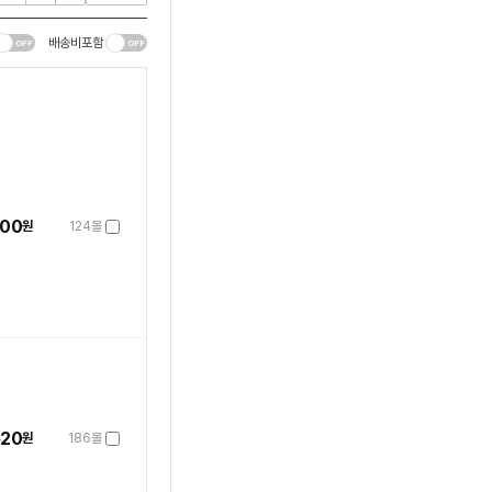
배송비포함
000
원
124몰
520
원
186몰