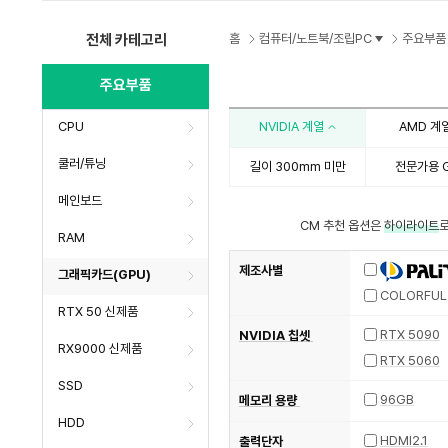
전체 카테고리
홈
컴퓨터/노트북/조립PC
주요부품
주요부품
CPU
NVIDIA 계열
AMD 계
쿨러/튜닝
길이 300mm 미만
전문가용 
메인보드
CM 추천 옵션은
하이라이트
로
RAM
제조사별
그래픽카드(GPU)
COLORFUL
RTX 50 신제품
RTX 5090
NVIDIA 칩셋
RX9000 신제품
RTX 5060
SSD
96GB
메모리 용량
HDD
HDMI2.1
출력단자