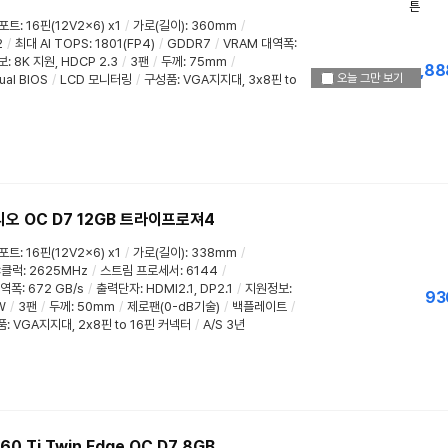
 포트
:
16핀(12V2x6) x1
/
가로(길이)
:
360mm
/
2
/
최대 AI TOPS
:
1801(FP4)
/
GDDR7
/
VRAM 대역폭
:
보
:
8K 지원
,
HDCP 2.3
/
3팬
/
두께
:
75mm
/
1,88
오늘 그만 보기
ual BIOS
/
LCD 모니터링
/
구성품: VGA지지대, 3x8핀 to
리오 OC D7 12GB 트라이프로져4
 포트
:
16핀(12V2x6) x1
/
가로(길이)
:
338mm
/
C클럭
:
2625MHz
/
스트림 프로세서
:
6144
/
대역폭
: 672 GB/s
/
출력단자:
HDMI2.1
,
DP2.1
/
지원정보
:
93
W
/
3팬
/
두께
:
50mm
/
제로팬(0-dB기술)
/
백플레이트
/
: VGA지지대, 2x8핀 to 16핀 커넥터
/
A/S 3년
0 Ti Twin Edge OC D7 8GB