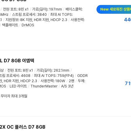
/
전원 포트
:
8핀 x1
/
가로(길이)
:
197mm
/
베이스클럭
:
New 새로워진 상품
5MHz
/
스트림 프로세서
:
3840
/
최대 AI TOPS
:
44
.1
/
지원정보
:
8K 지원
,
HDR 지원
,
HDCP 2.3
/
사용전력
:
/
백플레이트
/
DrMOS
AL D7 8GB 이엠텍
이상
/
전원 포트
:
8핀 x1
/
가로(길이)
:
262.1mm
/
트림 프로세서
:
4608
/
최대 AI TOPS
:
759(FP4)
/
GDDR
원
,
HDR 지원
,
HDCP 2.3
/
사용전력
:
180W
/
2팬
/
두께
:
71
MOS
/
LED 라이트
/
ThunderMaster
/
A/S 3년
/ 무이자 최대 3개월
 2X OC 플러스 D7 8GB