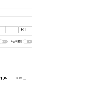
배송비포함
610
원
141몰