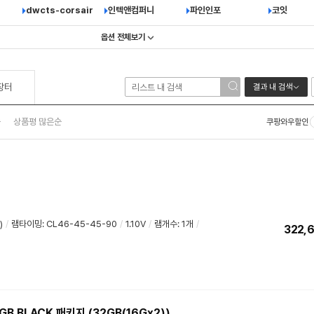
dwcts-corsair
인텍앤컴퍼니
파인인포
코잇
옵션 전체보기
장터
결과 내 검색
순
상품평 많은순
쿠팡와우할인
)
/
램타이밍
:
CL46-45-45-90
/
1.10V
/
램개수
:
1개
/
322,
RGB BLACK 패키지 (32GB(16Gx2))