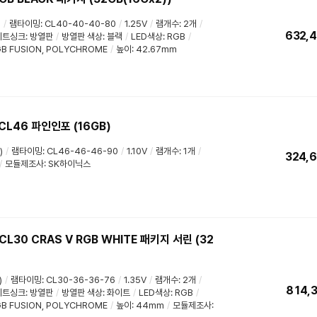
)
/
램타이밍
:
CL40-40-40-80
/
1.25V
/
램개수
:
2개
/
632,
히트싱크
:
방열판
/
방열판 색상: 블랙
/
LED색상
: RGB
/
B FUSION
,
POLYCHROME
/
높이: 42.67mm
 CL46 파인인포 (16GB)
)
/
램타이밍
:
CL46-46-46-90
/
1.10V
/
램개수
:
1개
/
324,
/
모듈제조사: SK하이닉스
CL30 CRAS V RGB WHITE 패키지 서린 (32
)
/
램타이밍
:
CL30-36-36-76
/
1.35V
/
램개수
:
2개
/
814,
히트싱크
:
방열판
/
방열판 색상
: 화이트
/
LED색상
:
RGB
/
B FUSION
,
POLYCHROME
/
높이: 44mm
/
모듈제조사: