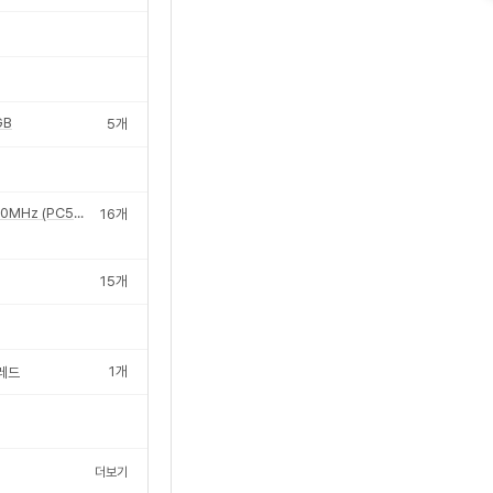
GB
5
개
7200MHz (PC5-57600)
16
개
15
개
1
개
레드
더보기