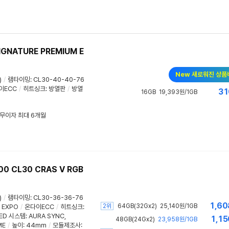
IGNATURE PREMIUM E
New 새로워진 상품
)
/
램타이밍
:
CL30-40-40-76
이ECC
/
히트싱크
:
방열판
/
방열
31
16GB
19,393원/1GB
/ 무이자 최대 6개월
00 CL30 CRAS V RGB
)
/
램타이밍
:
CL30-36-36-76
1,60
2위
64GB(32Gx2)
25,140원/1GB
EXPO
/
온다이ECC
/
히트싱크
:
ED 시스템
:
AURA SYNC
,
1,15
48GB(24Gx2)
23,958원/1GB
ME
/
높이: 44mm
/
모듈제조사: