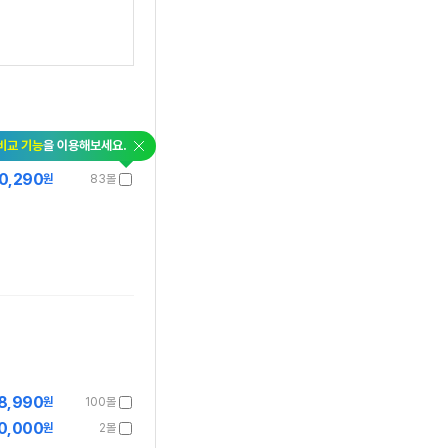
닫
비교 기능
을 이용해보세요.
기
0,290
원
83몰
8,990
원
100몰
0,000
원
2몰