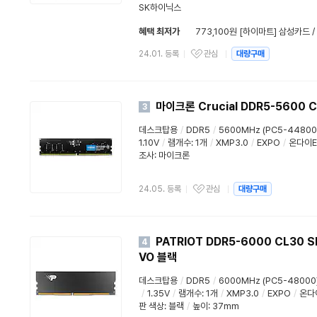
SK하이닉스
혜택 최저가
773,100원 [하이마트] 삼성카드 
24.01. 등록
관심
대량구매
마이크론 Crucial DDR5-5600
3
데스크탑용
/
DDR5
/
5600MHz (PC5-44800
1.10V
/
램개수
:
1개
/
XMP3.0
/
EXPO
/
온다이E
조사: 마이크론
24.05. 등록
관심
대량구매
PATRIOT DDR5-6000 CL30 S
4
VO 블랙
데스크탑용
/
DDR5
/
6000MHz (PC5-48000
/
1.35V
/
램개수
:
1개
/
XMP3.0
/
EXPO
/
온다
판 색상: 블랙
/
높이: 37mm