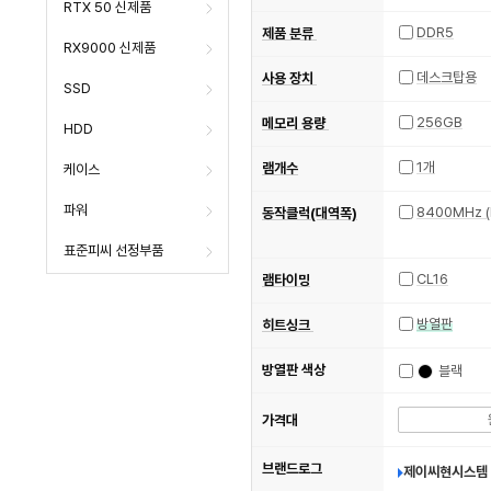
RTX 50 신제품
DDR5
제품 분류
RX9000 신제품
데스크탑용
사용 장치
SSD
256GB
메모리 용량
HDD
1개
램개수
케이스
파워
동작클럭(대역폭)
표준피씨 선정부품
CL16
램타이밍
방열판
히트싱크
방열판 색상
블랙
가격대
브랜드로그
제이씨현시스템