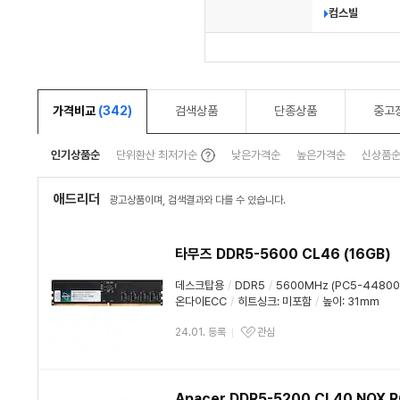
컴스빌
가격비교
(342)
검색상품
단종상품
중고
툴
인기상품순
단위환산 최저가순
낮은가격순
높은가격순
신상품
팁
보
기
애드리더
광고상품이며, 검색결과와 다를 수 있습니다.
타무즈 DDR5-5600 CL46 (16GB)
데스크탑용
/
DDR5
/
5600MHz (PC5-44800
온다이ECC
/
히트싱크
:
미포함
/
높이: 31mm
24.01. 등록
관심
Apacer DDR5-5200 CL40 NOX 