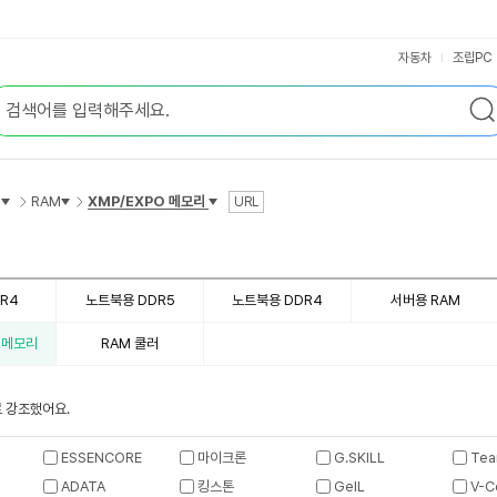
자동차
조립PC
RAM
XMP/EXPO 메모리
URL
DR4
노트북용 DDR5
노트북용 DDR4
서버용 RAM
O 메모리
RAM 쿨러
 강조했어요.
ESSENCORE
마이크론
G.SKILL
Tea
ADATA
킹스톤
GeIL
V-C