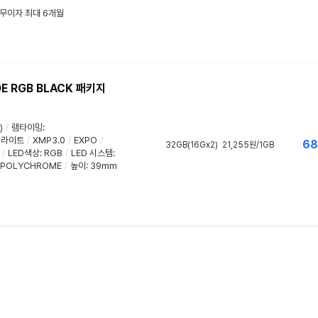
/ 무이자 최대 6개월
DE RGB BLACK 패키지
)
/
램타이밍
:
D 라이트
/
XMP3.0
/
EXPO
/
68
32GB(16Gx2)
21,255원/1GB
/
LED색상
: RGB
/
LED 시스템
:
POLYCHROME
/
높이: 39mm