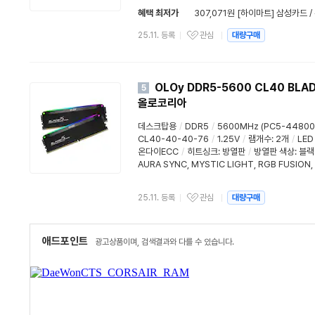
혜택 최저가
307,071원 [하이마트] 삼성카드 
25.11. 등록
관심
대량구매
OLOy DDR5-5600 CL40 BLA
5
올로코리아
데스크탑용
/
DDR5
/
5600MHz (PC5-44800
CL40-40-40-76
/
1.25V
/
램개수
:
2개
/
LE
온다이ECC
/
히트싱크
:
방열판
/
방열판 색상: 블랙
AURA SYNC
,
MYSTIC LIGHT
,
RGB FUSION
,
25.11. 등록
관심
대량구매
애드포인트
광고상품이며, 검색결과와 다를 수 있습니다.