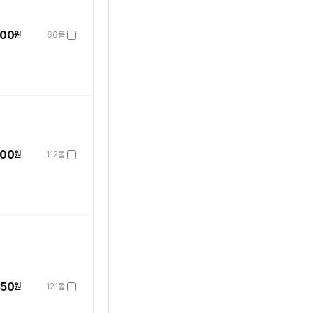
400
원
66몰
600
원
112몰
350
원
121몰