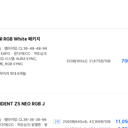
NI RGB White 패키지
)
/
램타이밍
:
CL36-48-48-96
EXPO
/
온다이ECC
/
히트싱크
:
ED 시스템
:
AURA SYNC
,
70
32GB(16Gx2)
21,875원/1GB
ME
, RGB SYNC
/ 무이자 최대 6개월
IDENT Z5 NEO RGB J
)
/
램타이밍
:
CL36-36-36-96
11,05
2위
256GB(64Gx4)
43,166원/1GB
다이ECC
/
히트싱크
:
방열판
/
방