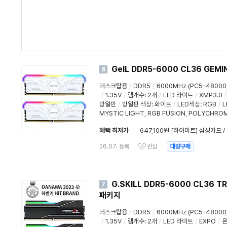
GeIL DDR5-6000 CL36 GEMI
6
데스크탑용
/
DDR5
/
6000MHz (PC5-48000
/
1.35V
/
램개수
:
2개
/
LED 라이트
/
XMP3.0
/
방열판
/
방열판 색상
: 화이트
/
LED색상
:
RGB
/
L
MYSTIC LIGHT
,
RGB FUSION
,
POLYCHRO
혜택 최저가
647,100원 [하이마트] 삼성카드 
26.07. 등록
관심
대량구매
G.SKILL DDR5-6000 CL36 TR
7
패키지
데스크탑용
/
DDR5
/
6000MHz (PC5-48000
/
1.35V
/
램개수
:
2개
/
LED 라이트
/
EXPO
/
온