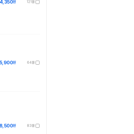
4,350
원
121몰
5,900
원
64몰
8,500
원
83몰