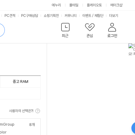
에누리
몰테일
플레이오토
메이크샵
서
PC견적
PC구매상담
쇼핑기획전
커뮤니티
이벤트
/
체험단
더보기
비
검
색
최근
관심
로그인
스
중고 RAM
사용자의 선택은?!
mGroup
8
개
olor