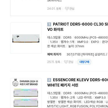
SK하이닉스
24.01. 등록
관심
PATRIOT DDR5-6000 CL30 S
1
VO 화이트
데스크탑용
/
DDR5
/
6000MHz (PC5-48000
/
1.35V
/
램개수
:
1개
/
XMP3.0
/
EXPO
/
온다
판 색상: 화이트
/
높이: 37mm
혜택 최저가
307,071원 [하이마트] 삼성카드 
25.11. 등록
관심
대량구매
ESSENCORE KLEVV DDR5-60
2
WHITE 패키지 서린
데스크탑용
/
DDR5
/
6000MHz (PC5-48000
/
1.35V
/
램개수
:
2개
/
LED 라이트
/
XMP3.0
/
방열판
/
방열판 색상
: 화이트
/
LED색상
:
RGB
/
L
MYSTIC LIGHT
,
RGB FUSION
,
POLYCHRO