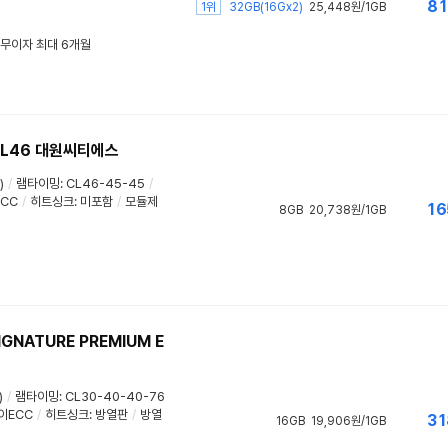
81
1위
32GB(16Gx2)
25,448원/1GB
/ 무이자 최대 6개월
 CL46 대원씨티에스
)
/
램타이밍
:
CL46-45-45
/
CC
/
히트싱크
:
미포함
/
모듈제
16
8GB
20,738원/1GB
IGNATURE PREMIUM E
)
/
램타이밍
:
CL30-40-40-76
이ECC
/
히트싱크
:
방열판
/
방열
31
16GB
19,906원/1GB