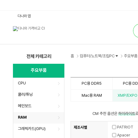
X
다나와 앱
M
P/
통
E
합
X
검
P
색
O
메
모
리
:
전체 카테고리
홈
컴퓨터/노트북/조립PC
주요부품
다
나
와
주요부품
가
격
비
CPU
PC용 DDR5
PC용 D
교
쿨러/튜닝
Mac용 RAM
XMP/EXP
메인보드
CM 추천 옵션은
하이라이트
로
RAM
PATRIOT
제조사별
그래픽카드(GPU)
Apacer