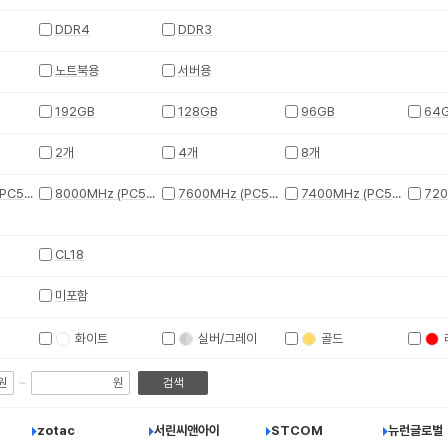
DDR4
DDR3
노트북용
서버용
192GB
128GB
96GB
64
2개
4개
8개
8400MHz (PC5-67200)
8000MHz (PC5-64000)
7600MHz (PC5-60800)
7400MHz (PC5-59200)
CL18
미포함
화이트
실버/그레이
골드
~
원
원
검색
zotac
서린씨앤아이
STCOM
뉴런글로벌