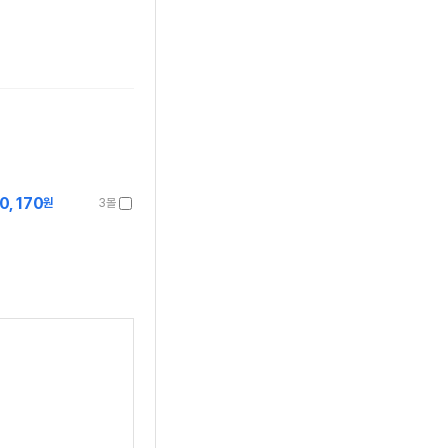
0,170
원
3몰