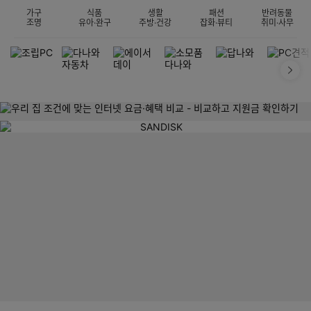
가구
식품
생활
패션
반려동물
조명
유아·완구
주방·건강
잡화·뷰티
취미·사무