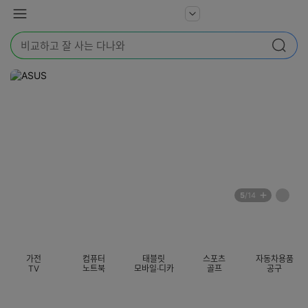
본문 바로가기
다
서
메
나
비
뉴
와
검
스
검색
색
더
어
보
를
기
입
력
해
주
세
요
배
페
5
/14
너
이
전
자
섹션 카테고리
지
체
동
보
롤
기
링
가전
컴퓨터
태블릿
스포츠
자동차용품
멈
TV
노트북
모바일·디카
골프
공구
춤