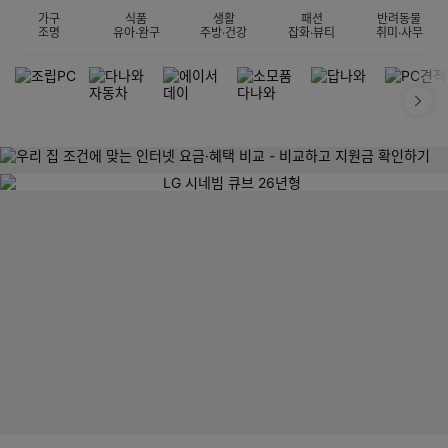
가구
식품
생활
패션
반려동물
조명
유아·완구
주방·건강
잡화·뷰티
취미·사무