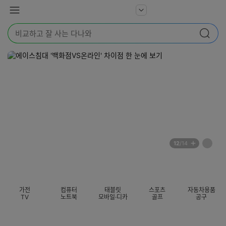
본문 바로가기
다
서
메
나
비
뉴
와
검
스
검색
색
더
어
보
를
기
입
력
해
주
세
요
배
페
12
/14
너
이
전
자
섹션 카테고리
지
체
동
보
롤
기
링
가전
컴퓨터
태블릿
스포츠
자동차용품
멈
TV
노트북
모바일·디카
골프
공구
춤