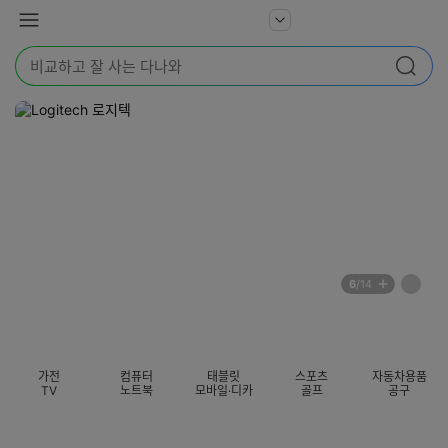
본문 바로가기
다
서
메
나
비
뉴
와
검
스
검색
색
더
어
보
를
기
입
력
해
주
세
요
배
페
6
/14
너
이
전
자
섹션 카테고리
지
체
동
보
롤
기
링
가전
컴퓨터
태블릿
스포츠
자동차용품
멈
TV
노트북
모바일·디카
골프
공구
춤