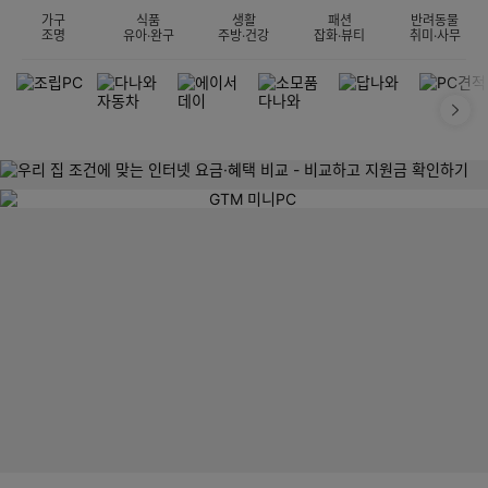
가구
식품
생활
패션
반려동물
조명
유아·완구
주방·건강
잡화·뷰티
취미·사무