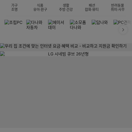
가구
식품
생활
패션
반려동물
조명
유아·완구
주방·건강
잡화·뷰티
취미·사무