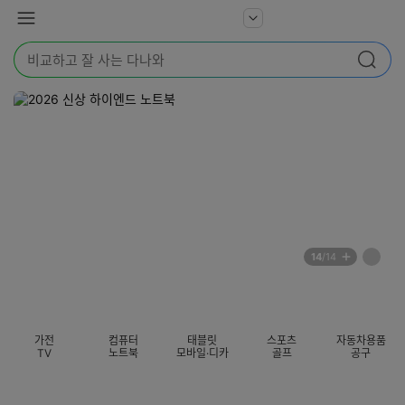
본문 바로가기
다
서
메
나
비
뉴
와
검
스
검색
색
더
어
보
를
기
입
력
해
주
세
요
배
페
14
/14
너
이
전
자
섹션 카테고리
지
체
동
보
롤
기
링
가전
컴퓨터
태블릿
스포츠
자동차용품
멈
TV
노트북
모바일·디카
골프
공구
춤