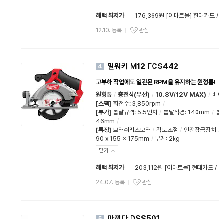
혜택 최저가
176,369원 [이마트몰] 현대카드 
12.10. 등록
관심
밀워키 M12 FCS442
4
고부하 작업에도 일관된 RPM을 유지하는 원형톱!
원형톱
/
충전식(무선)
/
10.8V(12V MAX)
/
베
[스펙]
회전수
:
3,850rpm
/
[부가]
톱날규격
:
5.5인치
/
톱날직경
:
140mm
/
46mm
/
[특징]
브러쉬리스모터
/
각도조절
/
안전잠금장치
90 x 155 x 175mm
/
무게: 2kg
닫기
혜택 최저가
203,112원 [이마트몰] 현대카드 
24.07. 등록
관심
마끼다 DSS501
5