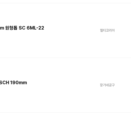
m 원형톱 SC 6ML-22
힐티코리아
SCH 190mm
장가네공구