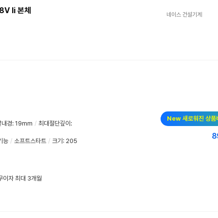
V li 본체
네이스 건설기계
New 새로워진 상품
날내경
:
19mm
/
최대절단깊이
:
8
기능
/
소프트스타트
/
크기: 205
 무이자 최대 3개월