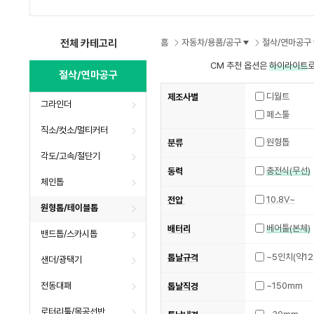
수
수
수
전체 카테고리
홈
자동차/용품/공구
절삭/연마공구
CM 추천 옵션은
하이라이트
로
절삭/연마공구
디월트
제조사별
그라인더
페스툴
직소/컷소/멀티커터
원형톱
분류
각도/고속/절단기
충전식(무선)
동력
체인톱
10.8V~
전압
원형톱/테이블톱
베어툴(본체)
배터리
밴드톱/스카시톱
~5인치(약12
톱날규격
샌더/광택기
전동대패
~150mm
톱날직경
로터리툴/목공선반