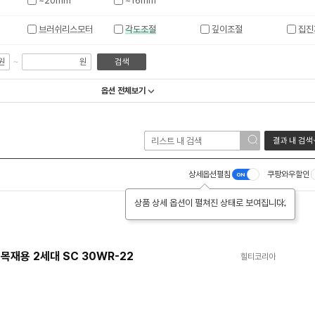
~20mm
~16mm
브러쉬리스모터
각도조절
깊이조절
집진
~
원
원
검색
옵션 전체보기
결과 내 검색
상세옵션펼침
쿠팡와우할인
상품 상세 옵션이 펼쳐진 상태로 보여집니다.
닫기
목재용 2세대 SC 30WR-22
힐티코리아