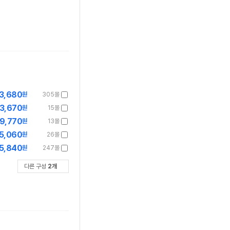
3,680
원
305몰
3,670
원
15몰
9,770
원
13몰
5,060
원
26몰
5,840
원
247몰
다른 구성
2
개