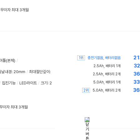
/ 무이자 최대 3개월
21
1위
충전기없음, 배터리없음
어툴(본체)
/
32
2.5Ah, 배터리 1개
톱날내경
:
20mm
/
최대절단깊이
:
36
2.5Ah, 배터리 2개
33
5.0Ah, 배터리 1개
/
집진기능
/
LED라이트
/
크기: 2
36
2위
5.0Ah, 배터리 2개
/ 무이자 최대 3개월