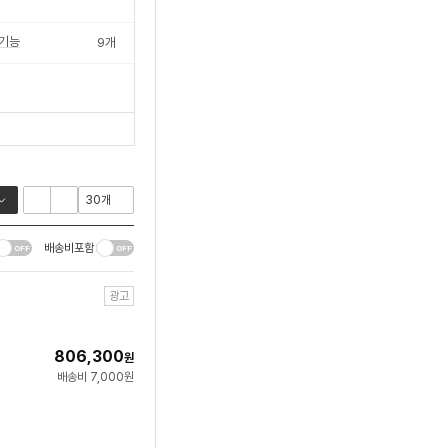
기능
9
개
배송비포함
광고
806,300
원
배송비 7,000원