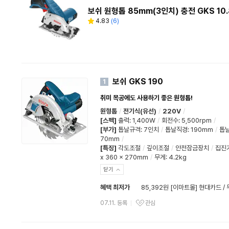
보쉬 원형톱 85mm(3인치) 충전 GKS 10.8
4.83
(
6
)
별
리
점
뷰
수
보쉬 GKS 190
1
취미 목공에도 사용하기 좋은 원형톱!
원형톱
/
전기식(유선)
/
220V
/
[스펙]
출력
:
1,400W
/
회전수
:
5,500rpm
/
[부가]
톱날규격
:
7인치
/
톱날직경
:
190mm
/
톱
70mm
/
[특징]
각도조절
/
깊이조절
/
안전잠금장치
/
집진
x 360 x 270mm
/
무게: 4.2kg
닫기
혜택 최저가
85,392원 [이마트몰] 현대카드 /
07.11. 등록
관심