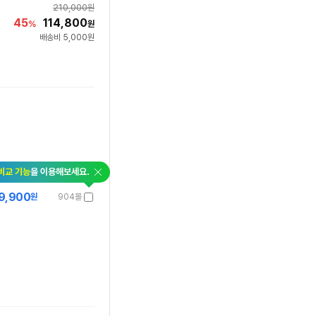
210,000
원
45
114,800
%
원
배송비 5,000원
닫
비교 기능
을 이용해보세요.
기
9,900
원
904몰