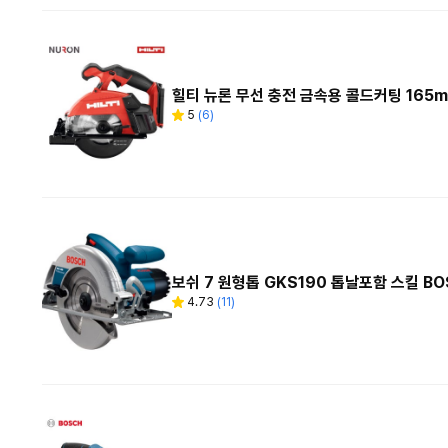
힐티 뉴론 무선 충전 금속용 콜드커팅 165m
5
(
6
)
별
리
점
뷰
수
보쉬 7 원형톱 GKS190 톱날포함 스킬 BO
4.73
(
11
)
별
리
점
뷰
수