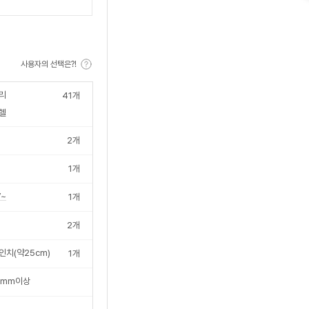
수
사용자의 선택은?!
리
41
개
헬
2
개
1
개
V~
1
개
2
개
0인치(약25cm)
1
개
6mm이상