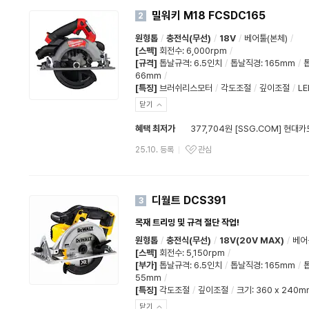
밀워키 M18 FCSDC165
2
원형톱
/
충전식(무선)
/
18V
/
베어툴(본체)
/
[스펙]
회전수
:
6,000rpm
/
[규격]
톱날규격
:
6.5인치
/
톱날직경
:
165mm
/
66mm
/
[특징]
브러쉬리스모터
/
각도조절
/
깊이조절
/
L
닫기
혜택 최저가
377,704원 [SSG.COM] 현대카
25.10. 등록
관심
디월트 DCS391
3
목재 트리밍 및 규격 절단 작업!
원형톱
/
충전식(무선)
/
18V(20V MAX)
/
베어
[스펙]
회전수
:
5,150rpm
/
[부가]
톱날규격
:
6.5인치
/
톱날직경
:
165mm
/
55mm
/
[특징]
각도조절
/
깊이조절
/
크기: 360 x 240m
닫기