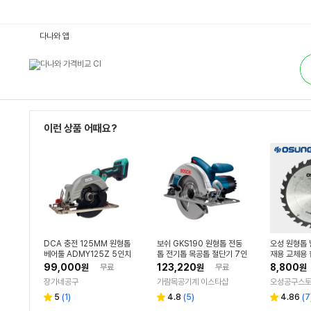
원
다나와 앱
형
톱/
통
테
합
이
검
블
색
톱
:
다
나
와
이런 상품 어때요?
가
격
비
교
DCA 충전 125MM 원형톱
보쉬 GKS190 원형톱 전동
오성 원형톱 
베어툴 ADMY125Z 5인치
톱 전기톱 목공톱 절단기 7인
재용 교체용 
무선 스킬 목재 절단 핸드형
치 1400W
DF 절단용 
99,000
123,220
8,800
원
무료
원
무료
원
장가네공구
가람목공기계 이스타샵
오성공구스
리
리
리
5
(
1
)
4.8
(
5
)
4.86
(
7
별
별
별
뷰
뷰
뷰
점
점
점