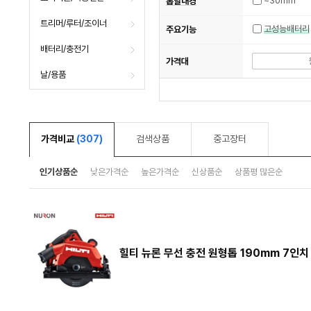
~30mm
톱날내경
트리머/루터/조이너
고성능배터리
주요기능
배터리/충전기
가격대
날/용품
가격비교
(307)
검색상품
중고장터
인기상품순
낮은가격순
높은가격순
신상품순
상품평 많은순
힐티 뉴론 무선 충전 원형톱 190mm 7인치 