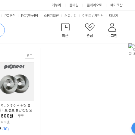
에누리
몰테일
플레이오토
메이크샵
서
PC견적
PC구매상담
쇼핑기획전
커뮤니티
이벤트
/
체험단
더보기
비
검
색
최근
관심
로그인
스
오니어 하이스 원형 톱
파이프 튜브 절단 컷팅 오
머신용 68 x 1.6 x 16
,600
원
무료
림싸이겐
리
5
(
18
)
뷰