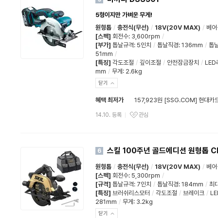
5형이지만 가벼운 무게!
원형톱
/
충전식(무선)
/
18V(20V MAX)
/
베어
[스펙]
회전수
:
3,600rpm
/
[부가]
톱날규격
:
5인치
/
톱날직경
:
136mm
/
톱
51mm
/
[특징]
각도조절
/
깊이조절
/
안전잠금장치
/
LE
mm
/
무게: 2.6kg
닫기
혜택 최저가
157,923원 [SSG.COM] 현대카
14.10. 등록
관심
스킬 100주년 골드에디션 원형톱 C
6
원형톱
/
충전식(무선)
/
18V(20V MAX)
/
베어
[스펙]
회전수
:
5,300rpm
/
[규격]
톱날규격
:
7인치
/
톱날직경
:
184mm
/
최
[특징]
브러쉬리스모터
/
각도조절
/
브레이크
/
L
281mm
/
무게: 3.2kg
닫기