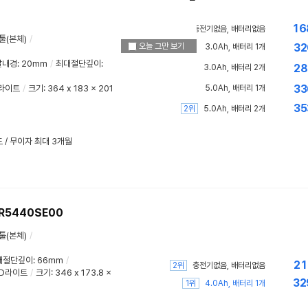
16
1위
충전기없음, 배터리없음
툴(본체)
/
오늘 그만 보기
32
3.0Ah, 배터리 1개
날내경
:
20mm
/
최대절단깊이
:
28
3.0Ah, 배터리 2개
33
D라이트
/
크기: 364 x 183 x 201
5.0Ah, 배터리 1개
35
2위
5.0Ah, 배터리 2개
드 / 무이자 최대 3개월
R5440SE00
툴(본체)
/
대절단깊이
:
66mm
/
21
2위
충전기없음, 배터리없음
ED라이트
/
크기: 346 x 173.8 x
32
1위
4.0Ah, 배터리 1개