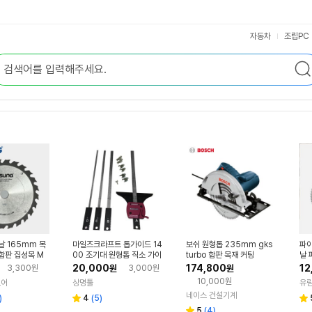
자동차
조립PC
날 165mm 목
마일즈크라프트 톱가이드 14
보쉬 원형톱 235mm gks
파이
합판 집성목 M
00 조기대 원형톱 직소 가이
turbo 합판 목재 커팅
날 
스킬 쏘
드
비탈
20,000
174,800
12
3,300원
원
3,000원
원
10,000원
토어
상명툴
유
네이스 건설기계
리
)
4
(
5
)
별
별
뷰
리
5
(
4
)
점
점