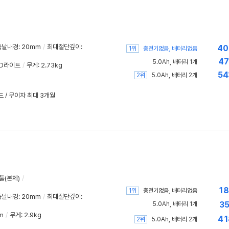
톱날내경
:
20mm
/
최대절단깊이
:
40
1위
충전기없음, 배터리없음
47
5.0Ah, 배터리 1개
ED라이트
/
무게: 2.73kg
54
2위
5.0Ah, 배터리 2개
드 / 무이자 최대 3개월
툴(본체)
/
18
1위
충전기없음, 배터리없음
톱날내경
:
20mm
/
최대절단깊이
:
35
5.0Ah, 배터리 1개
m
/
무게: 2.9kg
41
2위
5.0Ah, 배터리 2개