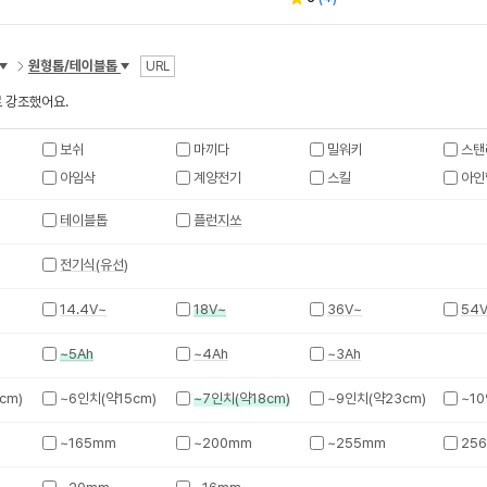
별
수
뷰
점
수
원형톱/테이블톱
URL
 강조했어요.
보쉬
마끼다
밀워키
스탠
아임삭
계양전기
스킬
아인
테이블톱
플런지쏘
전기식(유선)
14.4V~
18V~
36V~
54
~5Ah
~4Ah
~3Ah
cm)
~6인치(약15cm)
~7인치(약18cm)
~9인치(약23cm)
~1
~165mm
~200mm
~255mm
25