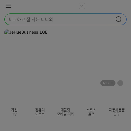
본문 바로가기
다
서
메
나
비
뉴
와
검
스
검색
색
더
어
보
를
기
입
력
해
주
세
요
배
페
1
/16
너
이
전
자
섹션 카테고리
지
체
동
보
롤
기
링
가전
컴퓨터
태블릿
스포츠
자동차용품
멈
TV
노트북
모바일·디카
골프
공구
춤