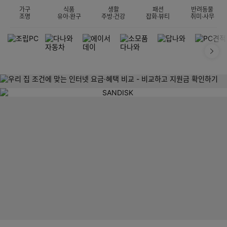
가구
식품
생활
패션
반려동물
조명
유아·완구
주방·건강
잡화·뷰티
취미·사무