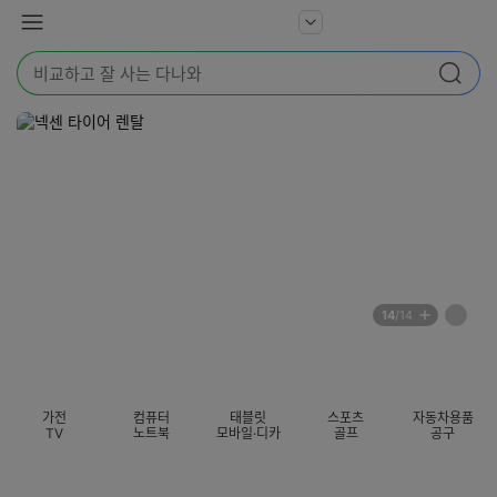
본문 바로가기
다
서
메
나
비
뉴
와
검
스
검색
색
더
어
보
를
기
입
력
해
주
세
요
배
페
14
/14
너
이
전
자
섹션 카테고리
지
체
동
보
롤
기
링
가전
컴퓨터
태블릿
스포츠
자동차용품
멈
TV
노트북
모바일·디카
골프
공구
춤