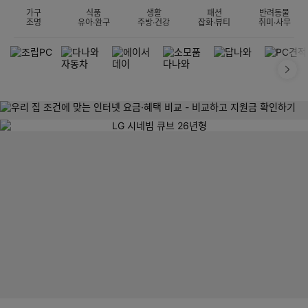
가구
식품
생활
패션
반려동물
조명
유아·완구
주방·건강
잡화·뷰티
취미·사무