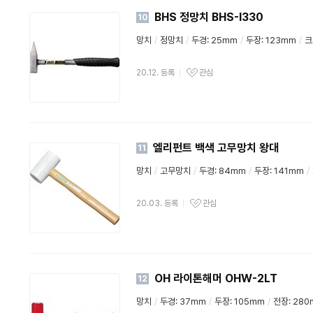
BHS 정망치 BHS-I330
10
망치
/
정망치
/
두경: 25mm
/
두장: 123mm
/
크
20.12. 등록
관심
엘리펀트 백색 고무망치 왕대
11
망치
/
고무망치
/
두경: 84mm
/
두장: 141mm
/
20.03. 등록
관심
OH 라이톤해머 OHW-2LT
12
망치
/
두경: 37mm
/
두장: 105mm
/
전장: 28