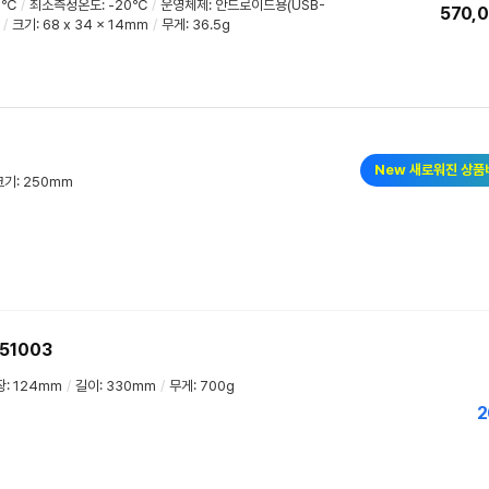
0℃
/
최소측정온도: -20℃
/
운영체제: 안드로이드용(USB-
570,
/
크기: 68 x 34 x 14mm
/
무게: 36.5g
New 새로워진 상품
크기: 250mm
51003
장: 124mm
/
길이: 330mm
/
무게: 700g
2