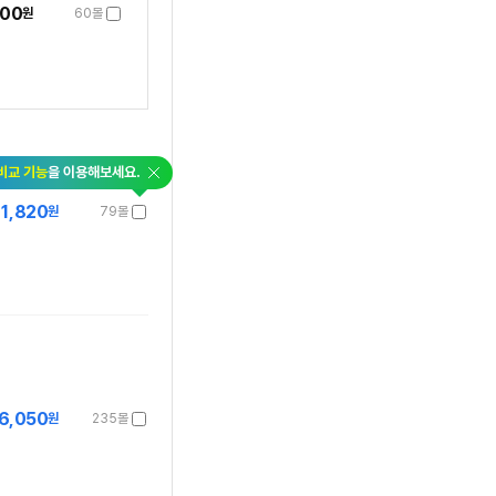
000
원
60몰
닫
비교 기능
을 이용해보세요.
기
1,820
원
79몰
6,050
원
235몰