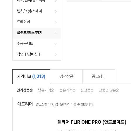
니퍼/펜치/플라이어
렌치/소켓/스패너
드라이버
클램프/피스/망치
수공구세트
작업대/정비침대
가격비교
(1,313)
검색상품
중고장터
인기상품순
낮은가격순
높은가격순
신상품순
상품평 많은순
애드리더
광고상품이며, 검색결과와 다를 수 있습니다.
플리어 FLIR ONE PRO (안드로이드)