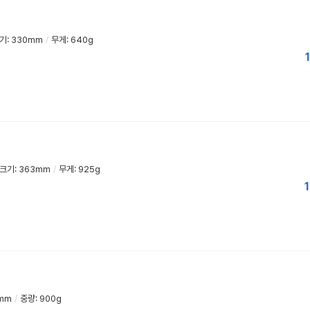
기: 330mm
/
무게: 640g
1
크기: 363mm
/
무게: 925g
1
0mm
/
중량: 900g