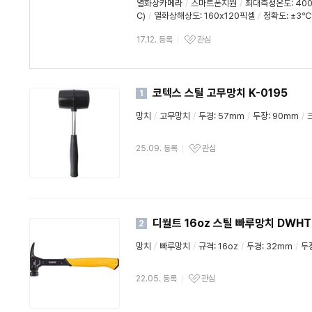
열화상카메라
/
스마트폰지원
/
최대측정온도: 40
C)
/
열화상해상도: 160x120픽셀
/
정확도: ±3℃
17.12. 등록
관심
코텍스 스틸 고무망치 K-0195
1
망치
/
고무망치
/
두경: 57mm
/
두장: 90mm
/
25.09. 등록
관심
디월트 16oz 스틸 빠루망치 DWHT
2
망치
/
빠루망치
/
규격: 16oz
/
두경: 32mm
/
두
22.05. 등록
관심