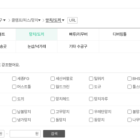
수
수
구
클램프/피스/망치
망치/도끼
URL
볼트
망치/도끼
빠루/리무버
디버링툴
/송곳
눈삽/넉가래
기타 수공구
 강조했어요.
세종FG
세신버팔로
밀워키
BH
머스트툴
월드크린
도규
툴스
도끼
망치헤드
망치자루
납볼망치
고무망치
우레탄망치
볼망
냉가망치
돌망치
동망치
나무
~
원
원
검색