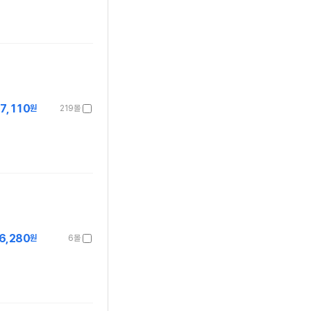
7,110
원
219몰
6,280
원
6몰