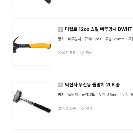
디월트 12oz 스틸 빠루망치 DWHT
8
망치
/
빠루망치
/
규격: 12oz
/
두경: 26mm
/
두
22.05. 등록
관심
덕진사 무진동 돌망치 2LB 중
9
망치
/
돌망치
/
규격: 2lb
/
두경: 35mm
/
두장: 
20.03. 등록
관심