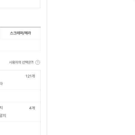
수
스크래퍼/헤라
사용자의 선택은?!
S
121
개
타
치
4
개
망치