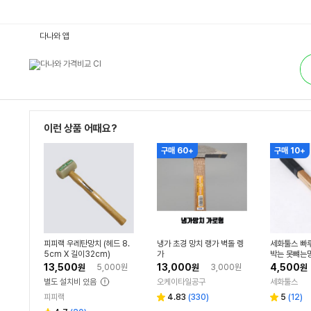
망
다나와 앱
치/
도
통
끼
합
:
검
다
색
나
와
가
격
비
이런 상품 어때요?
교
구매 60+
구매 10+
피피랙 우레탄망치 (헤드 8.
냉가 초경 망치 랭가 벽돌 렝
세화툴스 빠
5cm X 길이32cm)
가
박는 못뺴는
13,500
13,000
4,500
원
5,000원
원
3,000원
원
별도 설치비 있음
오케이타일공구
세화툴스
리
리
피피랙
4.83
(
330
)
5
(
12
)
별
별
뷰
뷰
점
점