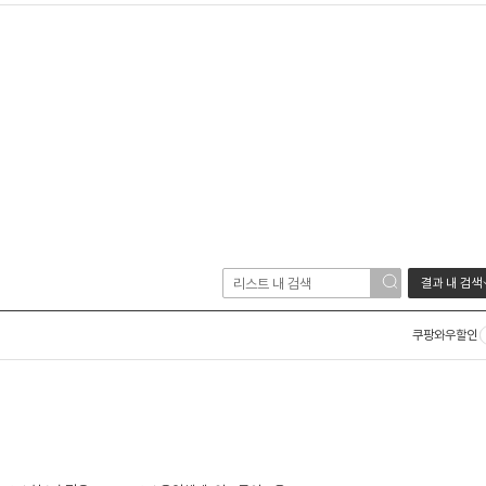
결과 내 검색
쿠팡와우할인