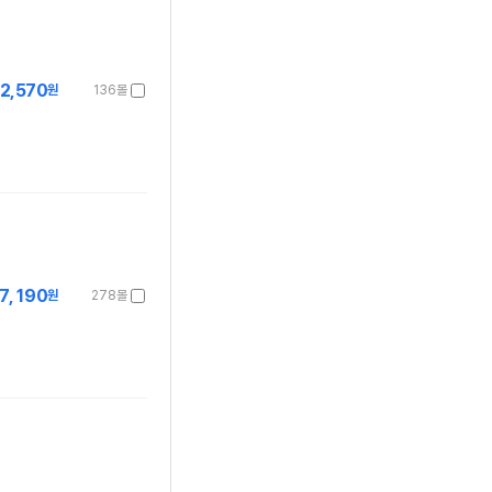
2,570
원
136몰
7,190
원
278몰