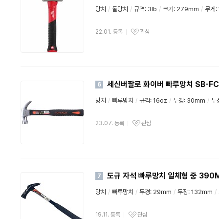
망치
/
돌망치
/
규격: 3lb
/
크기: 279mm
/
무게: 
22.01. 등록
관심
세신버팔로 화이버 빠루망치 SB-FC
6
망치
/
빠루망치
/
규격: 16oz
/
두경: 30mm
/
두장
23.07. 등록
관심
도규 자석 빠루망치 일체형 중 390
7
망치
/
빠루망치
/
두경: 29mm
/
두장: 132mm
/
19.11. 등록
관심