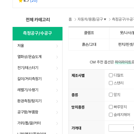
리
4.7
(
20
)
별
수
수
뷰
점
수
전체 카테고리
홈
자동차/용품/공구
측정공구/수공
측정공구/수공구
클램프
못/나사/
흙손/고대
펀치/핀셋
저울
열화상/온습도계
CM 추천 옵션은
하이라이트
로
전기/테스터기
디월트
제조사별
길이/거리측정기
스탠리
레벨기/수평기
망치
종류
환경측정/탐지기
빠루망치
망치종류
공구함/부품함
슬레지해머
가위/톱/끌/커터
가격대