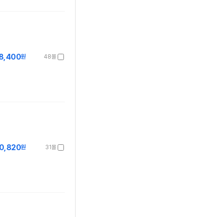
8,400
원
48몰
0,820
원
31몰