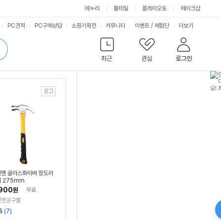
에누리
몰테일
플레이오토
메이크샵
서
PC견적
PC구매상담
쇼핑기획전
커뮤니티
이벤트
/
체험단
더보기
비
검
색
최근
관심
로그인
스
맨 글라스화이버 장도리
 275mm
900
원
무료
탠맨공구몰
리
5
(
7
)
뷰