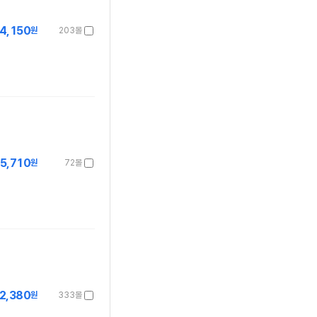
4,150
원
203몰
5,710
원
72몰
2,380
원
333몰