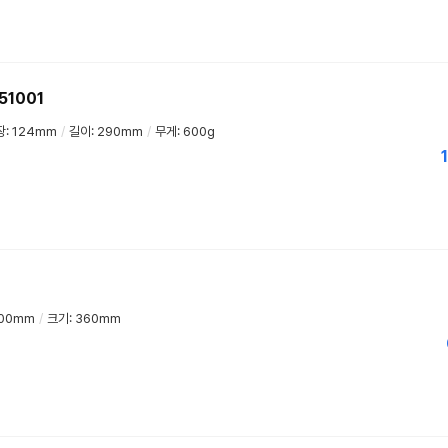
51001
장: 124mm
/
길이: 290mm
/
무게: 600g
1
100mm
/
크기: 360mm