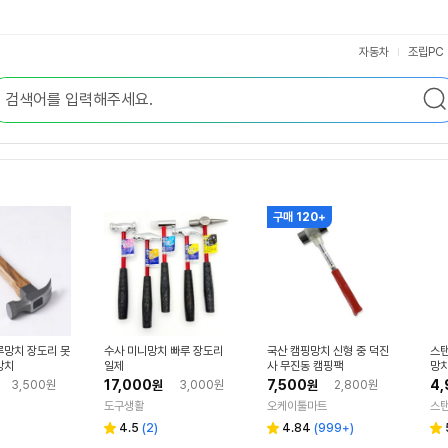
자동차
조립PC
구매 120+
루망치 장도리 못
수사 미니망치 빠루 장도리
국산 캠핑망치 신형 중 덕진
스탠
망치
일제
사 무진동 캠핑팩
망치
17,000
7,500
4,
3,500원
원
3,000원
원
2,800원
도구생활
오케이툴마트
스
리
리
4.5
(
2
)
4.84
(
999+
)
별
별
별
뷰
뷰
점
점
점