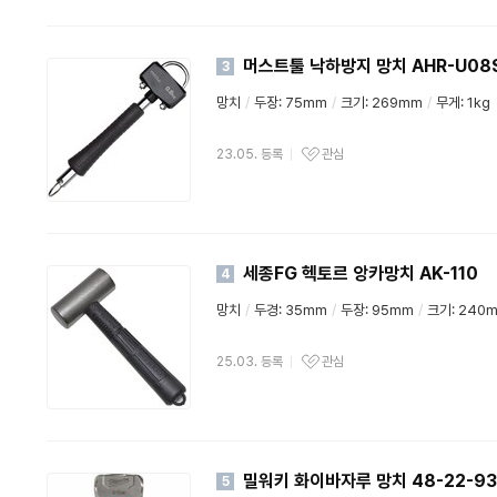
머스트툴 낙하방지 망치 AHR-U08
3
망치
/
두장: 75mm
/
크기: 269mm
/
무게: 1kg
23.05. 등록
관심
세종FG 헥토르 앙카망치 AK-110
4
망치
/
두경: 35mm
/
두장: 95mm
/
크기: 240
25.03. 등록
관심
밀워키 화이바자루 망치 48-22-93
5