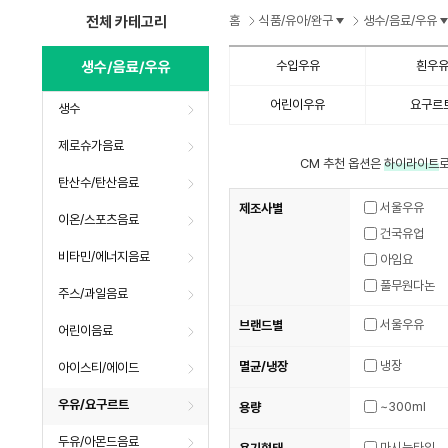
전체 카테고리
홈
식품/유아/완구
생수/음료/우유
생수/음료/우유
수입우유
흰우
어린이우유
요구르
생수
제로슈가음료
CM 추천 옵션은
하이라이트
로
탄산수/탄산음료
서울우유
제조사별
이온/스포츠음료
건국유업
비타민/에너지음료
아임요
풀무원다논
주스/과일음료
서울우유
브랜드별
어린이음료
냉장
멸균/냉장
아이스티/에이드
우유/요구르트
~300ml
용량
두유/아몬드음료
마시는타입