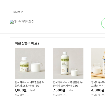
우
다나와 앱
유/
요
통
구
합
르
검
트
색
:
다
나
와
가
이런 상품 어때요?
격
비
교
한국야쿠르트 내추럴플랜 무
한국야쿠르트 내추럴플랜 무
한국야쿠르트
항생제 오메가우유180
항생제 오메가우유930
고칼슘 우유(
1,800
7,500
4,000
원
무료
원
무료
원
한국야쿠르트
한국야쿠르트
한국야쿠르