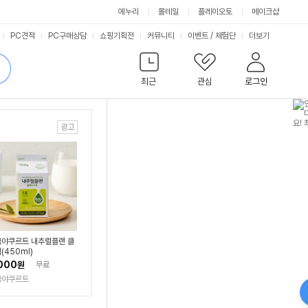
에누리
몰테일
플레이오토
메이크샵
서
PC견적
PC구매상담
쇼핑기획전
커뮤니티
이벤트
/
체험단
더보기
비
검
색
최근
관심
로그인
스
야쿠르트 내추럴플랜 클
(450ml)
000
원
무료
국야쿠르트