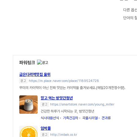
다른 옵션
단어의 
파워링크
굽은다리역맛집 올위
광고
https://m.place.naver.com/place/1189524728
무미의 카이막이 아닌 진짜 맛있는 카이막을 즐겨보세요.(매일20개한정수량).
믿고 먹는 방앗간청년
광고
https://smartstore.naver.com/young_miller
건강한 하루가 시작되는 곳, 방앗간청년
식사대용선식
가족건강차
곡물시리얼
견과류
임박몰
광고
http://imbak.co.kr