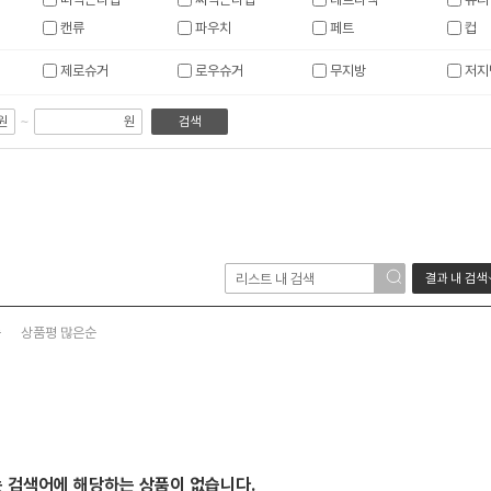
캔류
파우치
페트
컵
제로슈거
로우슈거
무지방
저지
~
원
원
검색
결과 내 검색
순
상품평 많은순
는 검색어에 해당하는 상품이 없습니다.