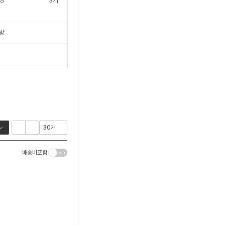
3
개
방
배송비포함