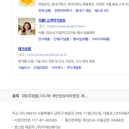
핫딜추천, 끝내기특가, 최대 98% 폭풍할인, 다양한 식품,음료,스낵,치
전체 상품
만원이하특가
끝내기 세일
베스트 50
식품! 스카이기프트
광고
https://www.skygift7.com/
식품! 관공서/기업/학교/단체-행사 맞춤제작
인기제품
단체/기념품
행사/답례품
아이디어제품
테크포럼
광고
http://www.techforum.co.kr
분야별 산업, 기술 최신 전문 보고서, 리포트, 도서 정보 제공
기술도서
산업리포트
사이넥스
연구개발총
공지
08/03(월) 다나와 개인정보처리방침 개정 안내
주소 (우) 08510 서울특별시 금천구 벚꽃로 298, 17층(가산동, 대륭포스트타워6
사업자번호: 117-81-40065
통신판매업: 제2024-서울금천-0848호
호스팅 제공자: (주)커넥트웨이브