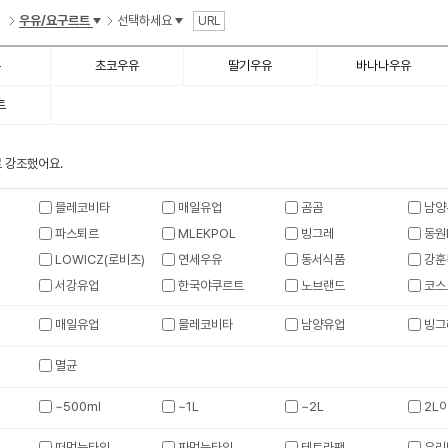
우유/요구르트
선택하세요
URL
유
초코우유
딸기우유
바나나우유
트
 강조했어요.
믈레코비타
매일유업
곰곰
남양
파스퇴르
MLEKPOL
빙그레
동원
LOWICZ(로비츠)
연세우유
동서식품
강훈
서강유업
한국야쿠르트
노브랜드
코스
매일유업
믈레코비타
남양유업
빙그
멸균
~500ml
~1L
~2L
2L
떠먹는타입
짜먹는타입
테트라팩
유리