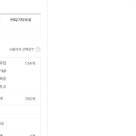
커피/기타우유
사용자의 선택은?!
유업
134
개
F&B
목장
트코
레
155
개
이상
병