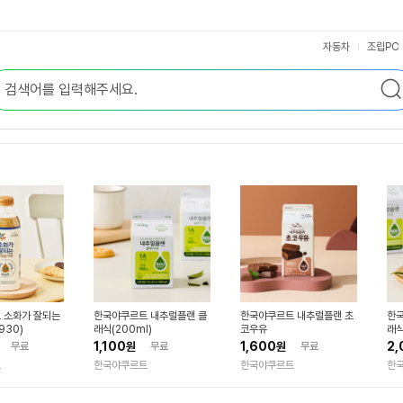
자동차
조립PC
 소화가 잘되는
한국야쿠르트 내추럴플랜 클
한국야쿠르트 내추럴플랜 초
한국
930)
래식(200ml)
코우유
래식
1,100
1,600
2,
무료
원
무료
원
무료
트
한국야쿠르트
한국야쿠르트
한