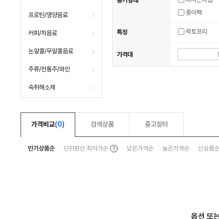
용기형태
종이팩
프로틴/영양음료
락토프리
특징
커피/차음료
논알콜/무알콜음료
가격대
주류/전통주/와인
숙취해소제
가격비교
(0)
검색상품
중고장터
툴
인기상품순
단위환산 최저가순
낮은가격순
높은가격순
신상품
팁
보
기
옵션 또