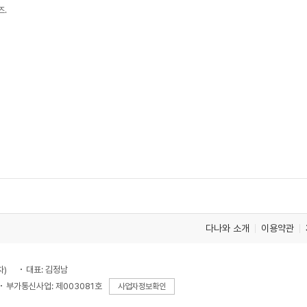
즈.
다나와 소개
이용약관
차)
대표: 김정남
부가통신사업: 제003081호
사업자정보확인