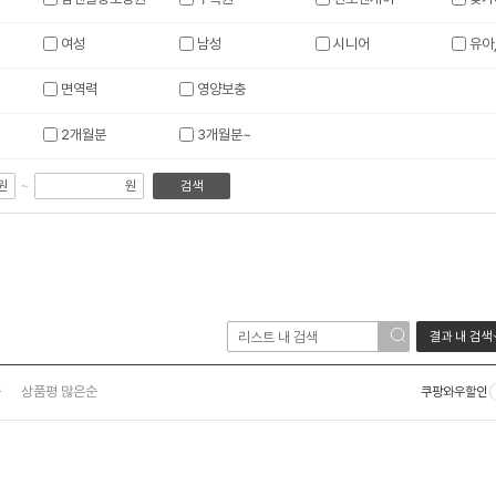
여성
남성
시니어
유아
면역력
영양보충
2개월분
3개월분~
~
원
원
검색
결과 내 검색
순
상품평 많은순
쿠팡와우할인