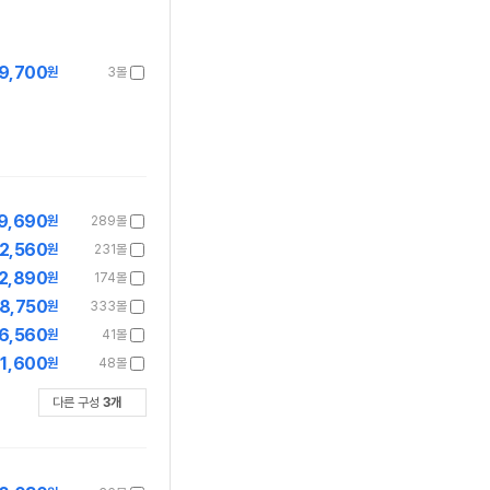
9,700
원
3몰
9,690
원
289몰
2,560
원
231몰
2,890
원
174몰
8,750
원
333몰
6,560
원
41몰
1,600
원
48몰
다른 구성
3
개