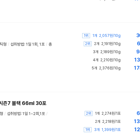
3
1위
1개
2,057원/10g
6
2위
2개
2,191원/10g
틱형
/
섭취방법: 1일 1회, 1포
/
총
9
3개
2,189원/10g
13
4개
2,210원/10g
17
5개
2,376원/10g
즌7 블랙 66ml 30포
6
2위
상형
/
섭취방법: 1일 1~2회,1포
/
1개
2,274원/1포
13
2개
2,218원/1포
12
1위
3개
1,399원/1포