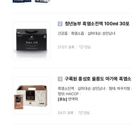
청년농부 흑염소진액 100ml 30포
2
건강즙
/
흑염소즙
/
섭취대상: 성인남녀
21.07. 등록
관심
구록원 홍성호 울릉도 마가목 흑염소 
3
흑염소진액
/
섭취대상: 성인남녀
/
형태: 파우치형
정보:
HACCP
/
[효능]
면역력
24.11. 등록
관심