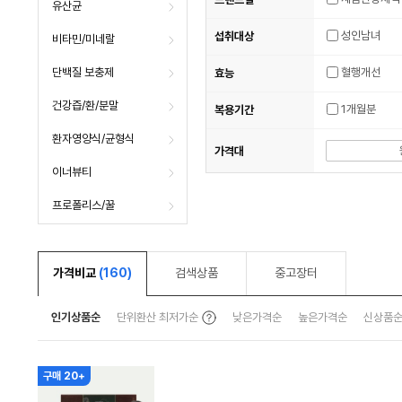
유산균
성인남녀
섭취대상
비타민/미네랄
단백질 보충제
혈행개선
효능
건강즙/환/분말
1개월분
복용기간
환자영양식/균형식
가격대
이너뷰티
프로폴리스/꿀
가격비교
(160)
검색상품
중고장터
툴
인기상품순
단위환산 최저가순
낮은가격순
높은가격순
신상품
팁
보
기
구매 20+