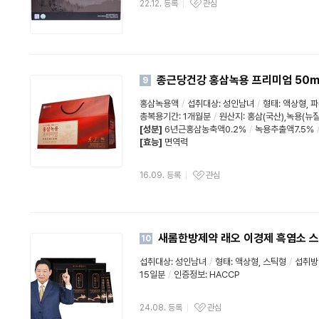
22.12. 등록
관심
종근당건강 홍삼녹용 프리미엄 50ml
9
홍삼녹용액
/
섭취대상: 성인남녀
/
형태: 액상형, 
총복용기간: 1개월분
/
원산지: 홍삼(국산),녹용(뉴
[성분]
6년근홍삼농축액0.2%
/
녹용추출액7.5%
[효능]
면역력
16.09. 등록
관심
새롬한방제약 래오 이경제 흑염소 스틱
10
섭취대상: 성인남녀
/
형태: 액상형,
스틱형
/
섭취방법
15일분
/
인증정보:
HACCP
24.08. 등록
관심