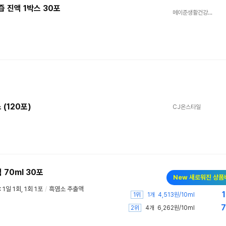
 진액 1박스 30포
메이준생활건강본사
(120포)
CJ온스타일
70ml 30포
New 새로워진 상품
: 1일 1회, 1회 1포
/
흑염소 추출액
1
1위
1개
4,513원/10ml
7
2위
4개
6,262원/10ml