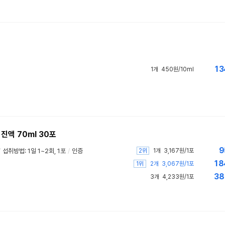
13
1개
450원/10ml
진액 70ml 30포
9
2위
/
섭취방법: 1일 1~2회, 1포
/
인증
1개
3,167원/1포
18
1위
2개
3,067원/1포
38
3개
4,233원/1포