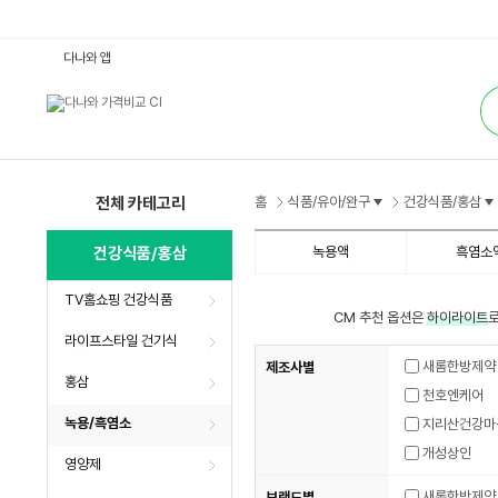
녹
다나와 앱
용/
흑
통
염
합
소
검
:
색
다
나
와
가
격
전체 카테고리
홈
식품/유아/완구
건강식품/홍삼
비
교
건강식품/홍삼
녹용액
흑염소
TV홈쇼핑 건강식품
CM 추천 옵션은
하이라이트
로
라이프스타일 건기식
새롬한방제약
제조사별
홍삼
천호엔케어
녹용/흑염소
지리산건강마
개성상인
영양제
새롬한방제약
브랜드별