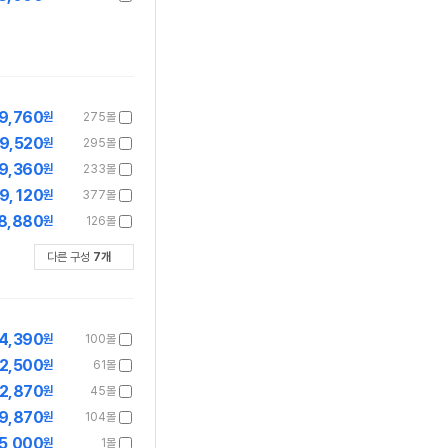
9,760
원
275몰
9,520
원
295몰
9,360
원
233몰
9,120
원
377몰
8,880
원
126몰
다른 구성
7
개
4,390
원
100몰
2,500
원
61몰
2,870
원
45몰
9,870
원
104몰
5,000
원
1몰