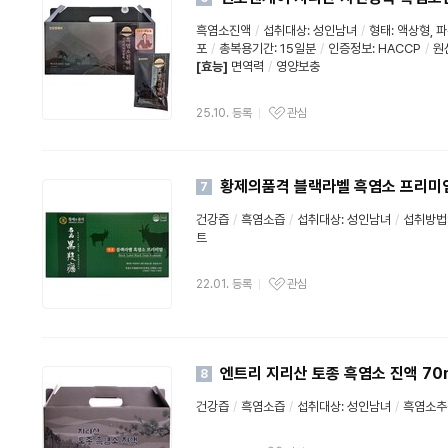
흑염소진액
/
섭취대상: 성인남녀
/
형태: 액상형, 
포
/
총복용기간: 15일분
/
인증정보:
HACCP
/
원
[효능]
면역력
/
영양보충
25.10. 등록
관심
황제의품격 블랙라벨 흑염소 프리미엄 
7
건강즙
/
흑염소즙
/
섭취대상: 성인남녀
/
섭취방법
트
22.01. 등록
관심
엔트리 지리산 토종 흑염소 진액 70m
8
건강즙
/
흑염소즙
/
섭취대상: 성인남녀
/
흑염소추