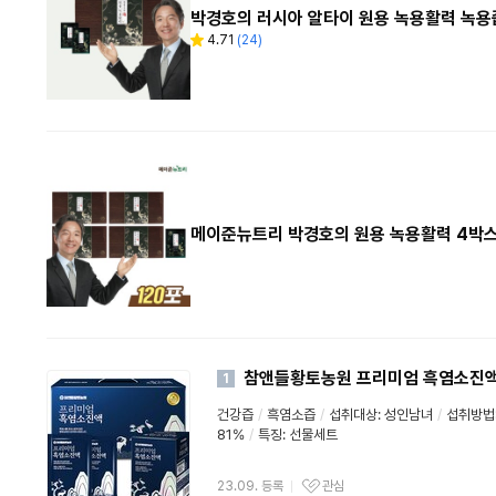
박경호의 러시아 알타이 원용 녹용활력 녹용즙
4.71
(
24
)
별
리
점
뷰
수
메이준뉴트리 박경호의 원용 녹용활력 4박스 
참앤들황토농원 프리미엄 흑염소진액 
1
건강즙
/
흑염소즙
/
섭취대상: 성인남녀
/
섭취방법
81%
/
특징: 선물세트
23.09. 등록
관심