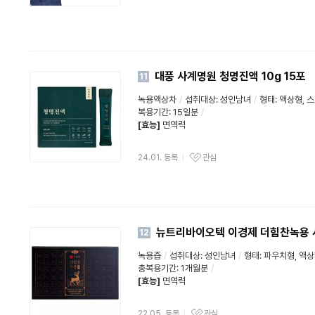
대풍 사계명원 청명진액 10g 15포
11
녹용액상차
/
섭취대상: 성인남녀
/
형태: 액상형,
스
복용기간: 15일분
/
[효능]
면역력
24.01. 등록
관심
뉴트리바이오텍 이경제 더힘찬녹용 시
12
녹용즙
/
섭취대상: 성인남녀
/
형태: 파우치형, 액
총복용기간: 1개월분
/
[효능]
면역력
22.05. 등록
관심