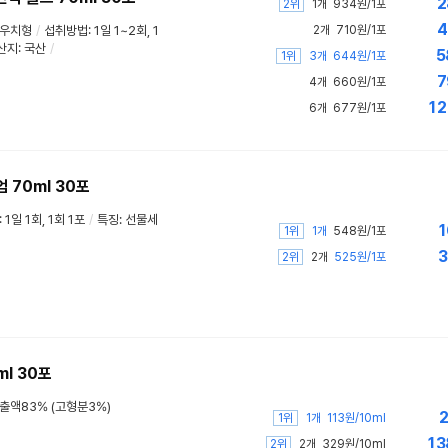
2
2위
1개
934원/1포
4
파우치형
/
섭취방법: 1일 1~2회, 1
2개
710원/1포
산지: 국산
/
5
1위
3개
644원/1포
7
4개
660원/1포
12
6개
677원/1포
70ml 30포
: 1일 1회, 1회 1포
/
특징: 선물세
1
1위
1개
548원/1포
3
2위
2개
525원/1포
l 30포
출액83% (고형분3%)
2
1위
1개
113원/10ml
13
2위
2개
329원/10ml