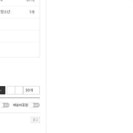
,청소년
1
개
배송비포함
광고