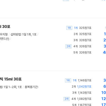
 30포
1위
1개
325원/1포
1
2개
325원/1포
파우치형
/
섭취방법: 1일 1회, 1포
/
질랜드산)
/
2
3개
326원/1포
/
3
2위
4개
326원/1포
4
5개
326원/1포
 15ml 30포
3
1위
1개
1,146원/1포
6
2개
1,042원/1포
: 1일 1~2회, 1포
/
총복용기간:
10
3개
1,143원/1포
12
2위
4개
1,082원/1포
17
5개
1,167원/1포