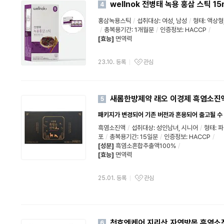
wellnok 전병태 녹용 홍삼 스틱 15
4
홍삼녹용스틱
/
섭취대상: 여성, 남성
/
형태: 액상형
/
총복용기간: 1개월분
/
인증정보:
HACCP
/
[효능]
면역력
23.10. 등록
관심
새롬한방제약 래오 이경제 흑염소진액 
5
패키지가 변경되어 기존 버전과 혼용되어 출고될 수
흑염소진액
/
섭취대상: 성인남녀, 시니어
/
형태: 
포
/
총복용기간: 15일분
/
인증정보:
HACCP
/
[성분]
흑염소혼합추출액100%
/
[효능]
면역력
25.01. 등록
관심
천호엔케어 지리산 자연방목 흑염소진액
6