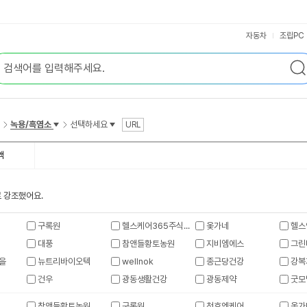
자동차
조립PC
녹용/흑염소
선택하세요
URL
액
 강조했어요.
구록원
헬스케어365주식회사
옻가네
헬스
대풍
참앤들황토농원
지비엠에스
그린
을
뉴트리바이오텍
wellnok
종근당건강
강복
건우
광동생활건강
광동제약
굿모
참앤들황토농원
구록원
천호엔케어
옻가