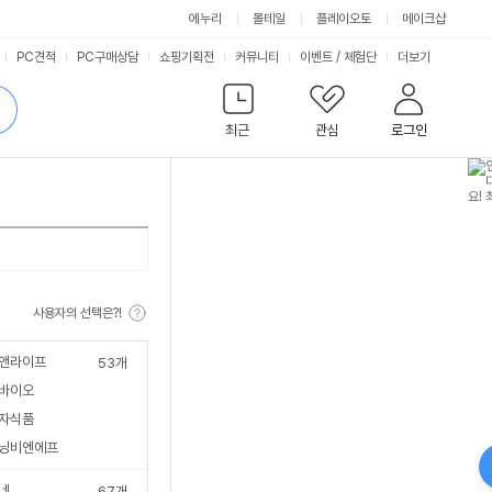
에누리
몰테일
플레이오토
메이크샵
서
PC견적
PC구매상담
쇼핑기획전
커뮤니티
이벤트
/
체험단
더보기
비
검
색
최근
관심
로그인
스
사용자의 선택은?!
앤라이프
53
개
바이오
자식품
닝비엔에프
네
67
개