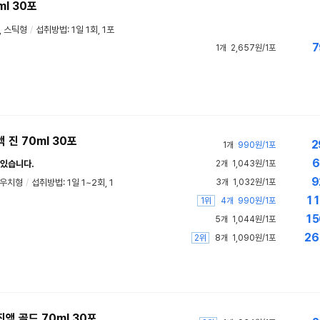
ml 30포
,
스틱형
/
섭취방법: 1일 1회, 1포
7
1개
2,657원/1포
진 70ml 30포
2
1개
990원/1포
6
 있습니다.
2개
1,043원/1포
9
파우치형
/
섭취방법: 1일 1~2회, 1
3개
1,032원/1포
11
1위
4개
990원/1포
15
5개
1,044원/1포
26
2위
8개
1,090원/1포
 골드 70ml 30포