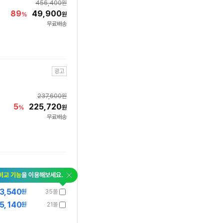
456,400
원
89
49,900
%
원
무료배송
광고
237,600
원
5
225,720
%
원
무료배송
닫
비교 기능
을 이용해보세요.
기
3,540
원
35몰
5,140
원
21몰