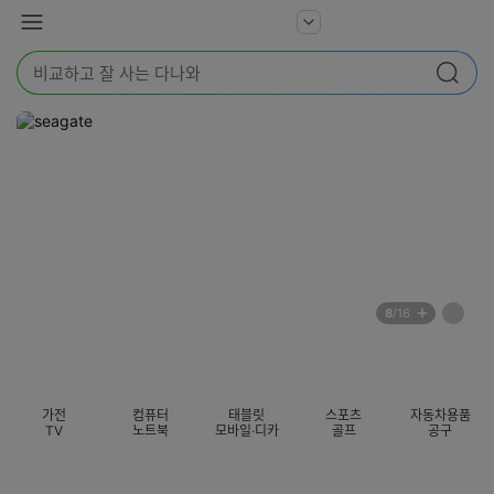
본문 바로가기
다
서
메
나
비
뉴
와
검
스
검색
색
더
어
보
를
기
입
력
해
주
세
요
배
페
8
/16
너
이
전
자
섹션 카테고리
지
체
동
보
롤
기
링
가전
컴퓨터
태블릿
스포츠
자동차용품
멈
TV
노트북
모바일·디카
골프
공구
춤