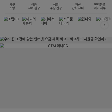
가구
식품
생활
패션
반려동물
조명
유아·완구
주방·건강
잡화·뷰티
취미·사무