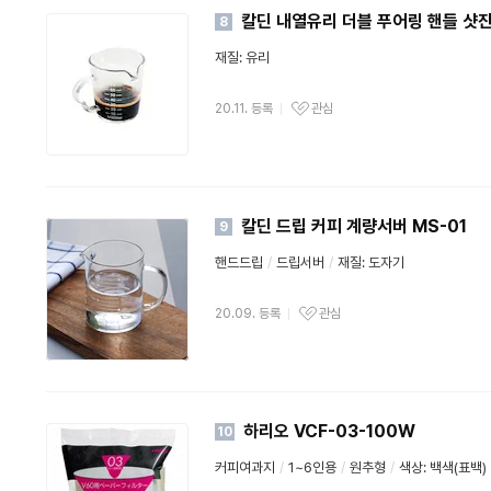
칼딘 내열유리 더블 푸어링 핸들 샷잔
8
재질: 유리
20.11. 등록
관심
칼딘 드립 커피 계량서버 MS-01
9
핸드드립
/
드립서버
/
재질: 도자기
20.09. 등록
관심
하리오 VCF-03-100W
10
커피여과지
/
1~6인용
/
원추형
/
색상: 백색(표백)