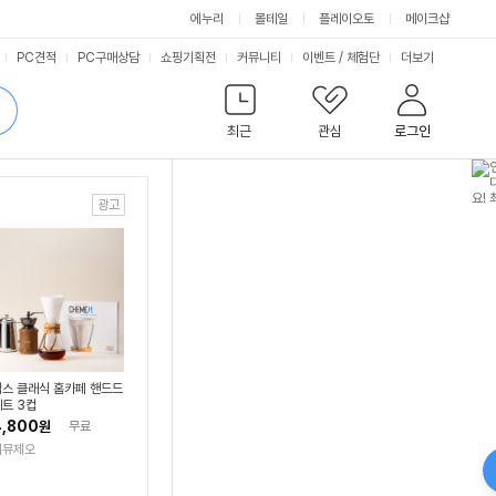
에누리
몰테일
플레이오토
메이크샵
서
PC견적
PC구매상담
쇼핑기획전
커뮤니티
이벤트
/
체험단
더보기
비
검
색
최근
관심
로그인
스
스 클래식 홈카페 핸드드
트 3컵
,800
원
무료
페뮤제오