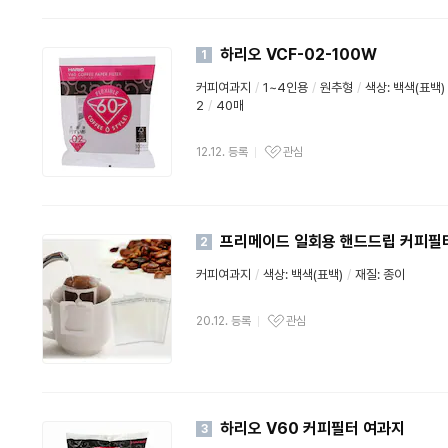
하리오 VCF-02-100W
1
커피여과지
/
1~4인용
/
원추형
/
색상: 백색(표백)
2
/
40매
12.12. 등록
관심
프리메이드 일회용 핸드드립 커피필
2
커피여과지
/
색상: 백색(표백)
/
재질: 종이
20.12. 등록
관심
하리오 V60 커피필터 여과지
3