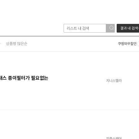
결과 내 검색
순
상품평 많은순
쿠팡와우할인
글래스 종이필터가 필요없는
지니스텔라
피플스퀘어