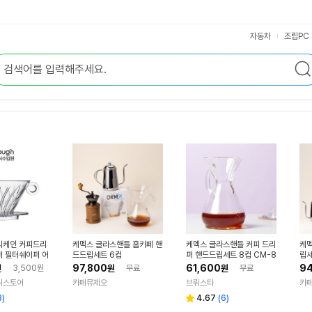
자동차
조립PC
리케인 커피드리
케멕스 글라스핸들 홈카페 핸
케멕스 글라스핸들 커피 드리
케멕
퍼 필터쉐이퍼 어
드드립세트 6컵
퍼 핸드드립세트 8컵 CM-8
립세
드드립세트 V60
GH 케맥스
97,800
61,600
94
원
3,500원
원
무료
원
무료
식스토어
카페뮤제오
브뤼스타
카
리
3
)
4.67
(
6
)
별
뷰
점