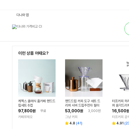
커
다나와 앱
피
용
통
품
합
:
검
다
색
나
와
가
격
비
이런 상품 어때요?
교
케멕스 클래식 홈카페 핸드드
핸드드립 커피 도구 세트 드
터프커피 허
립세트 6컵
리퍼 서버 드립주전자 필터
퍼 음각드리
시스턴스 핸
97,800
53,000
16,500
원
무료
원
3,000원
1-2인용
카페뮤제오
그냥 커피
터프커피 공
리
리
4.8
(
41
)
4.91
(
2
별
별
뷰
뷰
점
점