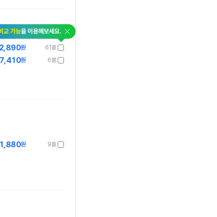
닫
비교 기능
을 이용해보세요.
기
2,890
원
61몰
7,410
원
6몰
1,880
원
9몰