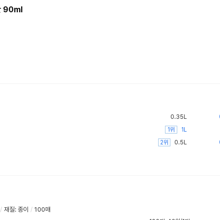
 90ml
0.35L
1위
1L
2위
0.5L
/
재질: 종이
/
100매