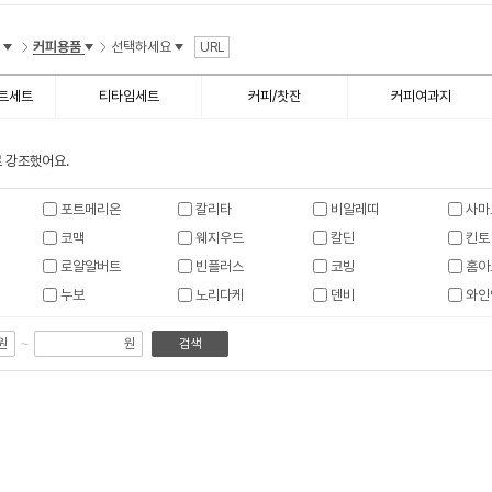
수
커피용품
선택하세요
URL
트세트
티타임세트
커피/찻잔
커피여과지
 강조했어요.
포트메리온
칼리타
비알레띠
사마
코맥
웨지우드
칼딘
킨토
로얄알버트
빈플러스
코빙
홈아
누보
노리다케
덴비
와인
~
원
원
검색