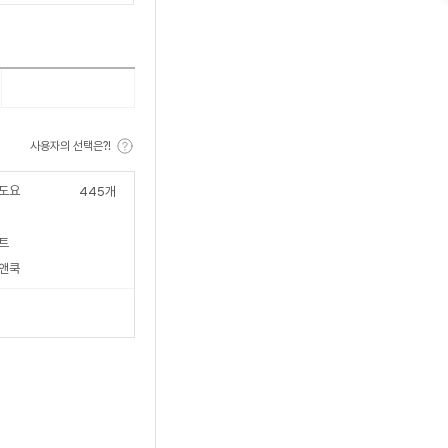
사용자의 선택은?!
도요
445
개
트
앤쿡