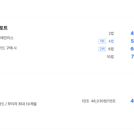
카포트
4
2컵
스테인리스
5
1위
4컵
카드 구매 시
6
2위
6컵
7
10컵
4
1인조
46,030원/1인조
드 / 무이자 최대 10개월