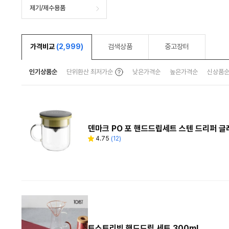
제기/제수용품
가격비교
(2,999)
검색상품
중고장터
툴
인기상품순
단위환산 최저가순
낮은가격순
높은가격순
신상품
팁
보
기
덴마크 PO 포 핸드드립세트 스텐 드리퍼 
4.75
(
12
)
별
리
점
뷰
수
토스트리빙 핸드드립 세트 300ml