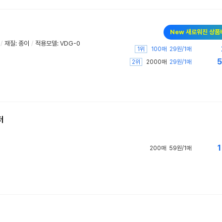
New 새로워진 상품
/
재질: 종이
/
적용모델: VDG-0
1위
100매
29원/1매
5
2위
2000매
29원/1매
터
1
200매
59원/1매