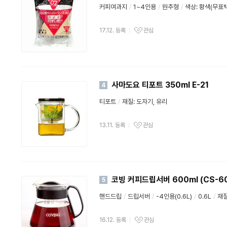
커피여과지
/
1~4인용
/
원추형
/
색상: 황색(무표백
17.12. 등록
관심
사마도요 티포트 350ml E-21
4
티포트
/
재질: 도자기, 유리
13.11. 등록
관심
코빙 커피드립서버 600ml (CS-6
5
핸드드립
/
드립서버
/
-4인용(0.6L)
/
0.6L
/
재질
16.12. 등록
관심