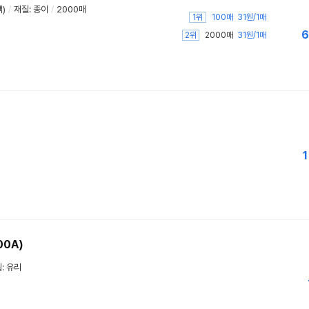
)
/
재질: 종이
/
2000매
1위
100매
31원/1매
6
2위
2000매
31원/1매
1
00A)
: 유리