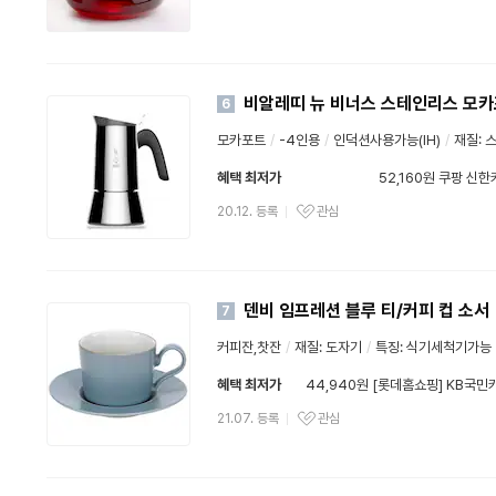
비알레띠 뉴 비너스 스테인리스 모
6
모카포트
/
-4인용
/
인덕션사용가능(IH)
/
재질: 
혜택 최저가
52,160원 쿠팡 신한
와우할인가
20.12. 등록
관심
덴비 임프레션 블루 티/커피 컵 소서
7
커피잔,찻잔
/
재질: 도자기
/
특징: 식기세척기가능
혜택 최저가
44,940원 [롯데홈쇼핑] KB국민카
21.07. 등록
관심