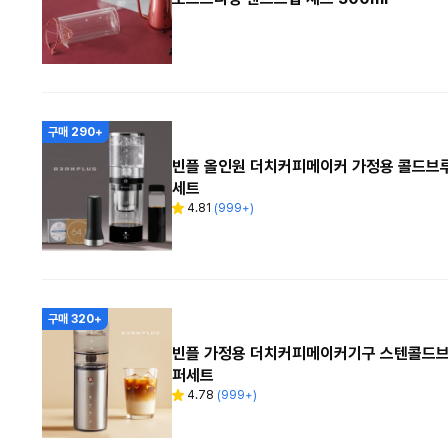
구매 290+
빈플 올인원 더치커피메이커 가정용 콜드브
세트
4.81
(
999+
)
별
리
점
뷰
수
구매 320+
빈플 가정용 더치커피메이커기구 스텐콜드브
퍼세트
4.78
(
999+
)
별
리
점
뷰
수