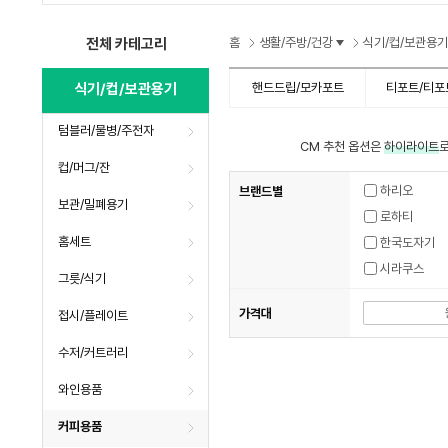
수
수
전체 카테고리
홈
생활/주방/건강
식기/컵/보관용기
식기/컵/보관용기
핸드드립/모카포트
티포트/티포
텀블러/물병/주전자
CM 추천 옵션은
하이라이트
로
컵/머그/잔
하리오
브랜드별
보관/밀폐용기
로하티
홈세트
한국도자기
시라쿠스
그릇/식기
가격대
접시/플레이트
수저/커트러리
와인용품
커피용품