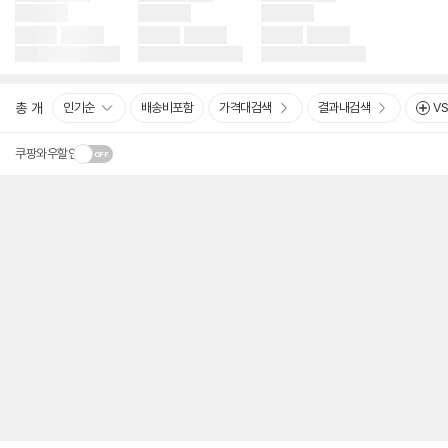
총
개
인기순
배송비포함
가격대검색
결과내검색
V
쿠팡와우할인
상
품
리
스
트