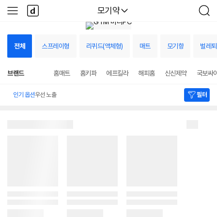
본문 바로가기
다
다나와
모기약
사
검
나
이
색
와
드
메
메
인
전체
스프레이형
리퀴드(액체형)
매트
모기향
벌레퇴
뉴
선
택
상
됨
브랜드
홈매트
홈키파
에프킬라
해피홈
신신제약
국보싸
세
검
색
인기 옵션
우선 노출
필터