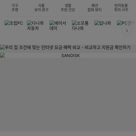
가구
식품
생활
패션
반려동물
조명
유아·완구
주방·건강
잡화·뷰티
취미·사무