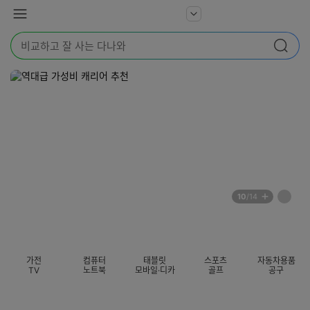
본문 바로가기
다
서
메
나
비
뉴
와
검
스
검색
색
더
어
보
를
기
입
력
해
주
세
요
배
페
10
/14
너
이
전
자
섹션 카테고리
지
체
동
보
롤
기
링
가전
컴퓨터
태블릿
스포츠
자동차용품
멈
TV
노트북
모바일·디카
골프
공구
춤