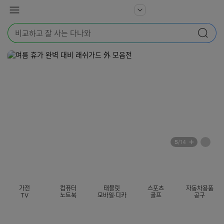
본문 바로가기
다
서
메
나
비
뉴
와
검
스
검색
색
더
어
보
를
기
입
력
해
주
세
요
배
페
5
/14
너
이
전
자
섹션 카테고리
지
체
동
보
롤
기
링
가전
컴퓨터
태블릿
스포츠
자동차용품
멈
TV
노트북
모바일·디카
골프
공구
춤