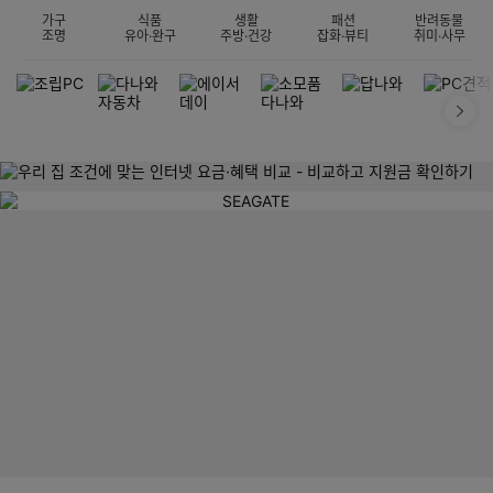
가구
식품
생활
패션
반려동물
조명
유아·완구
주방·건강
잡화·뷰티
취미·사무