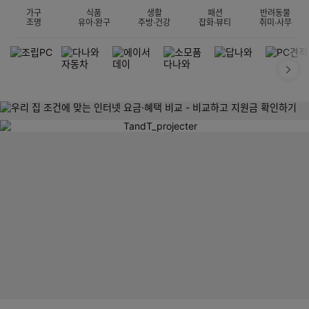
가구
식품
생활
패션
반려동물
조명
유아·완구
주방·건강
잡화·뷰티
취미·사무