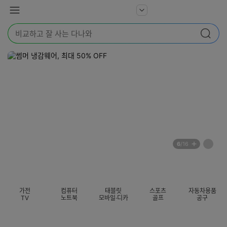
본문 바로가기
다
서
메
나
비
뉴
와
검
스
검색
색
더
어
보
를
기
입
력
해
주
세
요
배
페
6
/16
너
이
전
자
섹션 카테고리
지
체
동
보
롤
기
링
가전
컴퓨터
태블릿
스포츠
자동차용품
멈
TV
노트북
모바일·디카
골프
공구
춤