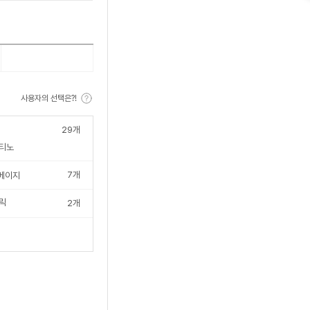
사용자의 선택은?!
29
개
티노
7
개
베이지
릭
2
개