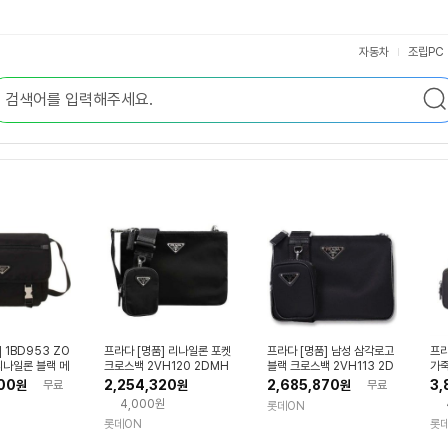
자동차
조립PC
 1BD953 ZO
프라다 [명품] 리나일론 포켓
프라다 [명품] 남성 삼각로고
프라
 리나일론 블랙 메
크로스백 2VH120 2DMH
블랙 크로스백 2VH113 2D
가죽
백
F0002
MH F0002
MH
00
2,254,320
2,685,870
3,
원
무료
원
원
무료
4,000원
롯데ON
롯데ON
롯