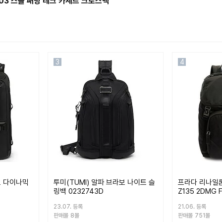
803 스몰 패딩 테크 카세트 크로스백
3
4
보 다이나믹
투미(TUMI) 알파 브라보 나이트 슬
프라다 리나일론
링백 0232743D
Z135 2DMG 
23.07. 등록
21.06. 등록
판매몰
8몰
판매몰
751몰