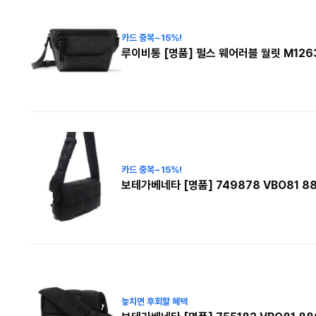
카드 중복~15%!
루이비통 [명품] 펄스 웨어러블 월릿 M126
카드 중복~15%!
보테가베네타 [명품] 749878 VBO81 
놓치면 후회할 혜택