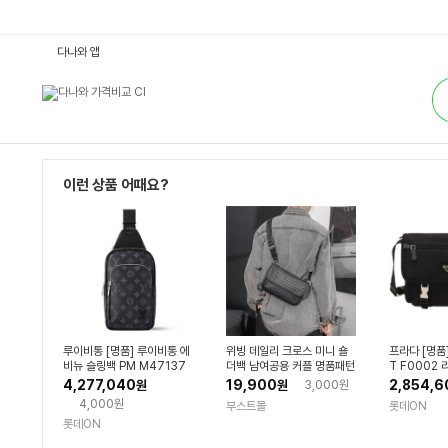
남
다나와 앱
성
가
통
방
합
:
검
다
색
나
와
가
격
비
이런 상품 어때요?
교
루이비통 [명품] 루이비통 에
위빙 데일리 크로스 미니 숄
프라다 [명품]
비뉴 슬링백 PM M47137
더백 남여공용 커플 명품패턴
T F0002
신저 크로스
4,277,040
19,900
2,854,6
원
원
3,000원
4,000원
부스트몰
롯데ON
롯데ON