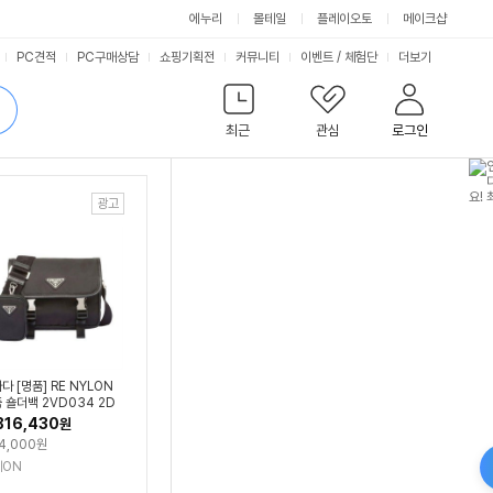
에누리
몰테일
플레이오토
메이크샵
서
PC견적
PC구매상담
쇼핑기획전
커뮤니티
이벤트
/
체험단
더보기
비
검
색
최근
관심
로그인
스
다 [명품] RE NYLON
 숄더백 2VD034 2D
 F0002
816,430
원
4,000원
데ON