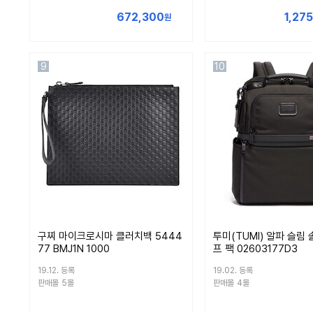
672,300
1,27
원
9
10
구찌 마이크로시마 클러치백 5444
투미(TUMI) 알파 슬림
77 BMJ1N 1000
프 팩 02603177D3
19.12. 등록
19.02. 등록
판매몰
5몰
판매몰
4몰