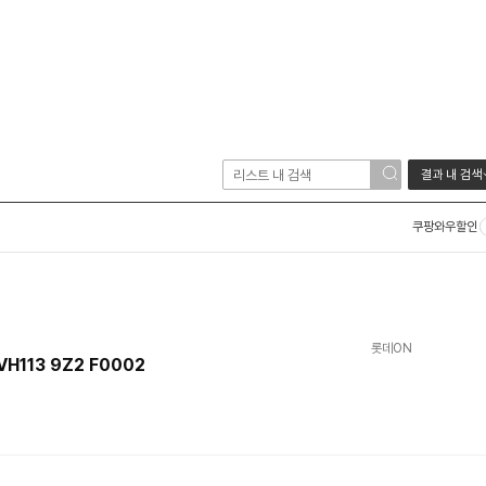
결과 내 검색
쿠팡와우할인
롯데ON
H113 9Z2 F0002