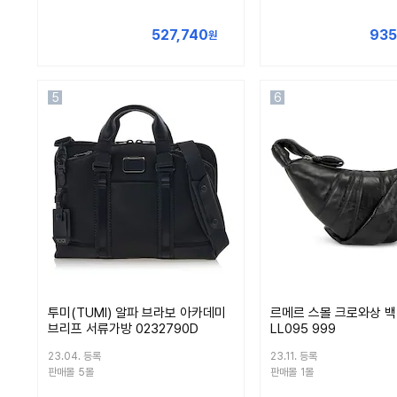
527,740
935
원
5
6
투미(TUMI) 알파 브라보 아카데미
르메르 스몰 크로와상 백 
브리프 서류가방 0232790D
LL095 999
23.04. 등록
23.11. 등록
판매몰
5몰
판매몰
1몰