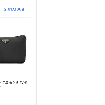
2,617,180
원
 로고 숄더백 2VH1
2