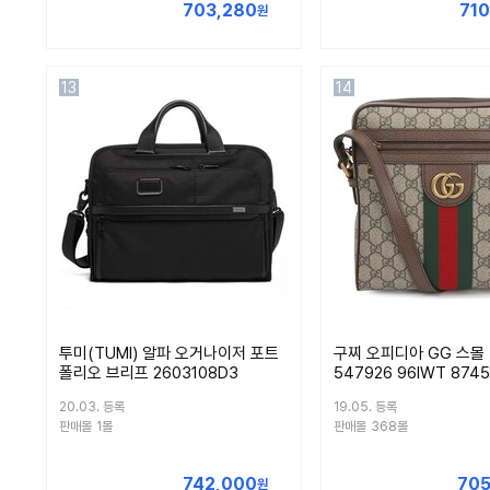
703,280
71
원
13
14
투미(TUMI) 알파 오거나이저 포트
구찌 오피디아 GG 스몰
폴리오 브리프 2603108D3
547926 96IWT 8745
20.03. 등록
19.05. 등록
판매몰
1몰
판매몰
368몰
742,000
705
원