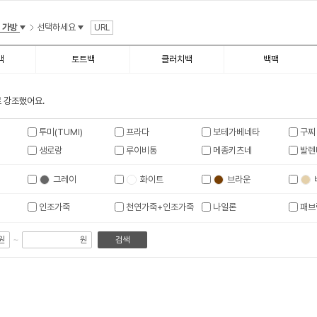
 가방
선택하세요
URL
백
토트백
클러치백
백팩
 강조했어요.
투미(TUMI)
프라다
보테가베네타
구찌
생로랑
루이비통
메종키츠네
발렌
그레이
화이트
브라운
인조가죽
천연가죽+인조가죽
나일론
패브
~
원
원
검색