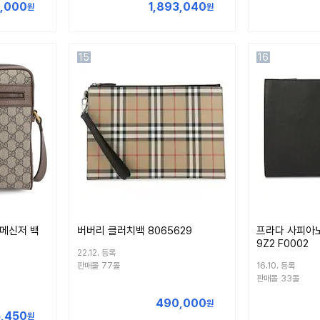
0,000
1,893,040
원
원
15
16
 메신저 백
버버리 클러치백 8065629
프라다 사피아노
9Z2 F0002
22.12. 등록
판매몰
77몰
16.10. 등록
판매몰
33몰
490,000
원
,450
원