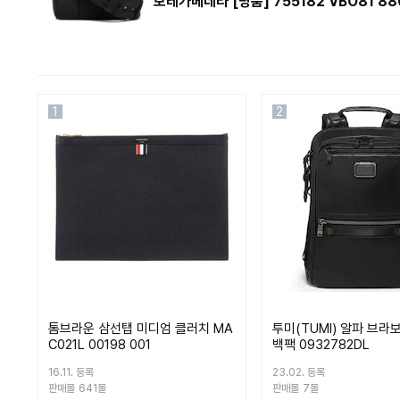
보테가베네타 [명품] 755182 VBO81 8
1
2
톰브라운 삼선탭 미디엄 클러치 MA
투미(TUMI) 알파 브라
C021L 00198 001
백팩 0932782DL
16.11. 등록
23.02. 등록
판매몰
641몰
판매몰
7몰