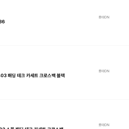
롯데ON
36
롯데ON
8803 패딩 테크 카세트 크로스백 블랙
롯데ON