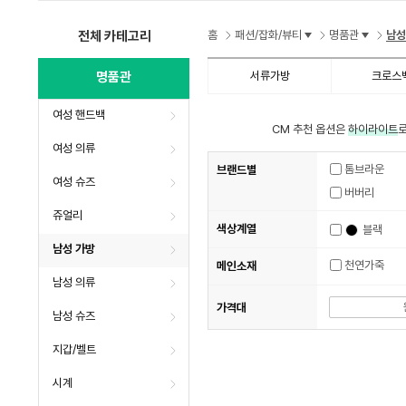
전체 카테고리
홈
패션/잡화/뷰티
명품관
남성
명품관
서류가방
크로스
여성 핸드백
CM 추천 옵션은
하이라이트
로
여성 의류
톰브라운
브랜드별
여성 슈즈
버버리
쥬얼리
색상계열
블랙
남성 가방
천연가죽
메인소재
남성 의류
가격대
남성 슈즈
지갑/벨트
시계