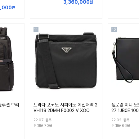
3,360,000
원
5,000
원
11
12
 솔루션 브리
프라다 포코노 사피아노 메신저백 2
생로랑 미니 모
VH118 2DMH F0002 V XOO
27 1JB0E 10
22.07. 등록
22.02. 등록
판매몰
70몰
판매몰
66몰