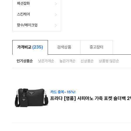
패션잡화
스킨케어
향수/메이크업
가격비교
(235)
검색상품
중고장터
인기상품순
낮은가격순
높은가격순
신상품순
상품평 많은순
카드 중복~15%!
프라다 [명품] 사피아노 가죽 포켓 숄더백 2V