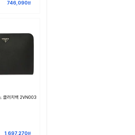
746,090
원
 클러치백 2VN003
1,697,270
원