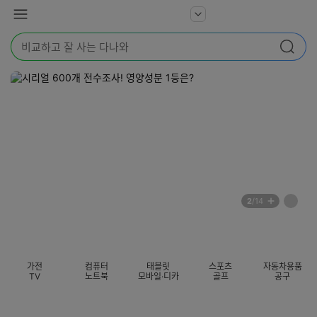
본문 바로가기
다
서
메
나
비
뉴
와
검
스
검색
색
더
어
보
를
기
입
력
해
주
세
요
배
페
2
/14
너
이
전
자
섹션 카테고리
지
체
동
보
롤
기
링
가전
컴퓨터
태블릿
스포츠
자동차용품
멈
TV
노트북
모바일·디카
골프
공구
춤