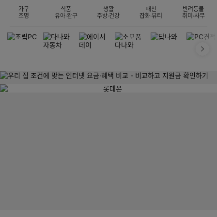
가구
식품
생활
패션
반려동물
조명
유아·완구
주방·건강
잡화·뷰티
취미·사무