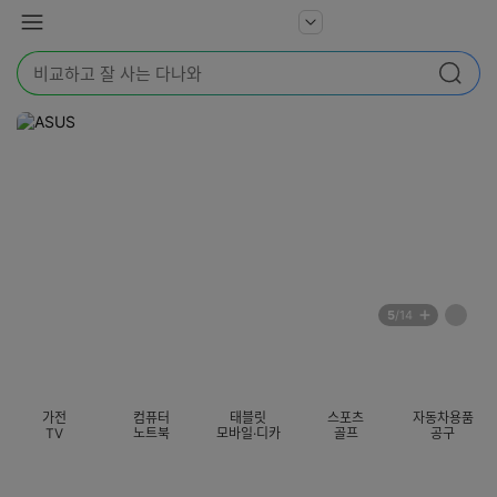
본문 바로가기
다
서
메
나
비
뉴
와
검
스
검색
색
더
어
보
를
기
입
력
해
주
세
요
배
페
5
/14
너
이
전
자
섹션 카테고리
지
체
동
보
롤
기
링
가전
컴퓨터
태블릿
스포츠
자동차용품
멈
TV
노트북
모바일·디카
골프
공구
춤