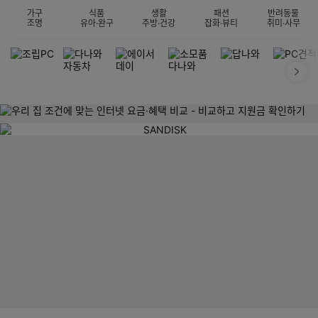
가구
식품
생활
패션
반려동물
조명
유아·완구
주방·건강
잡화·뷰티
취미·사무