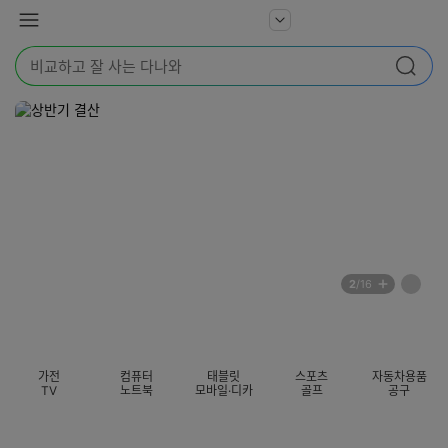
본문 바로가기
다
서
메
나
비
뉴
와
검
스
검색
색
더
어
보
를
기
입
력
해
주
세
요
배
페
2
/16
너
이
전
자
섹션 카테고리
지
체
동
보
롤
기
링
가전
컴퓨터
태블릿
스포츠
자동차용품
멈
TV
노트북
모바일·디카
골프
공구
춤