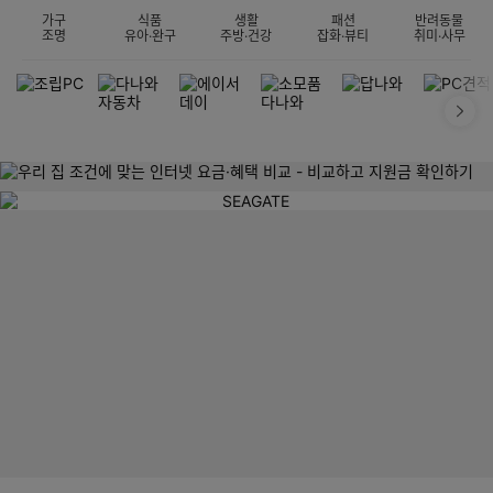
가구
식품
생활
패션
반려동물
조명
유아·완구
주방·건강
잡화·뷰티
취미·사무