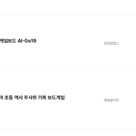
게임보드 AI-Go19
포텐셜랩스
유아 초등 역사 주사위 가족 보드게임
예술놀이터