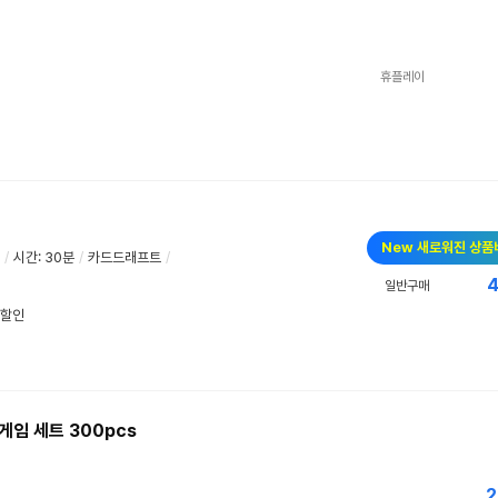
휴플레이
New 새로워진 상품
/
시간: 30분
/
카드드래프트
/
4
일반구매
우할인
임 세트 300pcs
2