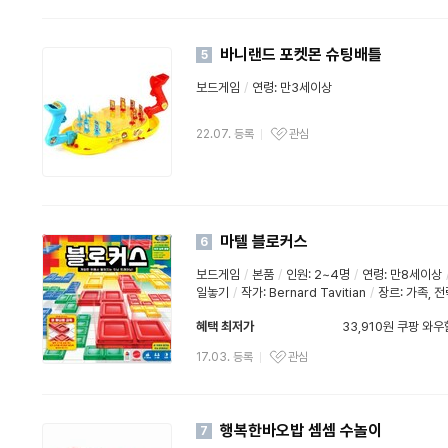
바니랜드 포켓몬 슈팅배틀
5
보드게임
/
연령: 만3세이상
22.07. 등록
관심
마텔 블로커스
6
보드게임
/
본품
/
인원: 2~4명
/
연령: 만8세이상
일놓기
/
작가: Bernard Tavitian
/
장르: 가족, 
혜택 최저가
33,910원 쿠팡 와
와우할인가
17.03. 등록
관심
행복한바오밥 셈셈 수놀이
7