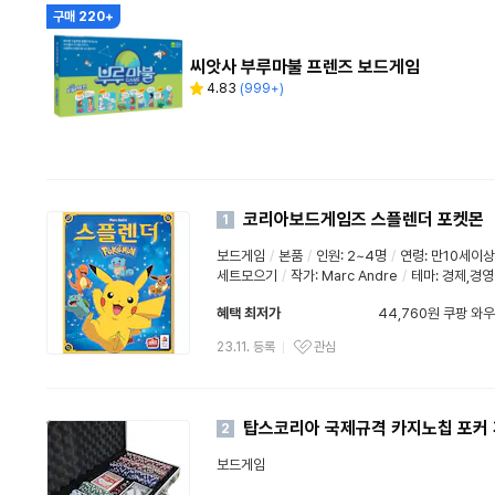
구매 220+
씨앗사 부루마불 프렌즈 보드게임
4.83
(
999+
)
별
리
점
뷰
수
코리아보드게임즈 스플렌더 포켓몬
1
보드게임
/
본품
/
인원: 2~4명
/
연령: 만10세이상
세트모으기
/
작가: Marc Andre
/
테마: 경제,경영
혜택 최저가
44,760원 쿠팡 와
와우할인가
23.11. 등록
관심
탑스코리아 국제규격 카지노칩 포커 게
2
보드게임