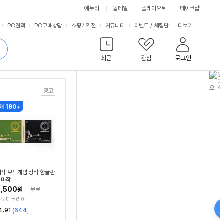
에누리
몰테일
플레이오토
메이크샵
서
PC견적
PC구매상담
쇼핑기획전
커뮤니티
이벤트
/
체험단
더보기
비
검
색
최근
관심
로그인
스
매 190+
작 보드게임 정식 한글판
니마작
,500
원
무료
스모디코리아
리
4.91
(
644
)
뷰