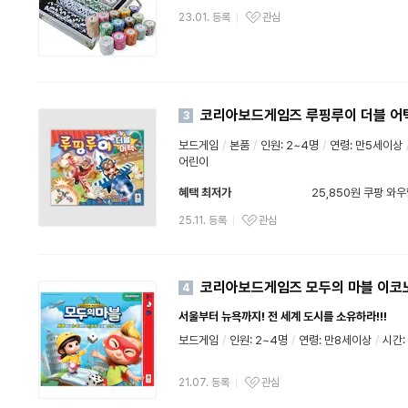
23.01. 등록
관심
코리아보드게임즈 루핑루이 더블 어
3
보드게임
/
본품
/
인원: 2~4명
/
연령: 만5세이상
어린이
혜택 최저가
25,850원 쿠팡 와
와우할인가
25.11. 등록
관심
코리아보드게임즈 모두의 마블 이코
4
서울부터 뉴욕까지! 전 세계 도시를 소유하라!!!
보드게임
/
인원: 2~4명
/
연령: 만8세이상
/
시간:
21.07. 등록
관심