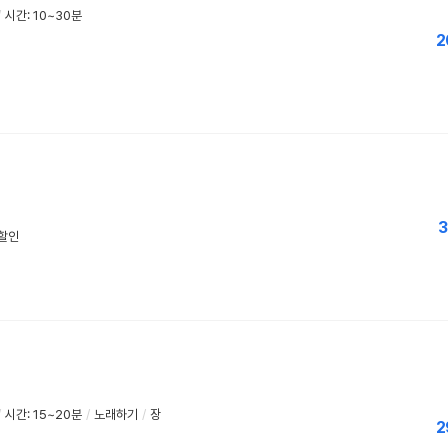
/
시간: 10~30분
2
3
우할인
/
시간: 15~20분
/
노래하기
/
장
2