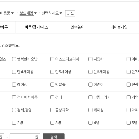
수
수
취미용품
보드게임
선택하세요
URL
/화투
바둑/장기/체스
민속놀이
테이블게임
 강조했어요.
임즈
행복한바오밥
아스모디코리아
씨앗사
아미
만4세이상
만5세이상
만6세이상
만7
레이싱
방탈출
어린이
전략
격자에서이동
경매
그림그리기
기억
경제,경영
공상과학
레이싱
마피
2명
3명
4명
5명
~
원
원
검색