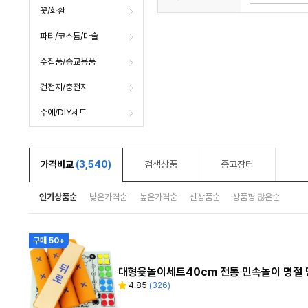
꽃/화환
파티/코스튬/마술
수집품/종교용품
건전지/충전지
수예/DIY세트
가격비교
(3,540)
검색상품
중고장터
인기상품순
낮은가격순
높은가격순
신상품순
상품평 많은순
구매 50+
대형윷놀이세트40cm 전통 민속놀이 명절
4.85
(
326
)
별
리
점
뷰