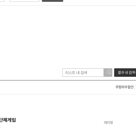
결과 내 검색
쿠팡와우할인
 단체게임
메리팡