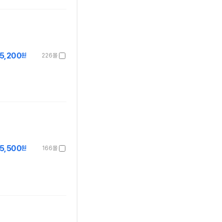
5,200
원
226몰
5,500
원
166몰