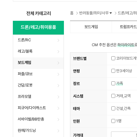
수
수
수
전체 카테고리
홈
반려동물/취미/사무
드론/레고/
드론/레고/취미용품
보드게임
트럼프카드
드론/RC
CM 추천 옵션은
하이라이트
로
레고/블록
코리아보드게
브랜드별
보드게임
만3세이상
연령
퍼즐/큐브
가족
장르
건담/로봇
거래,교역
시스템
프라모델
피규어/다이캐스트
건설,건축
테마
서바이벌/BB탄총
1명
인원
원예/가드닝
가격대