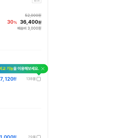
광고
52,000
원
30
36,400
%
원
배송비 3,000원
닫
비교 기능
을 이용해보세요.
기
7,120
원
138몰
1,000
원
29몰