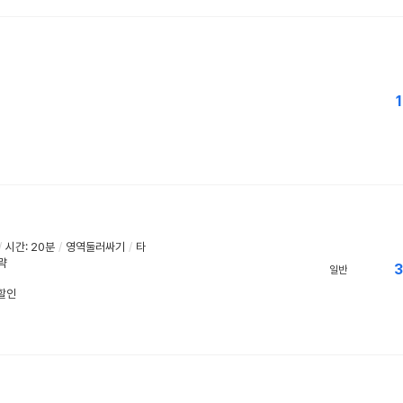
1
/
시간: 20분
/
영역둘러싸기
/
타
전략
3
일반
우할인