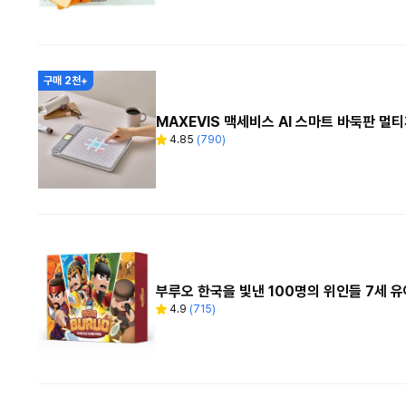
수
구매 2천+
MAXEVIS 맥세비스 AI 스마트 바둑판 멀티
4.85
(
790
)
별
리
점
뷰
수
부루오 한국을 빛낸 100명의 위인들 7세 
4.9
(
715
)
별
리
점
뷰
수