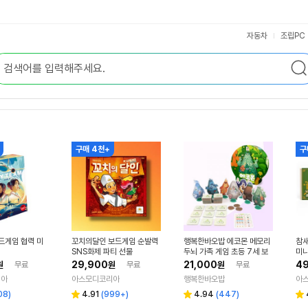
자동차
조립PC
구매 4천+
구
드게임 협력 미
꼬치의달인 보드게임 순발력
행복한바오밥 에코몬 메모리
참새
SNS화제 파티 선물
두뇌 가족 게임 초등 7세 보
미
드게임
29,900
21,000
49
원
무료
원
무료
원
무료
리아
아스모디코리아
행복한바오밥
아
리
리
08
)
4.91
(
999+
)
4.94
(
447
)
별
별
별
뷰
뷰
점
점
점