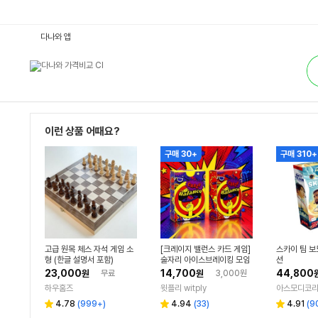
보
다나와 앱
드
게
통
임
합
:
검
다
색
나
와
가
격
비
이런 상품 어때요?
교
구매 30+
구매 310+
고급 원목 체스 자석 게임 소
[크레이지 밸런스 카드 게임]
스카이 팀 보
형 (한글 설명서 포함)
술자리 아이스브레이킹 모임
션
동아리 단체 엠티 보드게임
23,000
14,700
44,800
원
무료
원
3,000원
하우홈즈
윗플리 witply
아스모디코
리
리
리
4.78
(
999+
)
4.94
(
33
)
4.91
(
9
별
별
별
뷰
뷰
뷰
점
점
점