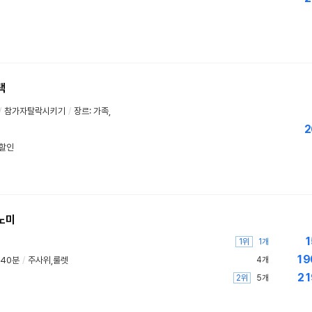
택
/
참가자탈락시키기
/
장르: 가족,
2
우할인
노미
1
1위
1개
19
 40분
/
주사위,룰렛
4개
21
2위
5개