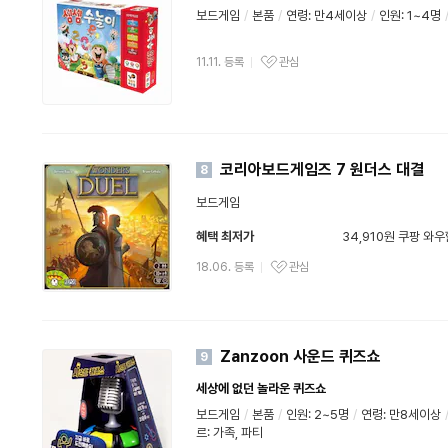
보드게임
/
본품
/
연령: 만4세이상
/
인원: 1~4명
11.11. 등록
관심
코리아보드게임즈 7 원더스 대결
8
보드게임
혜택 최저가
34,910원 쿠팡 와
와우할인가
18.06. 등록
관심
Zanzoon 사운드 퀴즈쇼
9
세상에 없던 놀라운 퀴즈쇼
보드게임
/
본품
/
인원: 2~5명
/
연령: 만8세이상
르: 가족, 파티