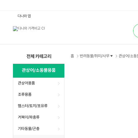
반
다나와 앱
려
돌
통
:
합
다
검
나
색
와
가
격
비
교
전체 카테고리
홈
반려동물/취미/사무
관상어/소동
관상어/소동물용품
관상어용품
조류용품
햄스터/토끼/포유류
거북이/파충류
기타동물/곤충