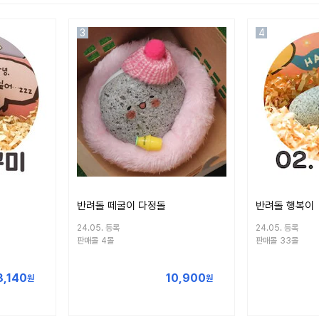
3
4
반려돌 떼굴이 다정돌
반려돌 행복이
24.05. 등록
24.05. 등록
판매몰
4몰
판매몰
33몰
8,140
10,900
원
원