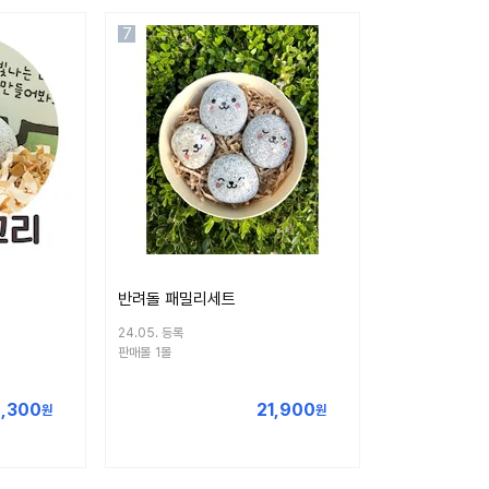
7
반려돌 패밀리세트
24.05. 등록
판매몰
1몰
,300
21,900
원
원