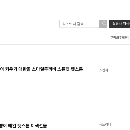
결과 내 검색
쿠팡와우할인
멩이 키우기 애완돌 스마일두꺼비 스톤펫 펫스톤
쇼앤피
농토리네
멩이 애완 펫스톤 이색선물