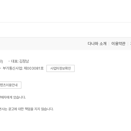
다나와 소개
이용약관
차)
대표: 김정남
부가통신사업: 제003081호
사업자정보확인
텐츠이용안내
판매자에게 있습니다.
본사는 광고에 대한 책임을 지지 않습니다.