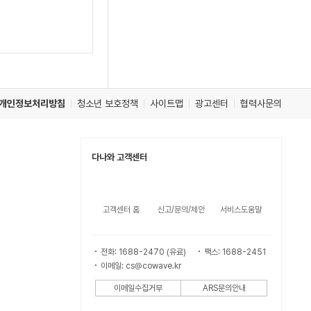
개인정보처리방침
청소년 보호정책
사이트맵
광고센터
협력사문의
다나와 고객센터
고객센터 홈
신고/문의/제안
서비스도움말
전화: 1688-2470 (유료)
팩스: 1688-2451
이메일: cs@cowave.kr
이메일수집거부
ARS문의안내