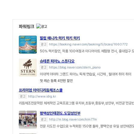
파워링크
필립 예니카:럭키 럭키 럭키
광고
https://booking.naver.com/booking/5/bizes/1660772
50% 럭키할인, 작품 100여점과 미디어아트 체험형 전시, 홍대입구 
슈테른 피아노 스튜디오
광고
https://blog.naver.com/stern_piano
이대역 야마하 그랜드 피아노 독채 연습실, 시간제 , 월대여 취미 취미
첫 레슨 등록 4만원 할인
프리미엄 아이디리듬체조스쿨
광고
http://www.idrg.kr
리듬체조전문학원 체계적인 교육프로그램 유치부,초등부,중등부,성인부, 비전공'전공
평택성인태권도.도담성인부
광고
http://m.blog.naver.com/kim77m
전문 지도진 수업으로 누적회원 150명 돌파 ,평택안성 유일 성인태권