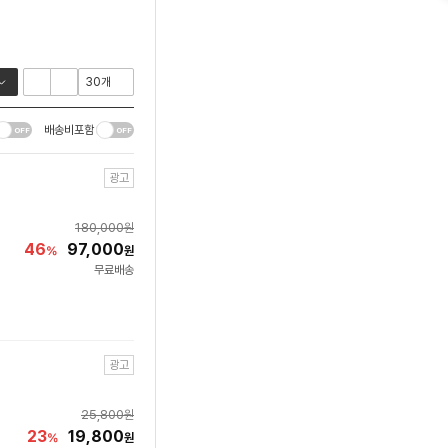
배송비포함
광고
180,000
원
46
97,000
%
원
무료배송
광고
25,800
원
23
19,800
%
원