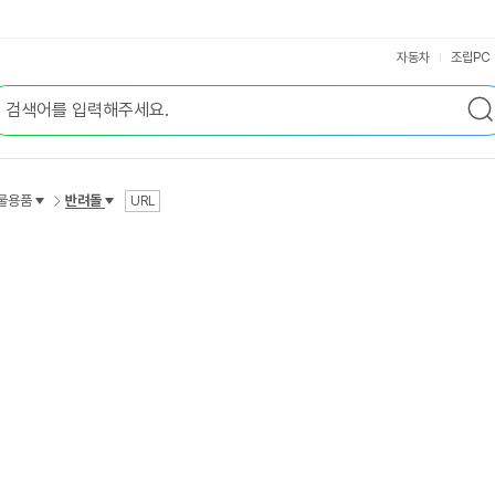
자동차
조립PC
물용품
반려돌
URL