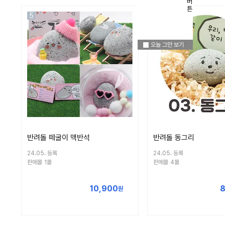
5
6
오늘 그만 보기
반려돌 떼굴이 맥반석
반려돌 동그리
24.05. 등록
24.05. 등록
판매몰
1몰
판매몰
4몰
10,900
8
원