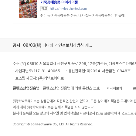
가죽공예용품 마이레더툴
광고
http://myleathertool.com
취미 등 가죽공예용품 전문. 내가 찾는 가죽공예용품이 한 곳에!
공지
08/03(월) 다나와 개인정보처리방침 개정 안내
주소 (우) 08510 서울특별시 금천구 벚꽃로 298, 17층(가산동, 대륭포스트타워6
사업자번호: 117-81-40065
통신판매업: 제2024-서울금천-0848호
호스팅 제공자: (주)커넥트웨이브
콘텐츠산업진흥법
콘텐츠산업 진흥법에 의한 콘텐츠 보호
자세히보기
콘
(주)커넥트웨이브는 상품판매와 직접적인 관련이 없으며, 모든 상거래의 책임은 구매자와 
이에 대해 (주)커넥트웨이브는 일체의 책임을 지지 않습니다.
본사에 등록된 모든 광고와 저작권 및 법적책임은 자료제공사 (또는 글쓴이)에게 있으므로 
Copyright ©
connectwave
Co., Ltd. All Rights Reserved.