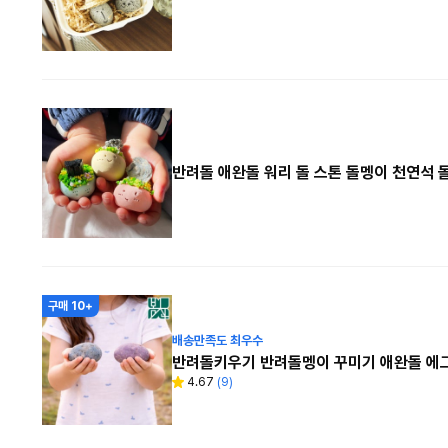
반려돌 애완돌 워리 돌 스톤 돌멩이 천연석
구매 10+
배송만족도 최우수
반려돌키우기 반려돌멩이 꾸미기 애완돌 에
4.67
(
9
)
별
리
점
뷰
수