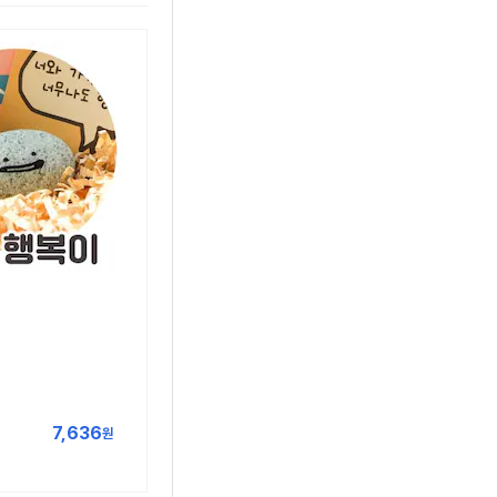
7,636
원