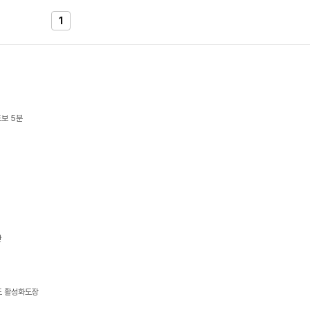
1
도보 5분
반
도 활성화도장