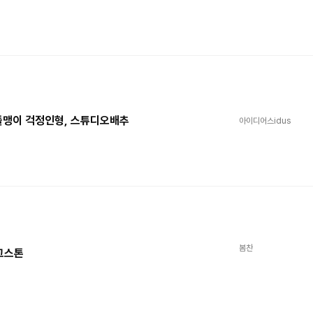
 돌맹이 걱정인형, 스튜디오배추
아이디어스idus
봄찬
그스톤