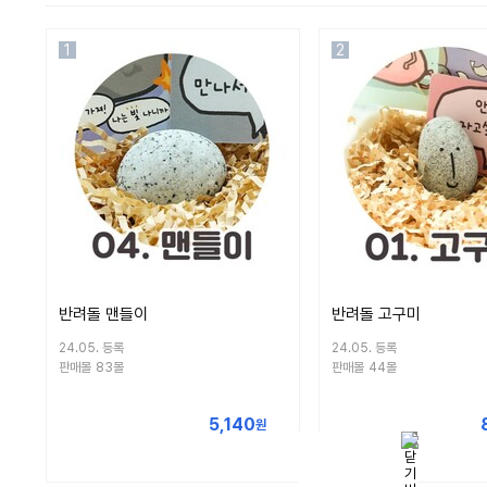
1
2
반려돌 맨들이
반려돌 고구미
24.05. 등록
24.05. 등록
판매몰
83몰
판매몰
44몰
5,140
원