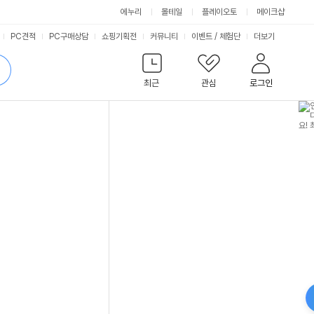
에누리
몰테일
플레이오토
메이크샵
서
PC견적
PC구매상담
쇼핑기획전
커뮤니티
이벤트
/
체험단
더보기
비
검
색
최근
관심
로그인
스