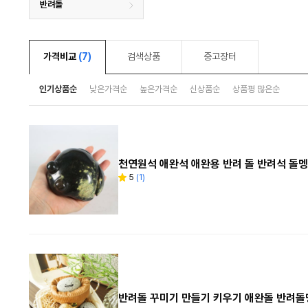
반려돌
가격비교
(7)
검색상품
중고장터
인기상품순
낮은가격순
높은가격순
신상품순
상품평 많은순
천연원석 애완석 애완용 반려 돌 반려석 돌
5
(
1
)
별
리
점
뷰
수
반려돌 꾸미기 만들기 키우기 애완돌 반려돌