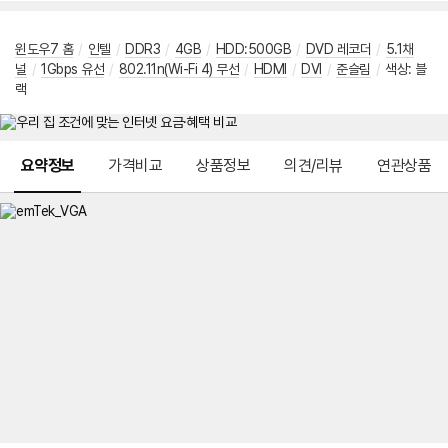
윈도우7 홈
/
인텔
/
DDR3
/
4GB
/
HDD:500GB
/
DVD 레코더
/
5.1채
널
/
1Gbps 유선
/
802.11n(Wi-Fi 4) 무선
/
HDMI
/
DVI
/
준슬림
/
색상: 블
랙
메뉴 네비게이션
요약정보
가격비교
상품정보
의견/리뷰
연관상품