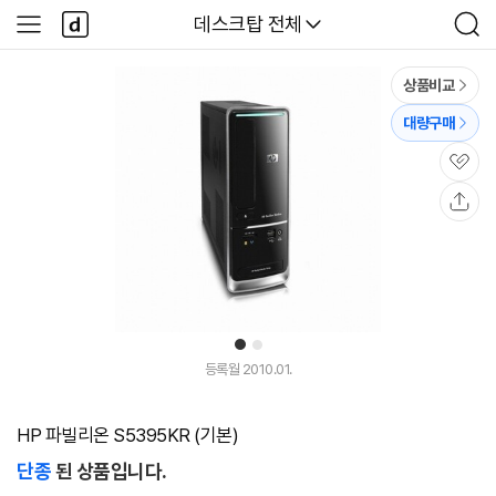
본문 바로가기
다
다나와
데스크탑 전체
사
검
나
이
색
와
드
메
메
상품비교
인
뉴
대량구매
관
심
공
유
1
2
등록월 2010.01.
HP 파빌리온 S5395KR (기본)
단종
된 상품입니다.