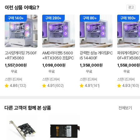
이런 상품 어때요?
광고
구매 140+
구매 280+
구매 80+
구매 160+
고사양게이밍 7500F
AMD라이젠5 5600
강력한 성능 게이밍PC
파워게이밍PC 
+RTX5060
+RTX3050 조립PC
i5 14400F
0F+RTX5060
1,557,000
1,098,000
1,358,000
1,558,000
원
원
원
원
무료
무료
무료
무료
스탠다드피씨
스탠다드피씨
스탠다드피씨
스탠다드피씨
네이버
네이버
네이버
페이
페이
페이
리
리
리
리
4.86
(
132
)
4.91
(
602
)
4.91
(
141
)
4.93
(
160
)
별
별
별
별
뷰
뷰
뷰
뷰
점
점
점
점
수
수
수
수
다른 고객이 함께 본 상품
전체보기