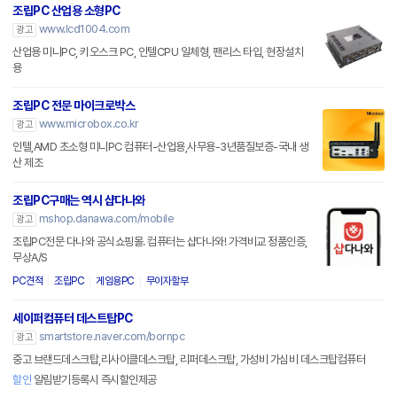
조립PC 산업용 소형PC
www.lcd1004.com
광고
산업용 미니PC, 키오스크 PC, 인텔CPU 일체형, 팬리스 타입, 현장설치
용
조립PC 전문 마이크로박스
www.microbox.co.kr
광고
인텔,AMD 초소형 미니PC 컴퓨터-산업용,사무용-3년품질보증-국내 생
산 제조
조립PC구매는 역시 샵다나와
mshop.danawa.com/mobile
광고
조립PC전문 다나와 공식쇼핑몰. 컴퓨터는 샵다나와! 가격비교 정품인증,
무상A/S
PC견적
조립PC
게임용PC
무이자할부
세이퍼컴퓨터 데스트탑PC
smartstore.naver.com/bornpc
광고
중고 브랜드데스크탑,리사이클데스크탑, 리퍼데스크탑, 가성비 가심비 데스크탑컴퓨터
할인
알림받기등록시 즉시할인제공