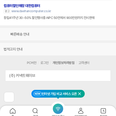
컴퓨터할인매장 대한컴퓨터
www.daehancomputer.co.kr
광고
창립41주년 30~50% 할인행사중 AIPC 50만에서 900만원까지 전시판매
빠른배송 안내
법적고지 안내
PC버전
로그인
개인정보처리방침
고객센터
(주) 커넥트웨이브
인터넷 가입 비교 서비스 오픈
NEW
닫기
이
전
페
이
지