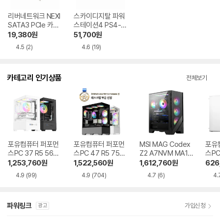
리버네트워크 NEXI
스카이디지탈 파워
SATA3 PCIe 카드
스테이션4 PS4-3
2+2포트 (NX-SAT
50T 86P ActiveP
19,380
원
51,700
원
A3EX)
FC V2.31
4.5
(2)
4.6
(19)
카테고리 인기상품
전체보기
포유컴퓨터 퍼포먼
포유컴퓨터 퍼포먼
MSI MAG Codex
포유
스PC 37 R5 5600
스PC 47 R5 7500
Z2 A7NVM MA10
스PC
RTX5060
F RTX5060Ti
R5-7500F RTX 5
1,253,760
원
1,522,560
원
1,612,760
원
626
060 Ti 게이밍
4.9
(99)
4.9
(704)
4.7
(6)
4.
파워링크
가입신청
광고