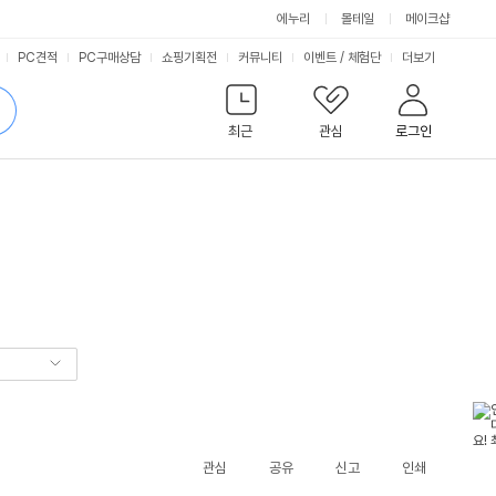
에누리
몰테일
메이크샵
서
PC견적
PC구매상담
쇼핑기획전
커뮤니티
이벤트
/
체험단
더보기
비
검
색
최근
관심
로그인
스
관심
공유
신고
인쇄