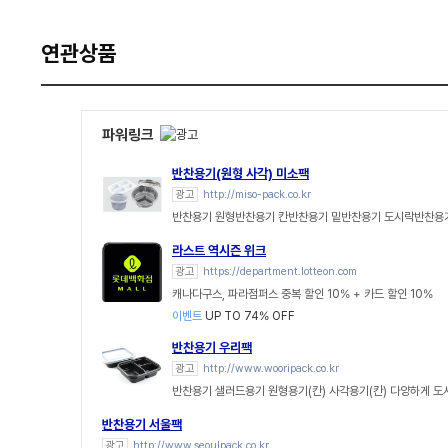
연관상품
파워링크
반찬용기(원형 사각) 미소팩
광고
http://miso-pack.co.kr
반찬용기 원형반찬용기 칸반찬용기 밑반찬용기 도시락반찬용기
라스트 역시즌 위크
광고
https://department.lotteon.com
캐나다구스, 파라점퍼스 중복 할인 10% + 카드 할인 10%
이벤트
UP TO 74% OFF
반찬용기 우리팩
광고
http://www.wooripack.co.kr
반찬용기 샐러드용기 원형용기(칸) 사각용기(칸) 다양하게 
반찬용기 서울팩
광고
http://www.seoulpack.co.kr