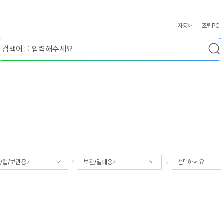
자동차
조립PC
/컵/보관용기
보관/밀폐용기
선택하세요