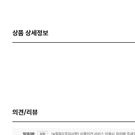
상품 상세정보
의견/리뷰
알림판
[※필독][주의사항] 상품의견 서비스 이용시 유의해 주세요
알림