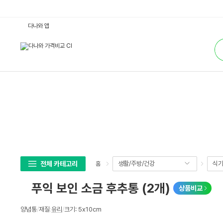
ㅤ
다나와 앱
푸
익
통
보
합
인
검
소
색
금
후
추
통
(2
개)
:
다
나
와
가
격
비
교
전체 카테고리
생활/주방/건강
식기
홈
ㅤ푸익 보인 소금 후추통 (2개)
상품비교
상
양념통
/
재질
:
유리
/
크기: 5x10cm
세
스