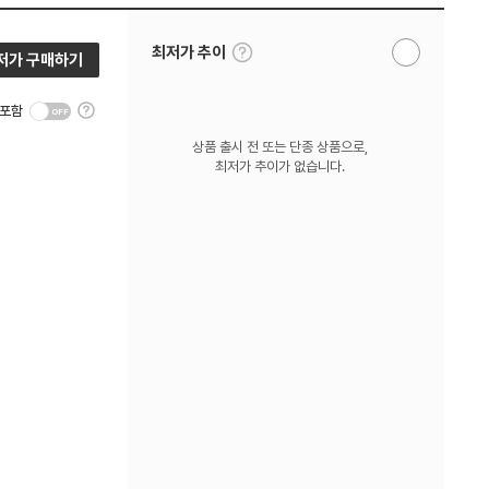
툴
최저가 추이
저가 구매하기
알
팁
림
보
받
기
툴
기
 포함
팁
보
상품 출시 전 또는 단종 상품으로,
기
최저가 추이가 없습니다.