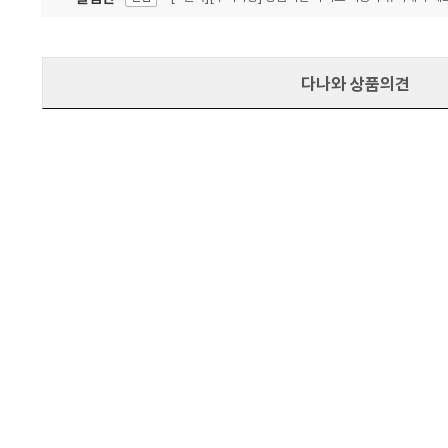
잦은 오류, PC속도 잡자! PC안정화 위해 이건 꼭!
알림
다나와 상품의견