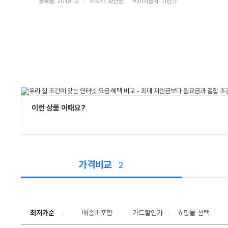
등록월: 2019.12.
제조사: 확인중
이미지출처: 11번가
이런 상품 어때요?
가격비교
2
가
격
비
교
최저가순
배송비포함
카드할인가
쇼핑몰 선택