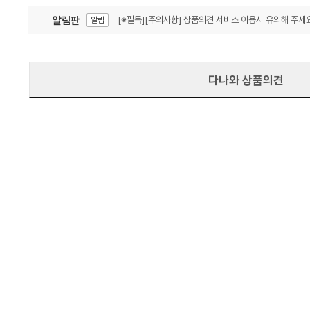
알림판
[※필독][주의사항] 상품의견 서비스 이용시 유의해 주세요
알림
잦은 오류, PC속도 잡자! PC안정화 위해 이건 꼭!
알림
다나와 상품의견