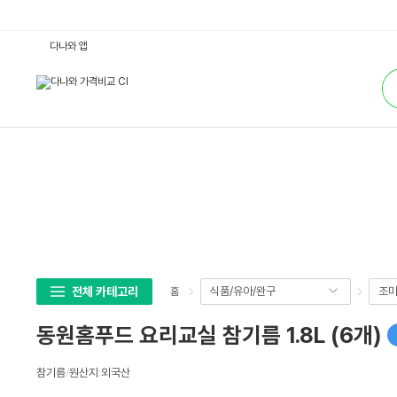
동
다나와 앱
원
홈
통
푸
합
드
검
요
색
리
교
실
참
기
름
1.
8
L
(6
개)
:
다
나
와
전체 카테고리
식품/유아/완구
조미
홈
가
격
비
동원홈푸드 요리교실 참기름 1.8L (6개)
교
상
참기름
/
원산지
:
외국산
세
스