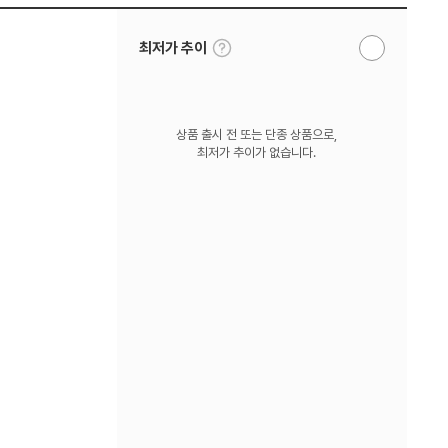
툴
최저가 추이
알
팁
림
보
받
기
기
상품 출시 전 또는 단종 상품으로,
최저가 추이가 없습니다.