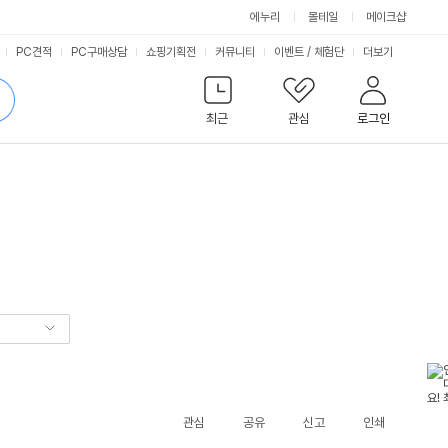
에누리
몰테일
메이크샵
서
PC견적
PC구매상담
쇼핑기획전
커뮤니티
이벤트
/
체험단
더보기
비
검
색
최근
관심
로그인
스
관심
공유
신고
인쇄