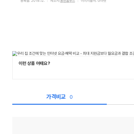
등록월: 2019.12.
제조사:
동원홈푸드
이미지출처: G마켓
이런 상품 어때요?
가격비교
0
가
격
비
교