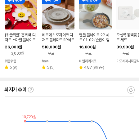
구매 40+
구매 10+
구매 170+
[위글위글] 홈 카페 디
에르메스 모자이크 디
핸들 플레이트 2P 세
오설록 동백꽃 
저트 스마일 플레이트
저트 플레이트 2P세트
트 01-02 (손잡이 앞
트 세트
2P 세트 - Smile We
그릇세트 앞접시 머그
접시)
26,000
518,000
16,800
39,900
원
원
원
원
Love
컵
3,000원
무료
무료
무료
위글위글
haw
데일리라이크
아모레퍼시픽공
네이버
페이
리
리
리
5
(
9
)
5
(
5
)
4.87
(
999+
)
별
별
별
뷰
뷰
뷰
점
점
점
수
수
수
최저가 추이
최
알
저
림
가
받
추
는
이
중
란?