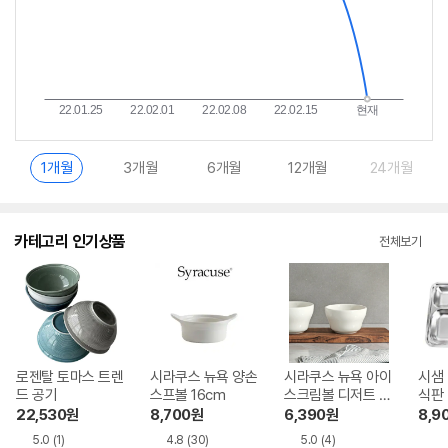
1개월
3개월
6개월
12개월
24개월
카테고리 인기상품
전체보기
로젠탈 토마스 트렌
시라쿠스 뉴욕 양손
시라쿠스 뉴욕 아이
시샘 
드 공기
스프볼 16cm
스크림볼 디저트 미
식판
니 볼 9.5cm
22,530
원
8,700
원
6,390
원
8,9
5.0
(1)
4.8
(30)
5.0
(4)