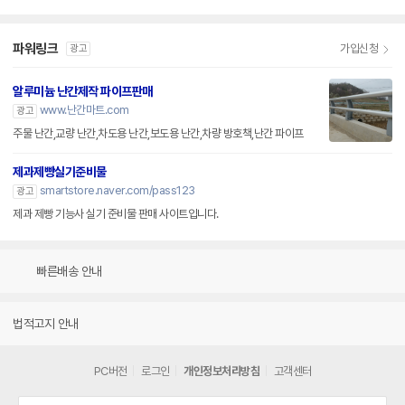
파워링크
가입신청
광고
알루미늄 난간제작 파이프판매
www.난간마트.com
광고
주물 난간,교량 난간,차도용 난간,보도용 난간,차량 방호책,난간 파이프
제과제빵실기준비물
smartstore.naver.com/pass123
광고
제과 제빵 기능사 실기 준비물 판매 사이트입니다.
빠른배송 안내
법적고지 안내
PC버전
로그인
개인정보처리방침
고객센터