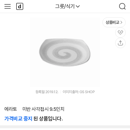
본문 바로가기
다
다나와
그릇/식기
사
검
나
이
색
와
드
메
메
상품비교
인
뉴
관
심
공
유
등록월 2019.12.
이미지출처: GS SHOP
에라토 ㅤ미반 사각접시 9.5인치
가격비교 중지
된 상품입니다.