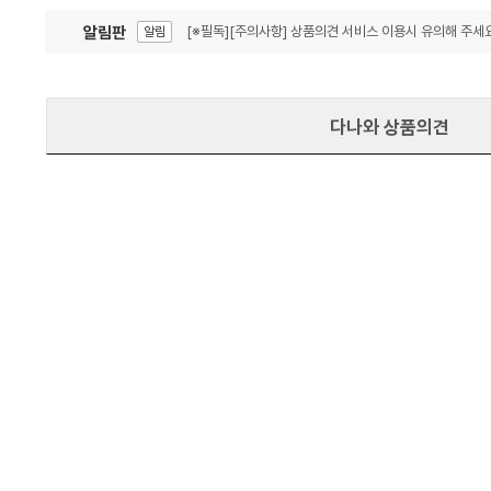
알림판
[※필독][주의사항] 상품의견 서비스 이용시 유의해 주세요
알림
잦은 오류, PC속도 잡자! PC안정화 위해 이건 꼭!
알림
다나와 상품의견