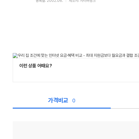
등록월: 2002.06.
제조사: 사이버뱅크
이런 상품 어때요?
가격비교
0
가
격
비
교