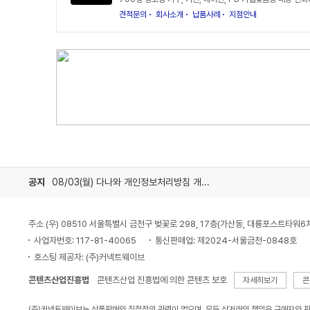
견적문의
회사소개
납품사례
지점안내
공지
08/03(월) 다나와 개인정보처리방침 개정 안내
주소 (우) 08510 서울특별시 금천구 벚꽃로 298, 17층(가산동, 대륭포스트타워6
사업자번호: 117-81-40065
통신판매업: 제2024-서울금천-0848호
호스팅 제공자: (주)커넥트웨이브
콘텐츠산업진흥법
콘텐츠산업 진흥법에 의한 콘텐츠 보호
자세히보기
콘
(주)커넥트웨이브는 상품판매와 직접적인 관련이 없으며, 모든 상거래의 책임은 구매자와 