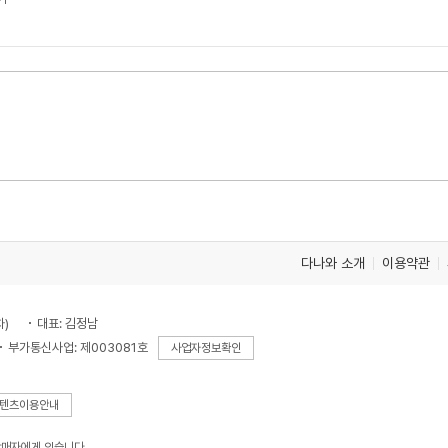
다나와 소개
이용약관
차)
대표: 김정남
부가통신사업: 제003081호
사업자정보확인
텐츠이용안내
판매자에게 있습니다.