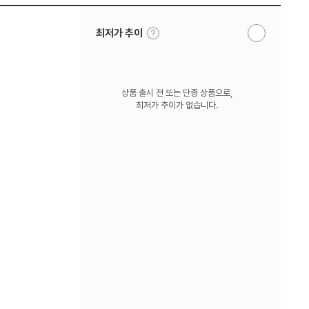
툴
최저가 추이
알
팁
림
보
받
기
기
상품 출시 전 또는 단종 상품으로,
최저가 추이가 없습니다.