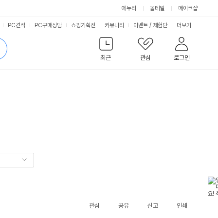
에누리
몰테일
메이크샵
서
PC견적
PC구매상담
쇼핑기획전
커뮤니티
이벤트
/
체험단
더보기
비
검
색
최근
관심
로그인
스
관심
공유
신고
인쇄