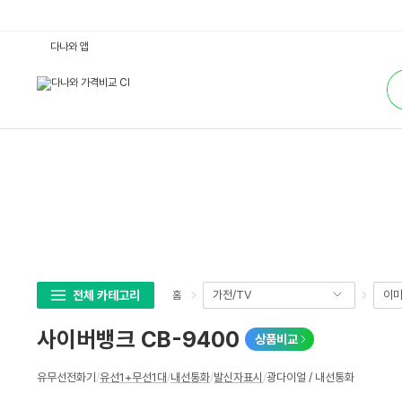
사
다나와 앱
이
버
통
뱅
합
크
검
C
색
B
-
9
4
0
0
:
다
나
와
가
격
비
교
전체 카테고리
가전/TV
이미
홈
사이버뱅크 CB-9400
상품비교
상
유무선전화기
/
유선1+무선1대
/
내선통화
/
발신자표시
/
광다이얼 / 내선통화
세
스