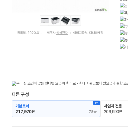
등록월: 2020.01.
제조사:
삼성전자
이미지출처: 다나와제작
다른 구성
1위
기본토너
사업자 전용
217,970
78몰
206,990
원
원