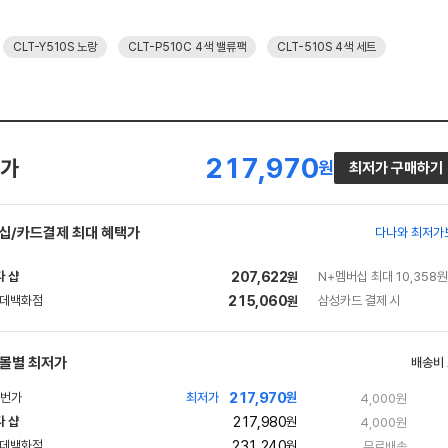
CLT-Y510S 노랑
CLT-P510C 4색 밸류팩
CLT-510S 4색 세트
217,970
가
원
최저가 구매하기
십/카드결제 최대 혜택가
다나와 최저가
다 샵
207,622
N+멤버십 최대 10,358원
원
네
215,060
삼성카드 결제 시
원
이
버
페
몰별 최저가
배송비
이
217,970
빠
최저가
원
4,000원
른
217,980
다 샵
원
4,000원
배
네
송
231,240
원
무료배송