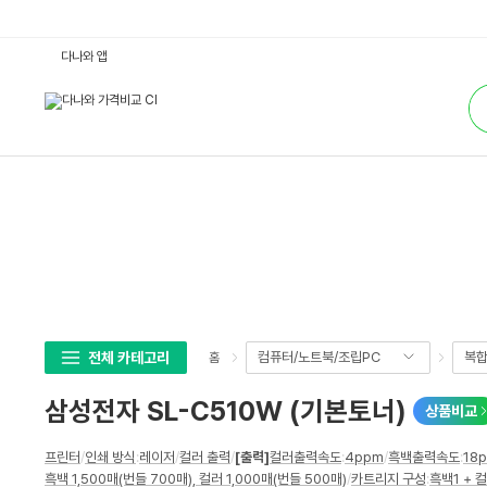
삼
다나와 앱
성
전
통
자
합
S
검
L
색
-
C
5
1
0
W
(기
본
토
너)
:
다
나
와
가
전체 카테고리
컴퓨터/노트북/조립PC
복합
홈
격
비
교
삼성전자 SL-C510W (기본토너)
상품비교
상
프린터
/
인쇄 방식
:
레이저
/
컬러 출력
/
[출력]
컬러출력속도
:
4ppm
/
흑백출력속도
:
18
세
흑백 1,500매(번들 700매), 컬러 1,000매(번들 500매)
/
카트리지 구성
:
흑백1 + 
스