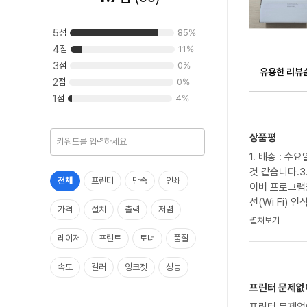
5
점
85
%
4
점
11
%
3
점
0
%
유용한 리뷰
2
점
0
%
1
점
4
%
상품평
1. 배송 : 
것 같습니다.3
전체
프린터
만족
인쇄
이버 프로그램
선(Wi Fi)
가격
설치
출력
저렴
펼쳐보기
레이저
프린트
토너
품질
속도
컬러
잉크젯
성능
프린터 문제없
연결