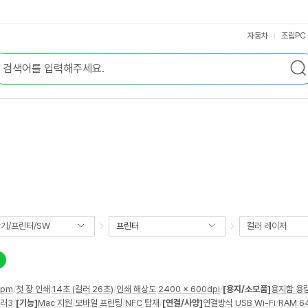
자동차
조립PC
기/프린터/SW
프린터
컬러 레이저
ppm
/
첫 장 인쇄
:
14초 (컬러 26초)
/
인쇄 해상도
:
2400 x 600dpi
/
[용지/소모품]
용지함 용
컬러3
/
[기능]
Mac 지원
/
모바일 프린팅
/
NFC 탑재
/
[연결/사양]
연결방식
:
USB
,
Wi-Fi
/
RAM
:
6