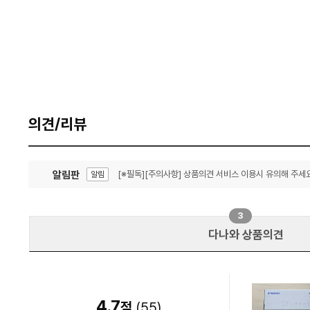
의견/리뷰
알림판
[※필독][주의사항] 상품의견 서비스 이용시 유의해 주세요
알림
잦은 오류, PC속도 잡자! PC안정화 위해 이건 꼭!
알림
3
다나와 상품의견
4.7
점
(
55
)