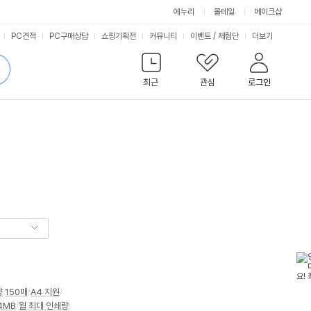
에누리
몰테일
메이크샵
서
PC견적
PC구매상담
쇼핑기획전
커뮤니티
이벤트
/
체험단
더보기
비
검
색
최근
관심
로그인
스
량
:
150매
/
A4 지원
/
4MB
/
월 최대 인쇄량
: