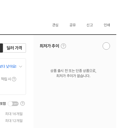
관심
공유
신고
인쇄
툴
최저가 추이
딜러 가격
알
팁
림
보
받
기
기
보다 낮아요!
상품 출시 전 또는 단종 상품으로,
최저가 추이가 없습니다.
툴팁보기
 적립 시
툴
 포함
팁
보
최대 16개월
기
최대 12개월