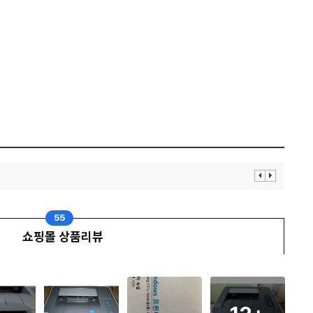
이
다
전
음
보
보
기
기
55
쇼핑몰 상품리뷰