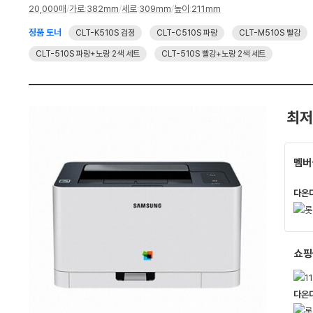
20,000매
/
가로
:
382mm
/
세로
:
309mm
/
높이
:
211mm
펙
정품 토너
CLT-K510S 검정
CLT-C510S 파랑
CLT-M510S 빨강
CLT-510S 파랑+노랑 2색 세트
CLT-510S 빨강+노랑 2색 세트
최저
멤버
다온
쇼핑
다온