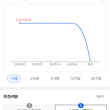
최
알
저
림
가
받
추
는
이
중
란?
1개월
3개월
6개월
12개월
24개월
의견/리뷰
더보기
2
2