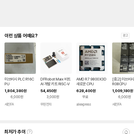
이런 상품 어때요?
광고
미쓰비시 PLC R16C
DFRobot Maix 비트
AMD R7 9800X3D
[중고] 미쓰비시
PU
AI 개발 키트 RISC-V
새로운 CPU
R08CPU
K210 IoT (KIT0155)
1,804,380
54,450
628,400
1,009,180
원
원
원
원
6,000원
3,000원
무료
6,000원
세진FA
무원전자
aliexpress
세진FA
최저가 추이