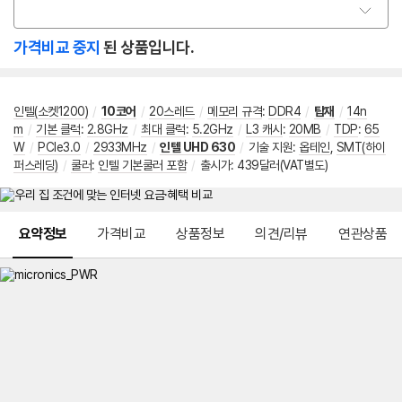
옵
션
가격비교 중지
된 상품입니다.
선
택
인텔(소켓1200)
/
10코어
/
20스레드
/
메모리 규격
:
DDR4
/
탑재
/
14n
m
/
기본 클럭
:
2.8GHz
/
최대 클럭
:
5.2GHz
/
L3 캐시
:
20MB
/
TDP
:
65
W
/
PCIe3.0
/
2933MHz
/
인텔 UHD 630
/
기술 지원
:
옵테인
,
SMT(하이
퍼스레딩)
/
쿨러
:
인텔 기본쿨러 포함
/
출시가: 439달러(VAT별도)
메뉴 네비게이션
요약정보
가격비교
상품정보
의견/리뷰
연관상품