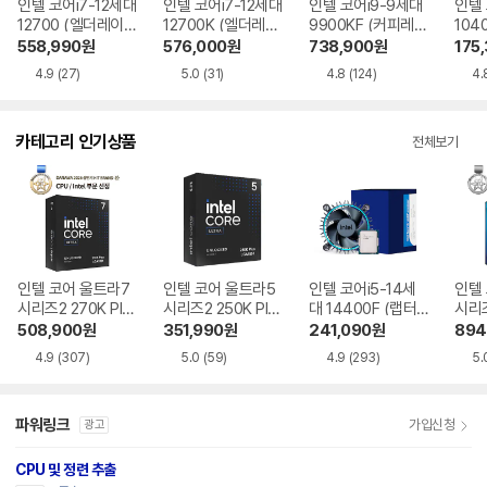
인텔 코어i7-12세대
인텔 코어i7-12세대
인텔 코어i9-9세대
인텔 
12700 (엘더레이
12700K (엘더레이
9900KF (커피레이
104
크) 정품
크) 정품
크-R) 정품
크S)
558,990
원
576,000
원
738,900
원
175
4.9
(27)
5.0
(31)
4.8
(124)
4.
카테고리 인기상품
전체보기
인텔 코어 울트라7
인텔 코어 울트라5
인텔 코어i5-14세
인텔
시리즈2 270K Plu
시리즈2 250K Plu
대 14400F (랩터
시리즈
s (애로우레이크 리
s (애로우레이크 리
레이크 리프레시)
로우
508,900
원
351,990
원
241,090
원
894
프레시)
프레시)
4.9
(307)
5.0
(59)
4.9
(293)
5.
파워링크
가입신청
광고
CPU 및 정련 추출