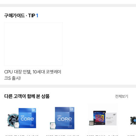
개
구매가이드 · TIP
1
의
콘
텐
츠
가
있
습
니
다.
CPU 대장 인텔, 10세대 코멧레이
크S 출시!
다른 고객이 함께 본 상품
전체보기