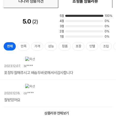
다나와 상품의견
쇼핑몰 상품리뷰
5점
100%
5.0
2
4점
0%
3점
0%
2점
0%
1점
0%
전체
만족
가격
성능
정품
포장
인텔
조립
2023.12.07.
bl****
포장두잘해주시고 배송두바로해셔서감사합니다
2020.12.16.
co****
잘받았어요
상품리뷰 전체보기