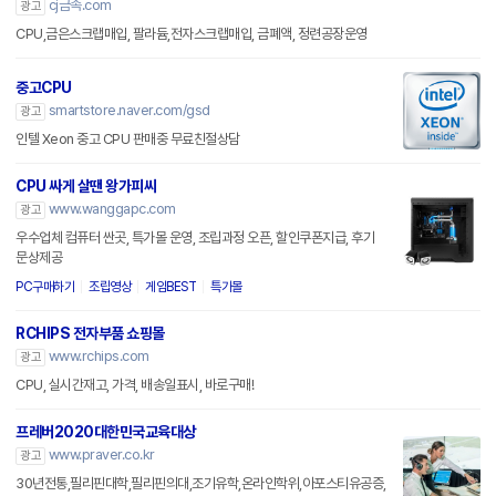
cj금속.com
광고
CPU,금은스크랩매입, 팔라듐,전자스크랩매입, 금폐액, 정련공장운영
중고CPU
smartstore.naver.com/gsd
광고
인텔 Xeon 중고 CPU 판매중 무료친절상담
CPU 싸게 살땐 왕가피씨
www.wanggapc.com
광고
우수업체 컴퓨터 싼곳, 특가몰 운영, 조립과정 오픈, 할인쿠폰지급, 후기
문상제공
PC구매하기
조립영상
게임BEST
특가몰
RCHIPS 전자부품 쇼핑몰
www.rchips.com
광고
CPU, 실시간재고, 가격, 배송일표시, 바로구매!
프레버2020대한민국교육대상
www.praver.co.kr
광고
30년전통,필리핀대학,필리핀의대,조기유학,온라인학위,아포스티유공증,