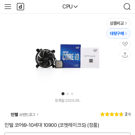
본문 바로가기
다
다나와
CPU
사
검
나
이
색
와
드
메
메
상품비교
인
뉴
대량구매
관
심
공
유
1
2
3
등록월 2020.05.
리
2
인텔
개
브랜드로그
별
4.
뷰
점
8
인텔 코어i9-10세대 10900 (코멧레이크S) (정품)