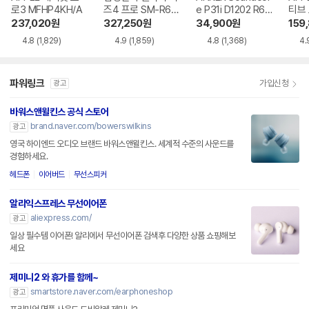
로3 MFHP4KH/A
즈4 프로 SM-R64
e P31i D1202 R60
티브
0
i NC
MXP
237,020
원
327,250
원
34,900
원
159
4.8
(1,829)
4.9
(1,859)
4.8
(1,368)
4.
파워링크
가입신청
광고
바워스앤윌킨스 공식 스토어
brand.naver.com/bowerswilkins
광고
영국 하이엔드 오디오 브랜드 바워스앤윌킨스. 세계적 수준의 사운드를
경험하세요.
헤드폰
이어버드
무선스피커
알리익스프레스 무선이어폰
aliexpress.com/
광고
일상 필수템 이어폰! 알리에서 무선이어폰 검색후 다양한 상품 쇼핑해보
세요
제미니2 와 휴가를 함께~
smartstore.naver.com/earphoneshop
광고