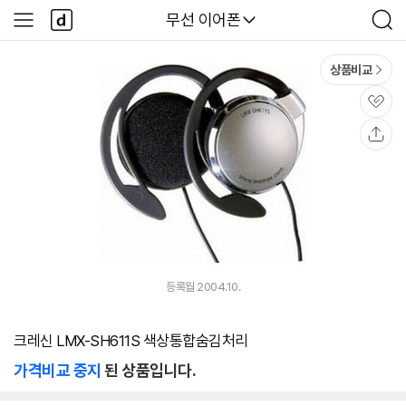
본문 바로가기
다
다나와
무선 이어폰
사
검
나
이
색
와
드
메
메
상품비교
인
뉴
관
심
공
유
등록월 2004.10.
크레신 LMX-SH611S 색상통합숨김처리
가격비교 중지
된 상품입니다.