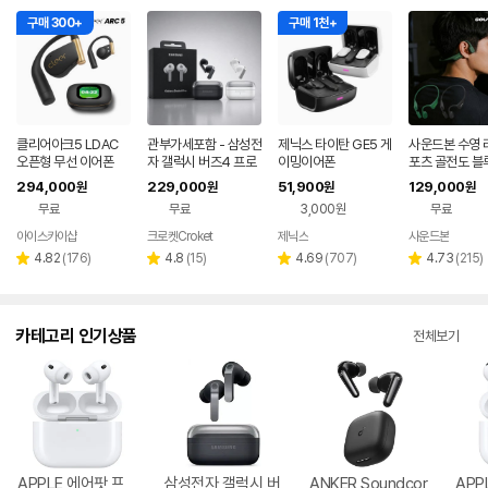
구매 300+
구매 1천+
클리어아크5 LDAC
관부가세포함 - 삼성전
제닉스 타이탄 GE5 게
사운드본 수영 
오픈형 무선 이어폰
자 갤럭시 버즈4 프로
이밍이어폰
포츠 골전도 블
R640 노이즈캔슬링
오픈형 무선 이
294,000
229,000
51,900
129,000
원
원
원
원
ANC 블루투스 무선
S01 런소닉
무료
무료
3,000원
무료
이어폰 관세포함
아이스카이샵
크로켓Croket
제닉스
사운드본
네이버
네이
네이버
페이
버페
페이
리
리
리
리
4.82
(
176
)
4.8
(
15
)
4.69
(
707
)
4.73
(
215
)
별
별
별
별
이
뷰
뷰
뷰
뷰
점
점
점
점
수
수
수
수
카테고리 인기상품
전체보기
APPLE 에어팟 프
삼성전자 갤럭시 버
ANKER Soundcor
APP