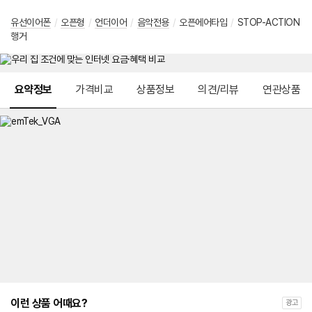
유선이어폰
/
오픈형
/
언더이어
/
음악전용
/
오픈에어타입
/
STOP-ACTION
행거
메뉴 네비게이션
요약정보
가격비교
상품정보
의견/리뷰
연관상품
이런 상품 어때요?
광고