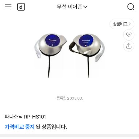
본문 바로가기
다
다나와
무선 이어폰
사
검
나
이
색
와
드
메
메
상품비교
인
뉴
관
심
공
유
등록월 2003.03.
파나소닉 RP-HS101
가격비교 중지
된 상품입니다.