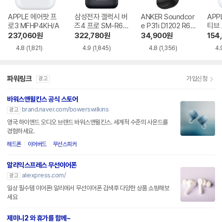
APPLE 에어팟 프
삼성전자 갤럭시 버
ANKER Soundcor
APP
로3 MFHP4KH/A
즈4 프로 SM-R64
e P31i D1202 R60
티브
0
i NC
MXP
237,060
원
322,780
원
34,900
원
154
4.8
(1,821)
4.9
(1,845)
4.8
(1,356)
4.
파워링크
가입신청
광고
바워스앤윌킨스 공식 스토어
brand.naver.com/bowerswilkins
광고
영국 하이엔드 오디오 브랜드 바워스앤윌킨스. 세계적 수준의 사운드를
경험하세요.
헤드폰
이어버드
무선스피커
알리익스프레스 무선이어폰
aliexpress.com/
광고
일상 필수템 이어폰! 알리에서 무선이어폰 검색후 다양한 상품 쇼핑해보
세요
제미니2 와 휴가를 함께~