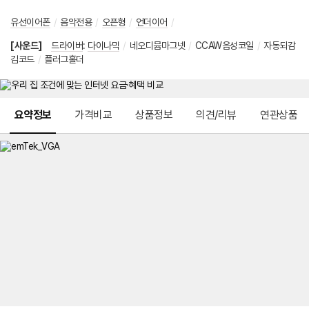
유선이어폰
/
음악전용
/
오픈형
/
언더이어
/
[사운드]
드라이버
:
다이나믹
/
네오디뮴마그넷
/
CCAW음성코일
/
자동되감
김코드
/
플러그홀더
메뉴 네비게이션
요약정보
가격비교
상품정보
의견/리뷰
연관상품