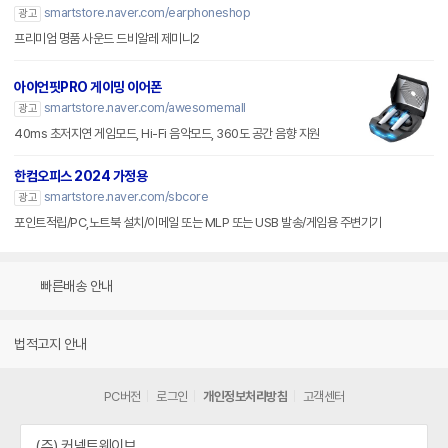
smartstore.naver.com/earphoneshop
광고
프리미엄 명품 사운드 드비알레 제미니2
아이언핏PRO 게이밍 이어폰
smartstore.naver.com/awesomemall
광고
40ms 초저지연 게임모드, Hi-Fi 음악모드, 360도 공간 음향 지원
한컴오피스 2024 가정용
smartstore.naver.com/sbcore
광고
포인트적립/PC,노트북 설치/이메일 또는 MLP 또는 USB 발송/게임용 주변기기
빠른배송 안내
법적고지 안내
PC버전
로그인
개인정보처리방침
고객센터
(주) 커넥트웨이브