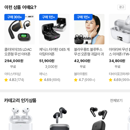
이런 상품 어때요?
광고
구매 300+
구매 1천+
구매 1천+
클리어아크5 LDAC
제닉스 타이탄 GE5 게
블라우풍트 블루투스
아이리버 무선 
오픈형 무선 이어폰
이밍이어폰
무선 오픈형 귀걸이 귀
스 이어폰 ITW-
찌형 이어폰 귀걸이형
픈형 러닝 자전
294,000
51,900
42,900
34,800
원
원
원
원
이어클립 러닝 귀찌이
용 초경량 이어
무료
3,000원
무료
무료
어폰
어폰 화이트
아이스카이샵
제닉스
블라우풍트
티바이포코퍼레
네이버
네이버
네이버
페이
페이
페이
리
리
리
리
4.82
(
174
)
4.69
(
696
)
4.7
(
999+
)
4.69
(
999
별
별
별
별
뷰
뷰
뷰
뷰
점
점
점
점
수
수
수
수
카테고리 인기상품
전체보기