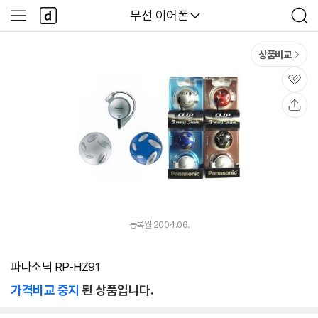
본문 바로가기
다
다나와
무선 이어폰
사
검
나
이
색
와
드
메
메
상품비교
인
뉴
관
심
공
유
등록월 2004.06.
파나소닉 RP-HZ91
가격비교 중지
된 상품입니다.