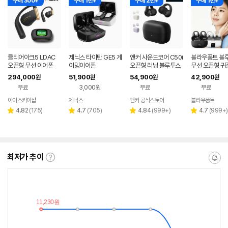
구매 300+
구매 1천+
구매 2천+
구매 1천+
클리어아크5 LDAC
제닉스 타이탄 GE5 게
앤커 사운드코어 C50i
블라우풍트 블
오픈형 무선 이어폰
이밍이어폰
오픈형 러닝 블루투스
무선 오픈형 귀
이어폰 D1101
찌형 이어폰 귀
294,000
51,900
54,900
42,900
원
원
원
원
이어클립 러닝 
무료
3,000원
무료
무료
어폰
아이스카이샵
제닉스
앤커 공식스토어
블라우풍트
네이버
네이버
네
페이
페이
페
리
리
리
리
4.82
(
175
)
4.7
(
705
)
4.84
(
999+
)
4.7
(
999+
)
별
별
별
별
뷰
뷰
뷰
뷰
점
점
점
점
수
수
수
수
최저가 추이
최
알
저
림
가
받
추
는
이
중
란?