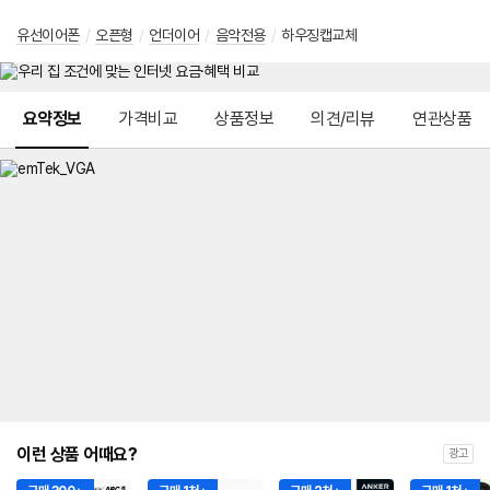
유선이어폰
/
오픈형
/
언더이어
/
음악전용
/
하우징캡교체
메뉴 네비게이션
요약정보
가격비교
상품정보
의견/리뷰
연관상품
이런 상품 어때요?
광고