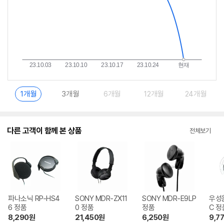
1개월
3개월
6개월
12개월
24개월
다른 고객이 함께 본 상품
전체보기
파나소닉 RP-HS4
SONY MDR-ZX11
SONY MDR-E9LP
우성음
6 정품
0 정품
정품
C 정
8,290
원
21,450
원
6,250
원
9,7