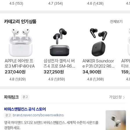
4.5
(153)
4.7
(354)
4.6
(1,428)
4.
카테고리 인기상품
전체보기
APPLE 에어팟 프
삼성전자 갤럭시 버
ANKER Soundcor
APP
로3 MFHP4KH/A
즈4 프로 SM-R64
e P31i D1202 R60
티브
0
i NC
MXP
237,040
원
327,250
원
34,900
원
159
4.8
(1,829)
4.9
(1,859)
4.8
(1,368)
4.
파워링크
가입신청
광고
바워스앤윌킨스 공식 스토어
brand.naver.com/bowerswilkins
광고
영국 하이엔드 오디오 브랜드 바워스앤윌킨스. 세계적 수준의 사운드를
경험하세요.