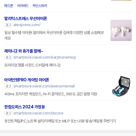
헤드폰
이어버드
무선스피커
알리익스프레스 무선이어폰
aliexpress.com/
광고
일상 필수템 이어폰! 알리에서 무선이어폰 검색후 다양한 상품 쇼핑해보
세요
제미니2 와 휴가를 함께~
smartstore.naver.com/earphoneshop
광고
프리미엄 명품 사운드 드비알레 제미니2
아이언핏PRO 게이밍 이어폰
smartstore.naver.com/awesomemall
광고
40ms 초저지연 게임모드, Hi-Fi 음악모드, 360도 공간 음향 지원
한컴오피스 2024 가정용
smartstore.naver.com/sbcore
광고
포인트적립/PC,노트북 설치/이메일 또는 MLP 또는 USB 발송/게임용 주변기기