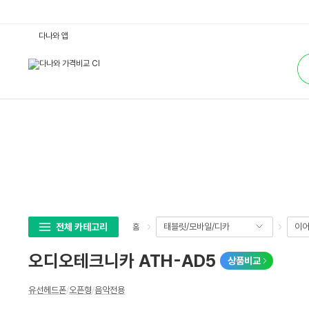
오
다나와 앱
디
오
통
테
합
크
검
니
색
카
A
T
H
-
A
D
5
:
다
나
와
가
격
비
전체 카테고리
태블릿/모바일/디카
이어
홈
교
오디오테크니카 ATH-AD5
상품비교
상
유선헤드폰
/
오픈형
/
음악전용
세
스