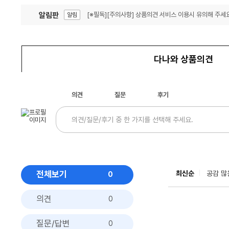
알림판
[※필독][주의사항] 상품의견 서비스 이용시 유의해 주세요
알림
잦은 오류, PC속도 잡자! PC안정화 위해 이건 꼭!
알림
다나와 상품의견
의견
질문
후기
전체보기
최신순
공감 많
0
의견
0
질문/답변
0