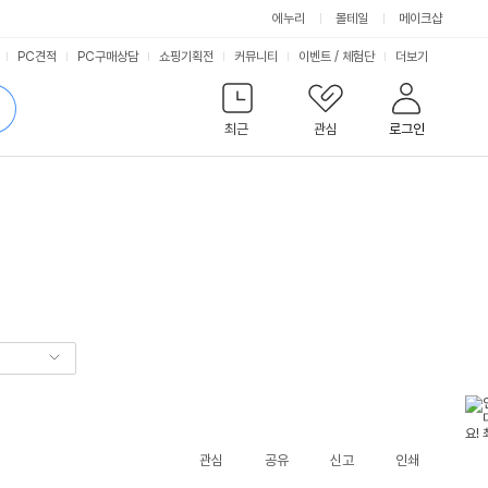
에누리
몰테일
메이크샵
서
PC견적
PC구매상담
쇼핑기획전
커뮤니티
이벤트
/
체험단
더보기
비
검
색
최근
관심
로그인
스
관심
공유
신고
인쇄