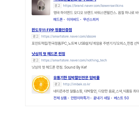
광고
https://brand.naver.com/bowerswilkins
영국 하이엔드 오디오 브랜드 바워스앤윌킨스. 음질 하나로 바
헤드폰
이어버드
무선스피커
윈도우11 FPP 정품인증점
광고
https://smartstore.naver.com/sbcore
포인트적립/한국정품/PC,노트북 USB설치/게임용 주변기기/오피스,한컴 선
낫싱의 첫 헤드폰 런칭
광고
https://smartstore.naver.com/nothing_tech
낫싱의 첫 헤드폰 런칭. Sound By Kef
유통기한 임박할인전문 임박몰
광고
http://imbak.co.kr
네티즌추천 알뜰쇼핑, 대박할인, 다양한 음료,스낵,식품등 최대
전체 상품
만원이하특가
끝내기 세일
베스트 50