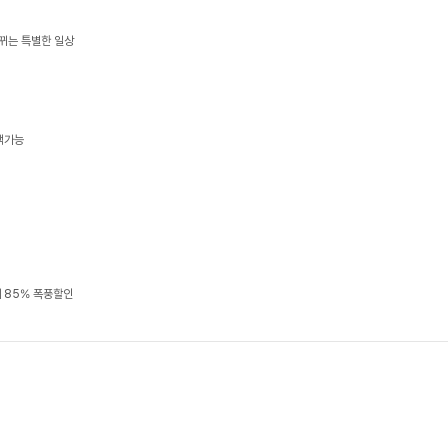
뀌는 특별한 일상
택가능
 85% 폭풍할인