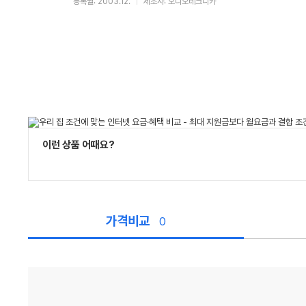
등록월: 2003.12.
제조사: 오디오테크니카
이런 상품 어때요?
가격비교
0
가
격
비
교