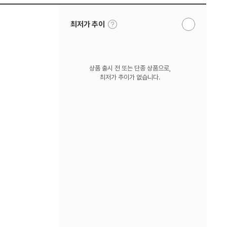
툴
최저가 추이
알
팁
림
보
받
기
기
상품 출시 전 또는 단종 상품으로,
최저가 추이가 없습니다.