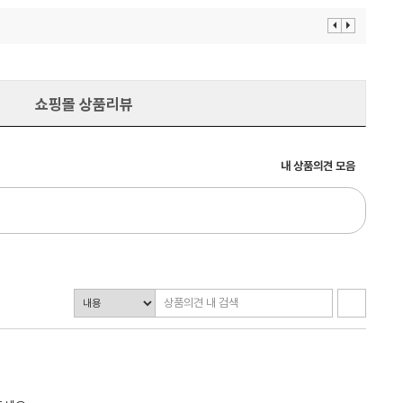
이
다
전
음
보
보
기
기
쇼핑몰 상품리뷰
내 상품의견 모음