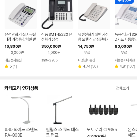
구매 50+
유선 전화기 집 사무실
신품 SMT-I5220 IP
유선전화기 일반 가정
녹음전화기 32G
매장 가정용 강력벨 발
전화기 삼성
용 모텔 식당 집전화기
D카드 자동응답
신자표시전화기 큰 벨
깔끔한 전화 매장
자표시 자동녹
16,800
350,000
14,750
80,000
원
원
원
원
소리
3,000원
4,000원
무료
무료
대명전자통신
smt-i2205
대명전자통신
세종컴퍼니마켓
리
리
리
5
(
4
)
4.74
(
50
)
4.81
(
107
)
별
별
별
뷰
뷰
뷰
점
점
점
수
수
수
카테고리 인기상품
전체보기
파파 와이드 스탠드
필립스 스워드 데스
모토로라 GP655
몬스
PA-800B
크 램프
헤드 
47,000
원