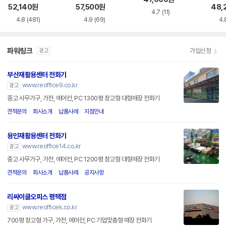
드 스
52,140
원
57,500
원
48,
4.7
(11)
4.8
(481)
4.9
(69)
4.
파워링크
가입신청
광고
부산재활용센터 전화기
www.reoffice9.co.kr
광고
중고 사무가구, 가전, 에어컨, PC 1300평 창고형 대형매장 전화기
견적문의
회사소개
납품사례
지점안내
용인재활용센터 전화기
www.reoffice14.co.kr
광고
중고 사무가구, 가전, 에어컨, PC 1200평 창고형 대형매장 전화기
견적문의
회사소개
납품사례
공지사항
리싸이클오피스 평택점
www.reofficek.co.kr
광고
700평 창고형 가구, 가전, 에어컨, PC 기업맞춤형 매장 전화기