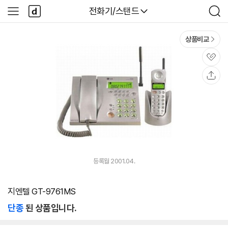
본문 바로가기
다
다나와
전화기/스탠드
사
검
나
이
색
와
드
메
메
상품비교
인
뉴
관
심
공
유
등록월 2001.04.
지엔텔 GT-9761MS
단종
된 상품입니다.