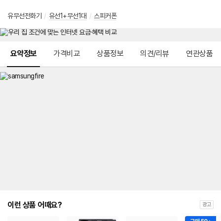
유무선전화기
/
유선1+무선1대
/
스피커폰
메뉴 네비게이션
요약정보
가격비교
상품정보
의견/리뷰
연관상품
이런 상품 어때요?
광고