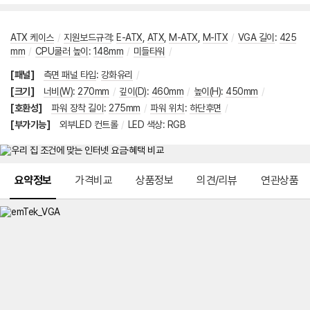
ATX 케이스
/
지원보드규격
:
E-ATX
,
ATX
,
M-ATX
,
M-ITX
/
VGA 길이
:
425
mm
/
CPU쿨러 높이
:
148mm
/
미들타워
/
[패널]
측면 패널 타입
:
강화유리
/
[크기]
너비(W)
:
270mm
/
깊이(D)
:
460mm
/
높이(H)
:
450mm
/
[호환성]
파워 장착 길이
:
275mm
/
파워 위치
:
하단후면
/
[부가기능]
외부LED 컨트롤
/
LED 색상
:
RGB
메뉴 네비게이션
요약정보
가격비교
상품정보
의견/리뷰
연관상품