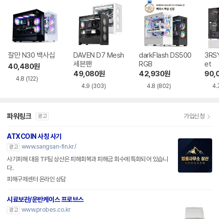
잘만 N30 백사십
DAVEN D7 Mesh
darkFlash DS500
3RSY
세븐팬
RGB
et
40,480
원
49,080
원
42,930
원
90,
4.8
(122)
4.9
(303)
4.8
(802)
4.
파워링크
가입신청
광고
ATXCOIN 사칭 사기
www.sangsan-fin.kr/
광고
사기피해 대응 TF팀 상산은 피해회복과 피해금 회수에 특화되어 있습니
다.
피해구제센터 온라인 상담
시료보관/운반케이스 프로브스
www.probes.co.kr
광고