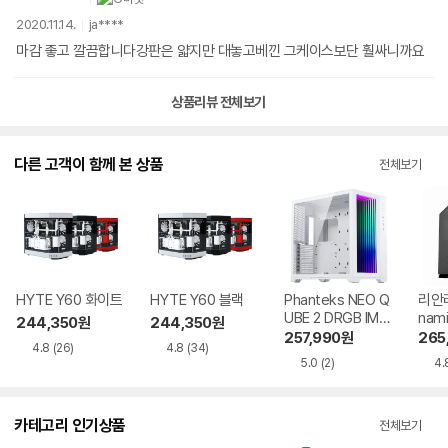
2020.11.14.
ja****
마감 좋고 깔끔합니다강판은 얇지만 대놓고베낀 그케이스보단 훨싸니까요
상품리뷰 전체보기
다른 고객이 함께 본 상품
전체보기
HYTE Y60 화이트
HYTE Y60 블랙
Phanteks NEO Q
리안리
UBE 2 DRGB IM
nam
244,350
원
244,350
원
화이트
257,990
원
265
4.8
(26)
4.8
(34)
5.0
(2)
4.
카테고리 인기상품
전체보기