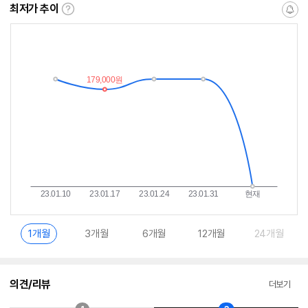
최저가 추이
최
알
저
림
가
받
추
는
이
중
란?
1개월
3개월
6개월
12개월
24개월
의견/리뷰
더보기