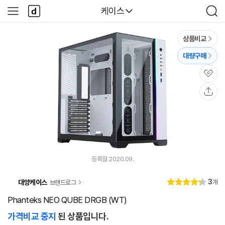
본문 바로가기
다
다나와
케이스
사
검
나
이
색
와
드
메
메
상품비교
인
뉴
대량구매
관
심
공
유
등록월 2020.09.
리
3
대양케이스
개
브랜드로그
별
4.
뷰
점
3
Phanteks NEO QUBE DRGB (WT)
가격비교 중지
된 상품입니다.