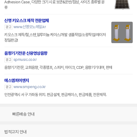
Adhesion Case, 다양한 크기 시료 보관&운반/점성, 사이즈 종류별 분
류
신명 키오스크 제작 전문업체
www.신명모노레일.kr
광고
키오스크 제작/철,스텐,알루미늄 케이스/개발 샘플작업/소량작업/레이저
정밀판금!
음향기기전문 신용영상음향
spmusic.co.kr
광고
음향기기전문, 교회음향, 각종앰프, 스피커, 마이크, CDP, 음향기기대여, 판매
에스엠피이엔지
www.smpeng.co.kr
광고
인천광역시 서구 가좌동 위치. 판금설계, 판금케이스, 판금제품, 전문제작.
빠른배송 안내
법적고지 안내