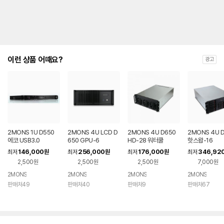
이런 상품 어때요?
광고
2MONS 1U D550
2MONS 4U LCD D
2MONS 4U D650
2MONS 4U 
에코 USB3.0
650 GPU-6
HD-28 워터쿨
핫스왑-16
146,000
256,000
176,000
346,92
최저
원
최저
원
최저
원
최저
2,500원
2,500원
2,500원
7,000원
2MONS
2MONS
2MONS
2MONS
판매처49
판매처40
판매처9
판매처67