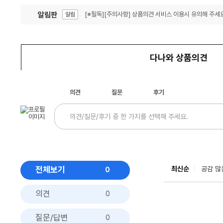
알림판
[※필독][주의사항] 상품의견 서비스 이용시 유의해 주세요
알림
잦은 오류, PC속도 잡자! PC안정화 위해 이건 꼭!
알림
다나와 상품의견
의견
질문
후기
전체보기
최신순
공감 많
0
의견
0
질문/답변
0