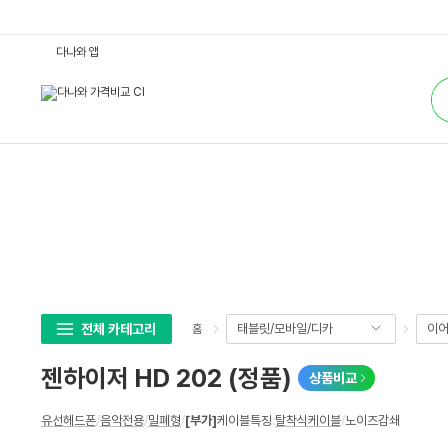
젠
다나와 앱
하
이
통
저
합
H
검
D
색
2
0
2
(정
품)
:
다
나
와
가
격
비
교
전체 카테고리
태블릿/모바일/디카
이어
홈
젠하이저 HD 202 (정품)
상품비교
상
유선헤드폰
/
음악전용
/
밀폐형
/
[부가]
케이블특징
:
탈착식케이블
/
노이즈감쇄
세
스