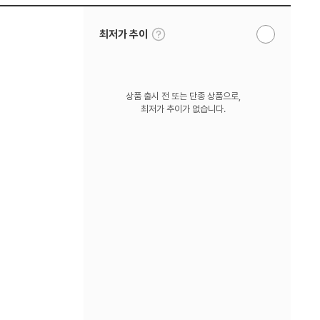
툴
최저가 추이
알
팁
림
보
받
기
기
상품 출시 전 또는 단종 상품으로,
최저가 추이가 없습니다.