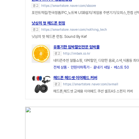
광고
https://smartstore.naver.com/sbcore
포인트적립/한국정품/PC,노트북 USB설치/게임용 주변기기/오피스,한컴 선
낫싱의 첫 헤드폰 런칭
광고
https://smartstore.naver.com/nothing_tech
낫싱의 첫 헤드폰 런칭. Sound By Kef
유통기한 임박할인전문 임박몰
광고
http://imbak.co.kr
네티즌추천 알뜰쇼핑, 대박할인, 다양한 음료,스낵,식품등 최대
전체 상품
만원이하특가
끝내기 세일
베스트 50
헤드폰 헤드셋 이어패드 커버
광고
https://smartstore.naver.com/svmall
헤드폰,헤드셋 교체용 이어패드 쿠션 셀프AS 스펀지 커버