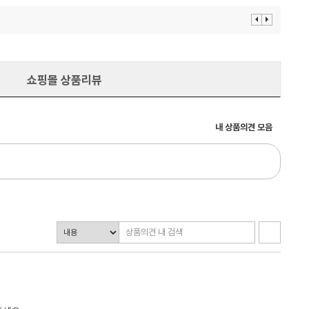
이
다
전
음
보
보
기
기
쇼핑몰 상품리뷰
내 상품의견 모음