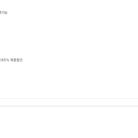
택가능
 85% 폭풍할인