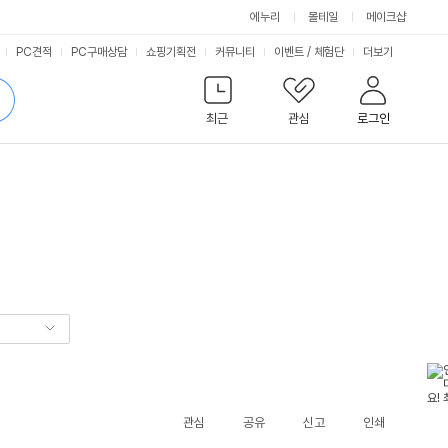
에누리
몰테일
메이크샵
서
PC견적
PC구매상담
쇼핑기획전
커뮤니티
이벤트
/
체험단
더보기
비
검
색
최근
관심
로그인
스
관심
공유
신고
인쇄