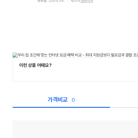
등록월: 2005.04.
제조사:
젠하이저
이런 상품 어때요?
가격비교
0
가
격
비
교