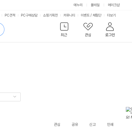
에누리
몰테일
메이크샵
서
PC견적
PC구매상담
쇼핑기획전
커뮤니티
이벤트
/
체험단
더보기
비
검
색
최근
관심
로그인
스
관심
공유
신고
인쇄