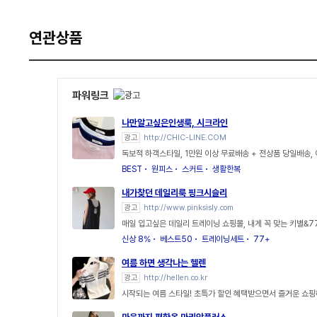
연관상품
파워링크
나만알고싶은인생룩, 시크라인
광고
http://CHIC-LINE.COM
독보적 하객스타일, 1만원 이상 무료배송 + 전상품 당일배송
BEST
원피스
스커트
생활한복
내가찾던 데일리룩 핑크시슬리
광고
http://www.pinksisly.com
매일 입고싶은 데일리 트레이닝 쇼핑몰, 내게 꼭 맞는 키별&7
신상 8%
베스트50
트레이닝세트
77+
여름 하면 생각나는 헬렌
광고
http://hellen.co.kr
시작되는 여름 스타일! 초특가 할인 혜택받으면서 즐거운 쇼핑