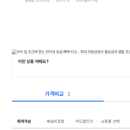
등록월: 2026.06.
제조사: LF
이미지출처: 쿠팡
이런 상품 어때요?
가격비교
2
가
격
비
교
최저가순
배송비포함
카드할인가
쇼핑몰 선택