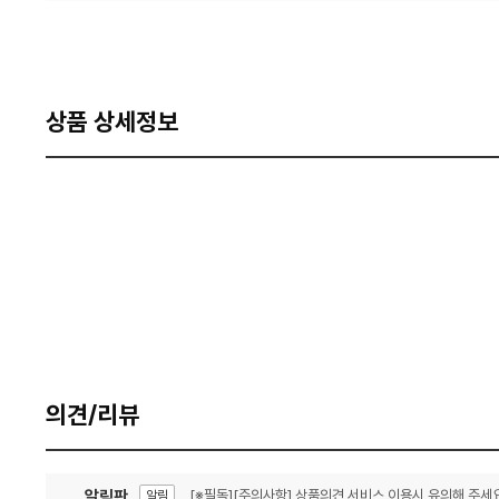
상품 상세정보
의견/리뷰
알림판
[※필독][주의사항] 상품의견 서비스 이용시 유의해 주세요
알림