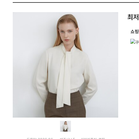
가
펙
격
비
최저
교
쇼핑