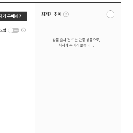
툴
최저가 추이
저가 구매하기
알
팁
림
보
받
기
툴
기
 포함
팁
보
상품 출시 전 또는 단종 상품으로,
기
최저가 추이가 없습니다.