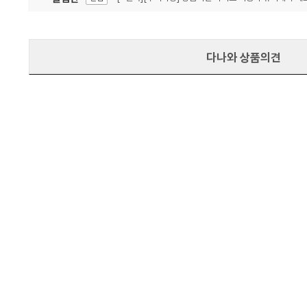
잦은 오류, PC속도 잡자! PC안정화 위해 이건 꼭!
알림
다나와 상품의견