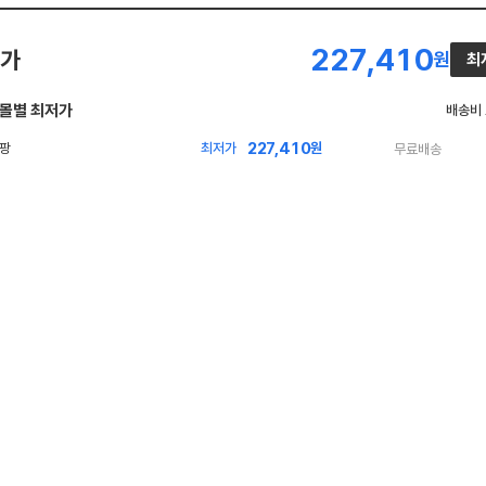
227,410
가
원
최
몰별 최저가
배송비
227,410
빠
최저가
원
무료배송
른
배
송