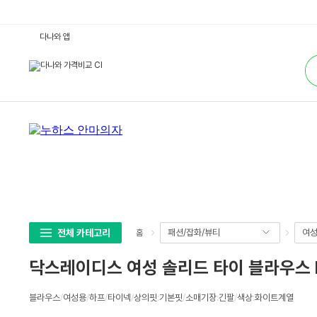
닥
다나와 앱
스
레
통
이
합
디
검
스
색
여
성
솔
리
드
타
이
블
라
우
스
D
L
B
L
전체 카테고리
패션/잡화/뷰티
여
홈
4
D
8
닥스레이디스 여성 솔리드 타이 블라우스 D
0
5
:
상
다
블라우스
/
여성용
/
하프
/
타이넥
/
상의핏
:
기본핏
/
소매기장
:
긴팔
/
색상
:
화이트계열
세
나
와
스