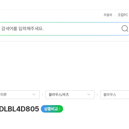
자동차
조립PC
성의류
블라우스/셔츠
블라우스
LBL4D805
상품비교