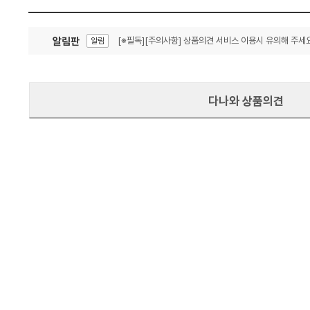
알림판
[※필독][주의사항] 상품의견 서비스 이용시 유의해 주세요
알림
잦은 오류, PC속도 잡자! PC안정화 위해 이건 꼭!
알림
다나와 상품의견