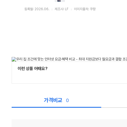
등록월: 2026.06.
제조사: LF
이미지출처: 쿠팡
이런 상품 어때요?
가격비교
0
가
격
비
교