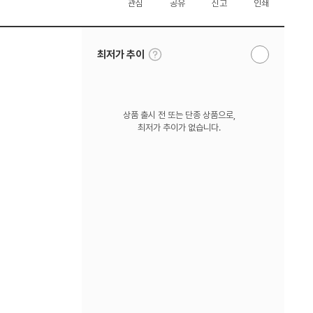
관심
공유
신고
인쇄
툴
최저가 추이
알
팁
림
보
받
기
기
상품 출시 전 또는 단종 상품으로,
최저가 추이가 없습니다.