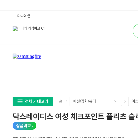
닥
다나와 앱
스
레
통
이
합
디
검
스
색
여
성
체
크
포
인
트
플
리
츠
슬
리
브
리
스
전체 카테고리
패션/잡화/뷰티
여
홈
+
7
부
닥스레이디스 여성 체크포인트 플리츠 슬리브
소
매
카
상품비교
라
셔
츠
상