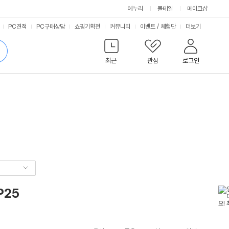
에누리
몰테일
메이크샵
서
PC견적
PC구매상담
쇼핑기획전
커뮤니티
이벤트
/
체험단
더보기
비
검
색
최근
관심
로그인
스
P25