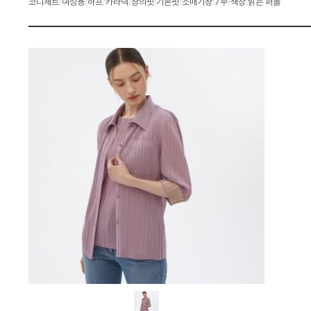
코디세트
/
여성용
/
하프
/
카라넥
/
상의핏
:
기본핏
/
소매기장
:
7부
/
색상
:
밝은 퍼플
세
세
트
스
D
펙
L
T
S
4
B
P
2
5
:
다
나
와
가
격
비
교