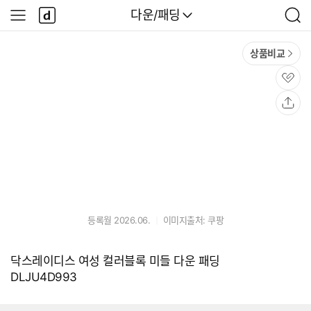
본문 바로가기
다
다나와
다운/패딩
나
사
검
와
이
색
메
드
상품비교
인
메
뉴
관
심
공
유
등록월 2026.06.
이미지출처: 쿠팡
닥스레이디스 여성 컬러블록 미들 다운 패딩
DLJU4D993