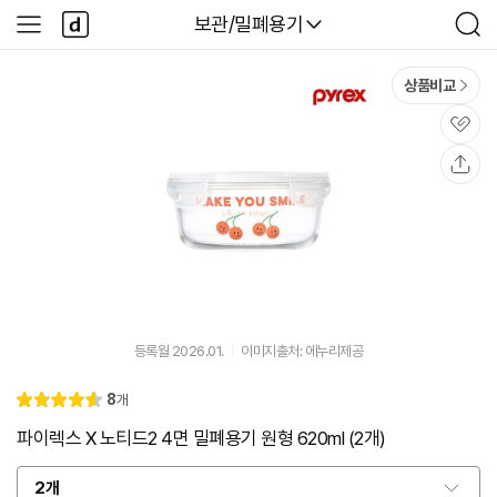
본문 바로가기
다
다나와
보관/밀폐용기
사
검
나
이
색
와
드
메
메
상품비교
인
뉴
관
심
공
유
등록월 2026.01.
이미지출처: 에누리제공
리
8
개
별
4.
뷰
점
6
파이렉스 X 노티드2 4면 밀폐용기 원형 620ml (2개)
2개
옵