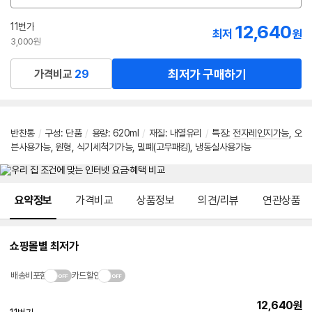
션
선
11번가
12,640
최저
원
택
3,000원
최저가 구매하기
가격비교
29
반찬통
/
구성
:
단품
/
용량
:
620ml
/
재질
:
내열유리
/
특징
:
전자레인지가능
,
오
븐사용가능
,
원형
,
식기세척기가능
,
밀폐(고무패킹)
,
냉동실사용가능
메뉴 네비게이션
요약정보
가격비교
상품정보
의견/리뷰
연관상품
쇼핑몰별 최저가
배송비포함
카드할인
12,640
원