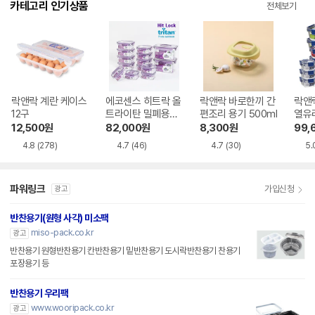
카테고리 인기상품
전체보기
락앤락 계란 케이스
에코센스 히트락 올
락앤락 바로한끼 간
락앤
12구
트라이탄 밀폐용기
편조리 용기 500ml
열유리
14종 세트
12,500
원
82,000
원
8,300
원
99,
4.8
(278)
4.7
(46)
4.7
(30)
5.
파워링크
가입신청
광고
반찬용기(원형 사각) 미소팩
miso-pack.co.kr
광고
반찬용기 원형반찬용기 칸반찬용기 밑반찬용기 도시락반찬용기 찬용기
포장용기 등
반찬용기 우리팩
www.wooripack.co.kr
광고