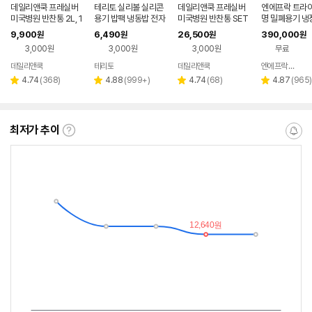
데일리앤쿡 프레실버
테리토 실리볼 실리콘
데일리앤쿡 프레실버
엔에프락 트라이
미국병원 반찬통 2L, 1
용기 밥팩 냉동밥 전자
미국병원 반찬통 SET
명 밀폐용기 냉
개
레인지 밀폐 반찬통 스
1 530ml 5개
리 보관 반찬통 
9,900
6,490
26,500
390,000
원
원
원
원
팀홀 소분용기 350ml
음전 20종, 프
3,000원
3,000원
3,000원
무료
풀세트 30개, 
데일리앤쿡
테리토
데일리앤쿡
엔에프락 공식 온라인스토어
리
리
리
리
4.74
(
368
)
4.88
(
999+
)
4.74
(
68
)
4.87
(
965
)
별
별
별
별
뷰
뷰
뷰
뷰
점
점
점
점
수
수
수
수
최저가 추이
최
알
저
림
가
받
추
는
이
중
란?