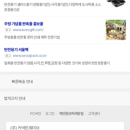
반찬용기 샐러드용기 원형용기(칸) 사각용기(칸) 다양하게 도시락용 소스
포장용으로
주방 기념품 판촉물 홍보물
www.aveogift.com/
광고
주방용품 반찬통 문의 인쇄 제작 전문기업
반찬용기 서울팩
www.seoulpack.co.kr
광고
일회용 반찬용기 원형,사각,칸,투명,검정 등 다양한 크기와 모양의 반찬포장용기
빠른배송 안내
법적고지 안내
PC버전
로그인
개인정보처리방침
고객센터
(주) 커넥트웨이브