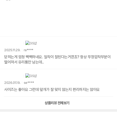
2025.11.29.
ra****
닫히는게 엄청 뻑뻑하네요. 일착이 잘된다는거겠죠? 항상 뚜껑압착부분이
떨어져서 유리통만 남는데..
2026.01.19.
se****
사이즈는 좋아요 그런데 덮개가 잘 맞지 않는지 편리하지는 않아요
상품리뷰 전체보기