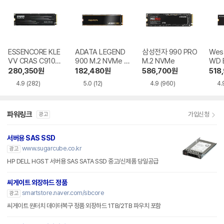
ESSENCORE KLE
ADATA LEGEND
삼성전자 990 PRO
West
VV CRAS C910G
900 M.2 NVMe 파
M.2 NVMe
WD 
M.2 NVMe
인인포
0X 
280,350
원
182,480
원
586,700
원
518
4.9
(282)
5.0
(12)
4.9
(960)
4.
파워링크
가입신청
광고
서버용 SAS SSD
www.sugarcube.co.kr
광고
HP DELL HGST 서버용 SAS SATA SSD 중고/신제품 당일공급
씨게이트 외장하드 정품
smartstore.naver.com/sbcore
광고
씨게이트 원터치 데이터복구 정품 외장하드 1TB/2TB 파우치 포함