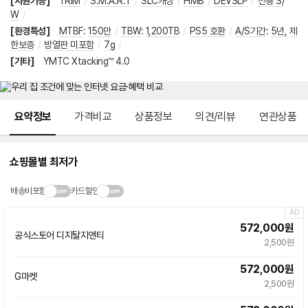
[지원기능]
TRIM
/
S.M.A.R.T
/
SLC캐싱
/
HMB
/
DEVSLP
/
전용 S/
W
/
[환경특성]
MTBF
:
150만
/
TBW
:
1,200TB
/
PS5 호환
/
A/S기간
:
5년
,
제
한보증
/
방열판 미포함
/
7g
/
[기타]
YMTC Xtacking™ 4.0
메뉴 네비게이션
요약정보
가격비교
상품정보
의견/리뷰
연관상품
쇼핑몰별 최저가
배송비포함
카드할인
AD
572,000
원
공식스토어 디지탈지앤티
네
2,500원
이
버
572,000
원
페
G마켓
이
빠른배송
2,500원