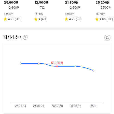
니트티 스웨터)(5색상)
니트티
사이즈
25,600
12,900
21,800
25,200
원
원
원
원
2,500원
무료
2,500원
2,500원
바이엘르
안즈65
바이엘르
바이엘르
리
리
리
리
4.78
(
350
)
4
(
48
)
4.79
(
73
)
4.85
(
201
)
별
별
별
별
뷰
뷰
뷰
뷰
점
점
점
점
수
수
수
수
최저가 추이
최
알
저
림
가
받
추
는
이
중
란?