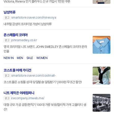
Victoria, Riviera 인기 블라우스 신규 가입시 1만원 쿠폰
남성의류
smartstore.naver.com/miresoya
광고
내추럴 감성의 프리미엄 가성비 남성의류
존스메들리 코리아
johnsmedley.co.kr
광고
영국 프리미엄 니트 브랜드 JOHN SMEDLEY 존스메들리 코리아 온라
인몰
NEW IN
MEN
SALE
WOMEN
코스트몰 어깨 가디건
smartstore.naver.com/costmall-
광고
코스트몰은 쇼핑몰 성지! 당일발송! 알림받기 1,000원 무조건 할인!
니트 제작은 이레컴퍼니
irecompany.imweb.me/
광고
대형 규모 가공 공장/편직기 100대 가량 보유/합리적 가격 고퀄리티 생
산!