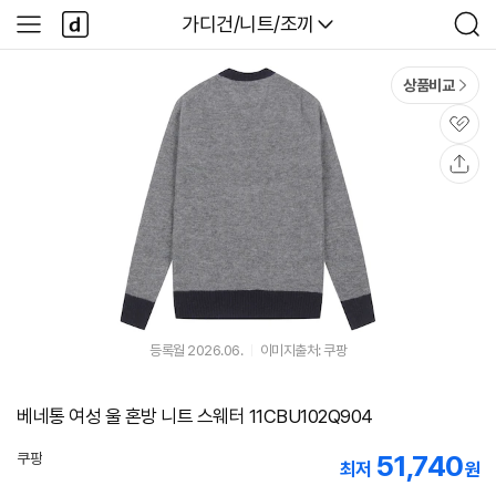
본문 바로가기
다
다나와
가디건/니트/조끼
사
검
나
이
색
와
드
메
메
상품비교
인
뉴
관
심
공
유
등록월 2026.06.
이미지출처: 쿠팡
베네통 여성 울 혼방 니트 스웨터 11CBU102Q904
51,740
쿠팡
최저
원
로켓배송