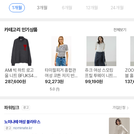
1개월
3개월
6개월
12개월
24개월
카테고리 인기상품
전체보기
AMI 빅 하트 로고
타미힐피거 종합관
쥬크 여성 스모킹
ZOO
울 니트 BFUKS40
여성 코튼 저지 반
프릴 투웨이 니트탑
블 
6 018
팔 스웨터 T22G1K
Z262KSK016
LEZ
287,600
원
92,273
원
99,190
원
137
TO065WT2 04S
5.0
(1)
파워링크
가입신청
광고
노미나떼 여성 블라우스
nominate.kr
광고