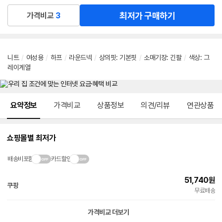
최저가 구매하기
가격비교
3
니트
/
여성용
/
하프
/
라운드넥
/
상의핏
:
기본핏
/
소매기장
:
긴팔
/
색상
:
그
레이계열
메뉴 네비게이션
요약정보
가격비교
상품정보
의견/리뷰
연관상품
쇼핑몰별 최저가
배송비포함
카드할인
51,740
원
쿠팡
빠른배송
무료배송
가격비교 더보기