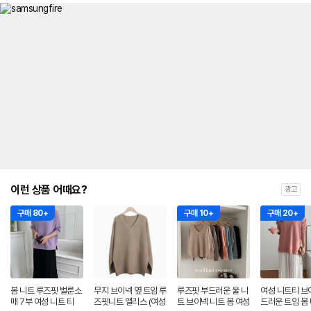
이런 상품 어때요?
광고
구매 80+
구매 10+
구매 20+
봄 니트 루즈핏 벌룬소
무지 브이넥 옆 트임 루
루즈핏 부드러운 울 니
여성 니트티 브
매 7부 여성 니트 티
즈핏니트 앨리스 (여성
트 브이넥 니트 봄 여성
드러운 트임 봄 