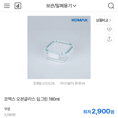
본문 바로가기
다
다나와
보관/밀폐용기
사
검
나
이
색
와
드
메
메
상품비교
인
뉴
관
심
공
유
등록월 2026.06.
이미지출처: 롯데ON
코멕스 오븐글라스 딥그린 180ml
쿠팡
2,900
최저
원
3,300원