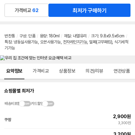
최저가 구매하기
가격비교
62
반찬통
/
구성
:
단품
/
용량
:
180ml
/
재질
:
내열유리
/
크기
:
9.8x9.5x6cm
/
특징
:
냉동실사용가능
,
오븐사용가능
,
전자레인지가능
,
밀폐(고무패킹)
,
식기세척
기가능
메뉴 네비게이션
요약정보
가격비교
상품정보
의견/리뷰
연관상품
쇼핑몰별 최저가
배송비포함
카드할인
2,900
원
쿠팡
3,300원
3,200
원