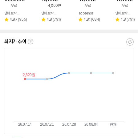
음전 20종, 프리미엄
모음전 220ml, 1개
동 보관용기
모음전 5L, 1개
무료
4,000원
무료
무료
풀세트 30개, 1세트
엔에프락 공식 온라인스토어
엔에프락 공식 온라인스토어
ecosense
엔에프락 공식 온라인스토어
네이버
네이버
페이
페이
리
리
리
리
4.87
(
955
)
4.8
(
791
)
4.81
(
684
)
4.8
(
791
)
별
별
별
별
뷰
뷰
뷰
뷰
점
점
점
점
수
수
수
수
최저가 추이
최
알
저
림
가
받
추
는
이
중
란?