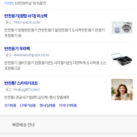
이벤트
10만원이상 10%할인
반찬용기(원형 사각) 미소팩
miso-pack.co.kr
광고
반찬용기 원형반찬용기 칸반찬용기 밑반찬용기 도시락반찬용기 찬용기
포장용기 등
반찬용기 우리팩
www.wooripack.co.kr
광고
반찬용기 샐러드용기 원형용기(칸) 사각용기(칸) 다양하게 도시락용 소스
포장용으로
반찬통! 스카이기프트
m.skygift7.com/
광고
반찬통! 관공서/기업/학교/단체-행사 맞춤제작
인기제품
단체/기념품
행사/답례품
아이디어제품
빠른배송 안내