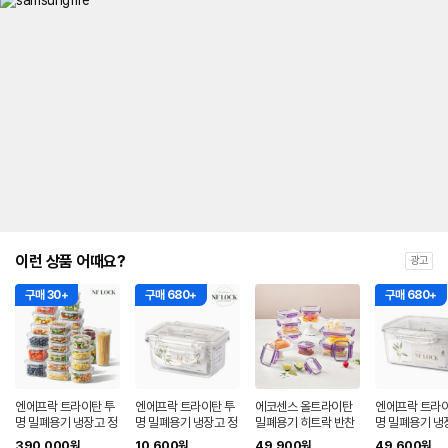
이런 상품 어때요?
광고
구매 30+
구매 680+
구매 680+
엔에프락 트라이탄 투
엔에프락 트라이탄 투
에코센스 올트라이탄
엔에프락 트라이
명 밀폐용기 냉장고 정
명 밀폐용기 냉장고 정
밀폐용기 히트락 반찬
명 밀폐용기 냉
리 보관 반찬통 세트 모
리 보관 반찬통 직사각
통 세트 10종 냉장 냉
리 보관 반찬통
390,000
10,600
49,900
49,600
원
원
원
원