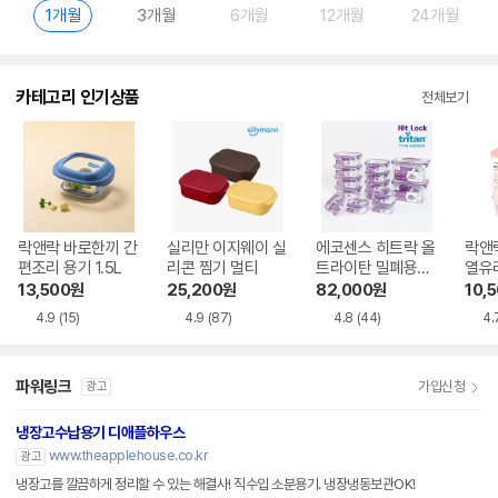
1개월
3개월
6개월
12개월
24개월
카테고리 인기상품
전체보기
락앤락 바로한끼 간
실리만 이지웨이 실
에코센스 히트락 올
락앤
편조리 용기 1.5L
리콘 찜기 멀티
트라이탄 밀폐용기
열유리
14종 세트
320
13,500
원
25,200
원
82,000
원
10,
4.9
(15)
4.9
(87)
4.8
(44)
4.
파워링크
가입신청
광고
냉장고수납용기 디애플하우스
www.theapplehouse.co.kr
광고
냉장고를 깔끔하게 정리할 수 있는 해결사! 직수입 소분용기. 냉장냉동보관OK!