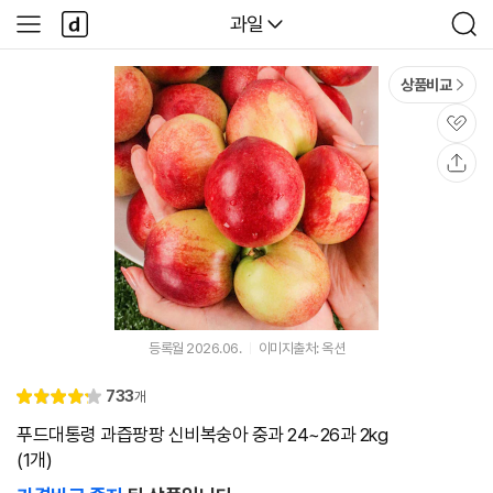
본문 바로가기
다
다나와
과일
사
검
나
이
색
와
드
메
메
상품비교
인
뉴
관
심
공
유
등록월 2026.06.
이미지출처: 옥션
리
733
개
별
4.
뷰
점
3
푸드대통령 과즙팡팡 신비복숭아 중과 24~26과 2kg
(1개)