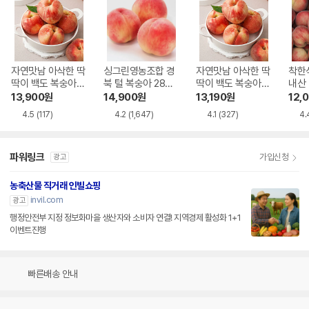
자연맛남 아삭한 딱
싱그린영농조합 경
자연맛남 아삭한 딱
착한
딱이 백도 복숭아
북 털 복숭아 28과
딱이 백도 복숭아
내산
중과 22과 내외 4k
내외 4kg
중소과 24과 내외
과 4
13,900
원
14,900
원
13,190
원
12,
g
4kg
4.5
(117)
4.2
(1,647)
4.1
(327)
4.
파워링크
가입신청
광고
농축산물 직거래 인빌쇼핑
invil.com
광고
행정안전부 지정 정보화마을 생산자와 소비자 연결! 지역경제 활성화 1+1
이벤트진행
빠른배송 안내