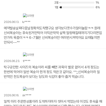
2점
1%
1점
6%
2026.06.13.
lu****
예약발송날짜다음날정확히도착했구요 생각보다갯수가많아놀람ㅋㅋ 원래
신비복숭아는 후숙된거만먹어 아직은딱딱 살짝 말랑해질때까지기다리면입
안가득 육즙이ㅋㅋ 6~7월은 신비복숭아만 여러번시켜먹어요 요때놓치면
안되서~~^^
2026.06.23.
tl****
탁구공만한 사이즈의 복숭아라 씨를 빼면 과육이 별로 없어서 4개 정도는
한번에 먹어야 일반 복숭아 한개 정도 먹은것 같아요. ^^;;신비복숭아라 일
반적인 천도복숭아 보다는 당도와 식감이 좋아 즐겨 먹습니다.
2026.06.16.
sk****
일찍 미리 주문한상품이라 도착하자마자 씻어서 먹었는데 이것도 후숙을 해