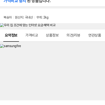
가격비교 중지
된 상품입니다.
복숭아
/
원산지
:
국내산
/
무게
:
2kg
메뉴 네비게이션
요약정보
가격비교
상품정보
의견/리뷰
연관상품