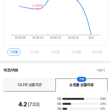
1개월
3개월
6개월
12개월
24개월
의견/리뷰
더보기
733
다나와 상품의견
쇼핑몰 상품리뷰
5점
59%
4.2
733
4점
23%
3점
12%