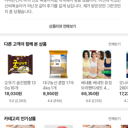
야하는건지 마치 천도 복숭아처럼 딱딱해서 당황 했습니다. 이전에 먹었던
신비복숭아가 아닌것 같아 후기를 길게 남깁니다. 제가 받은것만 그런것인
지 좀 당황습니다.
상품리뷰 전체보기
다른 고객이 함께 본 상품
전체보기
오뚜기 굴진짬뽕 13
대구농산 혼합 17곡
베네통 베네핏 퓨징
모나
0g 16개
4kg 1개
브라팬티세트 4세
280
트
2입)
18,030
원
8,950
원
66,350
원
17,2
5.0
(2,393)
4.4
(554)
4.6
(2,133)
4.
카테고리 인기상품
전체보기