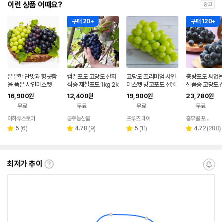
이런 상품 어때요?
광고
구매 20+
구매 120+
은은한 단맛과 향긋함
캠벨포도 고당도 산지
고당도 프리미엄 샤인
충랑포도 씨없는
을 품은 샤인머스켓
직송 제철포도 1kg 2k
머스켓 망고포도 선물
신품종 고당도 
g
세트 과일선물
송
16,900
12,400
19,900
23,780
원
원
원
원
무료
무료
무료
무료
이하루스토어
공주농산물
프루츠 데이
흥부골 포동포도
네이버
네이버
페이
페이
리
리
리
리
5
(
6
)
4.78
(
9
)
5
(
11
)
4.72
(
280
)
별
별
별
별
뷰
뷰
뷰
뷰
점
점
점
점
수
수
수
수
최저가 추이
최
알
저
림
가
받
추
는
이
중
란?